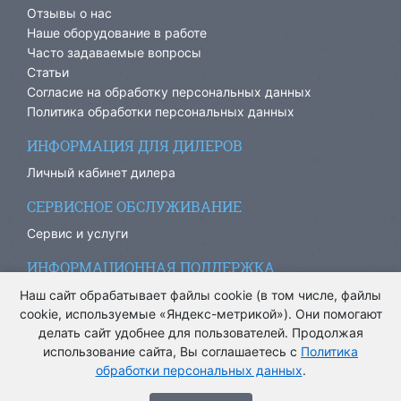
Отзывы о нас
Наше оборудование в работе
Часто задаваемые вопросы
Статьи
Согласие на обработку персональных данных
Политика обработки персональных данных
ИНФОРМАЦИЯ ДЛЯ ДИЛЕРОВ
Личный кабинет дилера
СЕРВИСНОЕ ОБСЛУЖИВАНИЕ
Сервис и услуги
ИНФОРМАЦИОННАЯ ПОДДЕРЖКА
info@ariacom.ru
Наш сайт обрабатывает файлы cookie (в том числе, файлы
cookie, используемые «Яндекс-метрикой»). Они помогают
делать сайт удобнее для пользователей. Продолжая
использование сайта, Вы соглашаетесь с
Политика
обработки персональных данных
.
® Все права защищены. 2013-2026. Информация на сайте
носит информационный характер и не является публичной