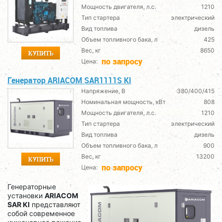
Мощность двигателя, л.с.
1210
Тип стартера
электрический
Вид топлива
дизель
Объем топливного бака, л
425
Вес, кг
8650
КУПИТЬ
по запросу
Цена:
Генератор ARIACOM SAR1111S KI
Напряжение, В
380/400/415
Номинальная мощность, кВт
808
Мощность двигателя, л.с.
1210
Тип стартера
электрический
Вид топлива
дизель
Объем топливного бака, л
900
Вес, кг
13200
КУПИТЬ
по запросу
Цена:
Генераторные
установки
ARIACOM
SAR KI
представляют
собой современное