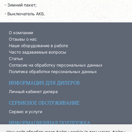
- Зимний пакет;
- Выключатель АКБ.
О компании
Отзывы о нас
Наше оборудование в работе
Часто задаваемые вопросы
Статьи
Согласие на обработку персональных данных
Политика обработки персональных данных
ИНФОРМАЦИЯ ДЛЯ ДИЛЕРОВ
Личный кабинет дилера
СЕРВИСНОЕ ОБСЛУЖИВАНИЕ
Сервис и услуги
ИНФОРМАЦИОННАЯ ПОДДЕРЖКА
info@ariacom.ru
Наш сайт обрабатывает файлы cookie (в том числе, файлы