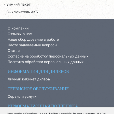
- Зимний пакет;
- Выключатель АКБ.
О компании
Отзывы о нас
Наше оборудование в работе
Часто задаваемые вопросы
Статьи
Согласие на обработку персональных данных
Политика обработки персональных данных
ИНФОРМАЦИЯ ДЛЯ ДИЛЕРОВ
Личный кабинет дилера
СЕРВИСНОЕ ОБСЛУЖИВАНИЕ
Сервис и услуги
ИНФОРМАЦИОННАЯ ПОДДЕРЖКА
info@ariacom.ru
Наш сайт обрабатывает файлы cookie (в том числе, файлы