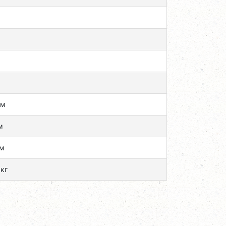
см
м
см
кг