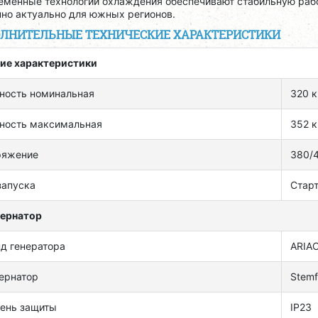
ременные технологии охлаждения обеспечивают стабильную рабо
нно актуально для южных регионов.
ЛНИТЕЛЬНЫЕ ТЕХНИЧЕСКИЕ ХАРАКТЕРИСТИКИ
ие характеристики
ность номинальная
320 к
ность максимальная
352 к
ряжение
380/
запуска
Cтар
тернатор
д генератора
ARIA
ернатор
Stemf
ень защиты
IP23