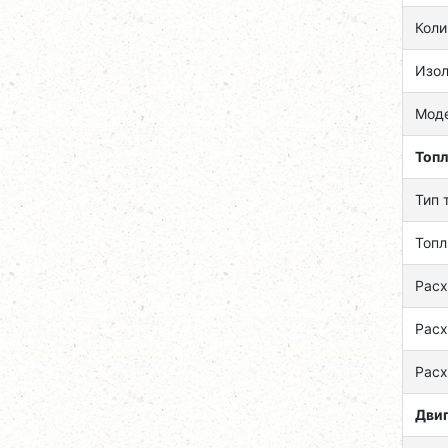
Коли
Изо
Мод
Топл
Тип 
Топл
Расх
Расх
Расх
Дви