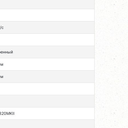
/с
оенный
мм
мм
1
320MKII