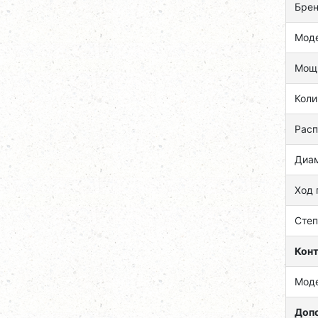
Брен
Моде
Мощн
Коли
Расп
Диа
Ход 
Степ
Кон
Моде
Доп