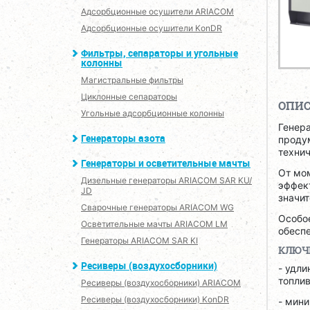
Адсорбционные осушители ARIACOM
Адсорбционные осушители KonDR
Фильтры, сепараторы и угольные
колонны
Магистральные фильтры
Циклонные сепараторы
ОПИ
Угольные адсорбционные колонны
Генер
Генераторы азота
продум
техни
Генераторы и осветительные мачты
От мо
Дизельные генераторы ARIACOM SAR KU/
эффек
JD
значит
Сварочные генераторы ARIACOM WG
Особо
Осветительные мачты ARIACOM LM
обесп
Генераторы ARIACOM SAR KI
КЛЮЧ
Ресиверы (воздухосборники)
- удли
топлив
Ресиверы (воздухосборники) ARIACOM
Ресиверы (воздухосборники) KonDR
- мин