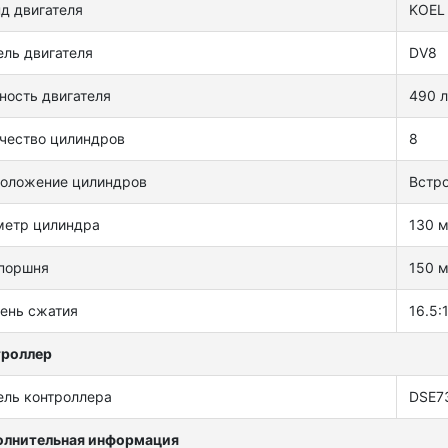
д двигателя
KOEL
ль двигателя
DV8
ость двигателя
490 л
чество цилиндров
8
оложение цилиндров
Встр
метр цилиндра
130 
поршня
150 
ень сжатия
16.5:
троллер
ль контроллера
DSE7
олнительная информация