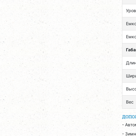
Уров
Емко
Емк
Габ
Дли
Шир
Выс
Вес
ДОПО
- Авто
- Зимн