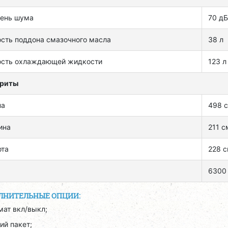
ень шума
70 дБ
сть поддона смазочного масла
38 л
ость охлаждающей жидкости
123 л
ариты
на
498 
ина
211 с
ота
228 
6300 
ЛНИТЕЛЬНЫЕ ОПЦИИ:
мат вкл/выкл;
ий пакет;