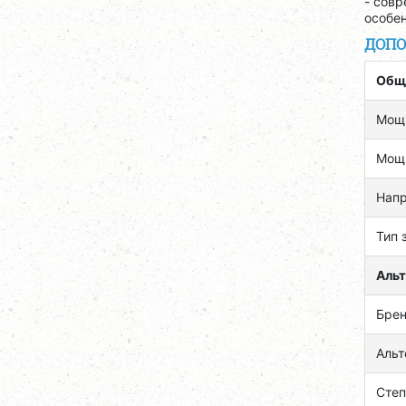
- сов
особе
ДОПО
Общ
Мощ
Мощ
Нап
Тип 
Аль
Брен
Альт
Степ