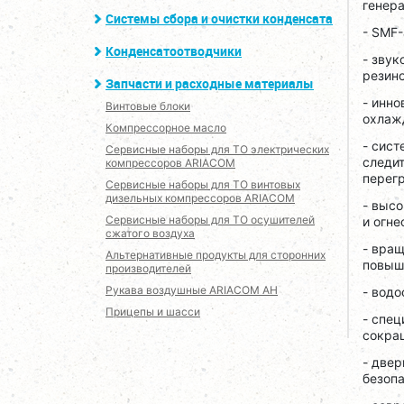
генер
Системы сбора и очистки конденсата
- SMF
Конденсатоотводчики
- зву
резино
Запчасти и расходные материалы
- инно
Винтовые блоки
охлажд
Компрессорное масло
- сис
Сервисные наборы для ТО электрических
следит
компрессоров ARIACOM
перегр
Сервисные наборы для ТО винтовых
дизельных компрессоров ARIACOM
- выс
Сервисные наборы для ТО осушителей
и огне
сжатого воздуха
- вра
Альтернативные продукты для сторонних
повыша
производителей
Рукава воздушные ARIACOM AH
- водо
Прицепы и шасси
- спец
сокра
- две
безоп