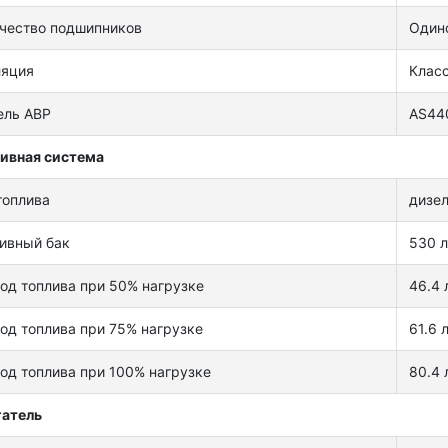
чество подшипников
Один
ляция
Клас
ель ABP
AS44
ивная система
топлива
дизе
ивный бак
530 л
од топлива при 50% нагрузке
46.4 
од топлива при 75% нагрузке
61.6 
од топлива при 100% нагрузке
80.4 
гатель