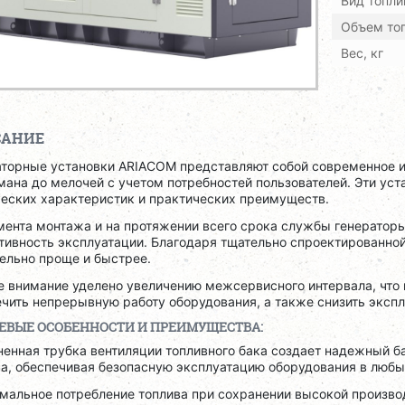
Вид топли
Объем топ
Вес, кг
САНИЕ
аторные установки ARIACOM представляют собой современное и
ана до мелочей с учетом потребностей пользователей. Эти ус
ческих характеристик и практических преимуществ.
мента монтажа и на протяжении всего срока службы генерато
тивность эксплуатации. Благодаря тщательно спроектированной
ельно проще и быстрее.
е внимание уделено увеличению межсервисного интервала, что 
ечить непрерывную работу оборудования, а также снизить эксп
ЕВЫЕ ОСОБЕННОСТИ И ПРЕИМУЩЕСТВА:
ненная трубка вентиляции топливного бака создает надежный б
а, обеспечивая безопасную эксплуатацию оборудования в любы
имальное потребление топлива при сохранении высокой произво