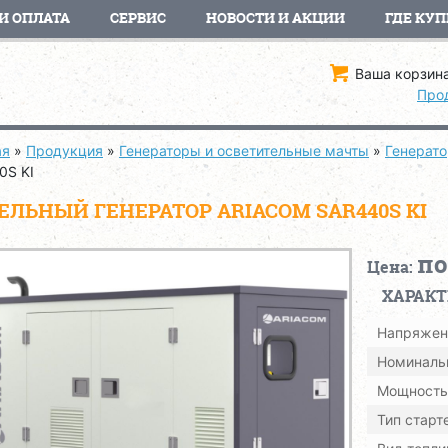
И ОПЛАТА
СЕРВИС
НОВОСТИ И АКЦИИ
ГДЕ КУП
Ваша корзина
Про
ая
»
Продукция
»
Генераторы и осветительные мачты
»
Генерат
0S KI
ЕЛЬНЫЙ ГЕНЕРАТОР ARIACOM SAR440S KI
по
Цена:
ХАРАК
Напряжен
Номиналь
Мощность 
Тип старт