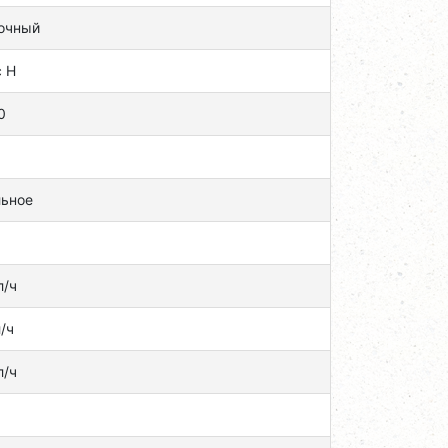
очный
с H
0
льное
л/ч
л/ч
л/ч