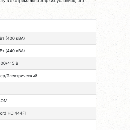
ту в экстремально жарких условиях, что
Вт (400 кВА)
Вт (440 кВА)
400/415 В
тер/Электрический
COM
ord HCI444F1