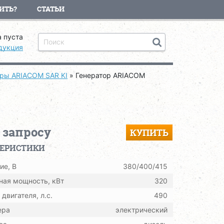
ИТЬ?
СТАТЬИ
 пуста
дукция
оры ARIACOM SAR KI
»
Генератор ARIACOM
 запросу
КУПИТЬ
ТЕРИСТИКИ
ие, В
380/400/415
ная мощность, кВт
320
двигателя, л.с.
490
ера
электрический