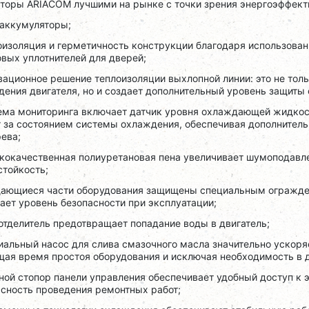
аторы ARIACOM лучшими на рынке с точки зрения энергоэффект
-аккумуляторы;
коизоляция и герметичность конструкции благодаря использов
вых уплотнителей для дверей;
вационное решение теплоизоляции выхлопной линии: это не тол
ения двигателя, но и создает дополнительный уровень защиты 
тема мониторинга включает датчик уровня охлаждающей жидкос
 за состоянием системы охлаждения, обеспечивая дополнитель
ева;
ококачественная полиуретановая пена увеличивает шумоподавл
стойкость;
щающиеся части оборудования защищены специальным огражден
ет уровень безопасности при эксплуатации;
отделитель предотвращает попадание воды в двигатель;
иальный насос для слива смазочного масла значительно ускоря
щая время простоя оборудования и исключая необходимость в 
рной стопор панели управления обеспечивает удобный доступ к
асность проведения ремонтных работ;