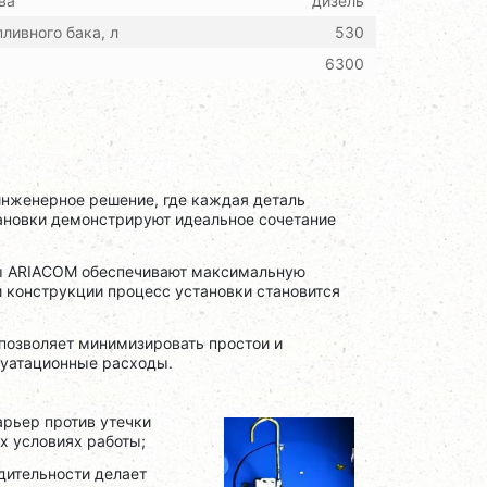
ва
дизель
ливного бака, л
530
6300
нженерное решение, где каждая деталь
тановки демонстрируют идеальное сочетание
ры ARIACOM обеспечивают максимальную
 конструкции процесс установки становится
позволяет минимизировать простои и
луатационные расходы.
арьер против утечки
х условиях работы;
дительности делает