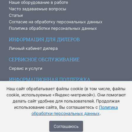
Наше оборудование в работе
Часто задаваемые вопросы
Статьи
Согласие на обработку персональных данных
Политика обработки персональных данных
ИНФОРМАЦИЯ ДЛЯ ДИЛЕРОВ
Личный кабинет дилера
СЕРВИСНОЕ ОБСЛУЖИВАНИЕ
Сервис и услуги
ИНФОРМАЦИОННАЯ ПОДДЕРЖКА
info@ariacom.ru
Наш сайт обрабатывает файлы cookie (в том числе, файлы
cookie, используемые «Яндекс-метрикой»). Они помогают
делать сайт удобнее для пользователей. Продолжая
использование сайта, Вы соглашаетесь с
Политика
обработки персональных данных
.
® Все права защищены. 2013-2026. Информация на сайте
носит информационный характер и не является публичной
Cоглашаюсь
офертой.