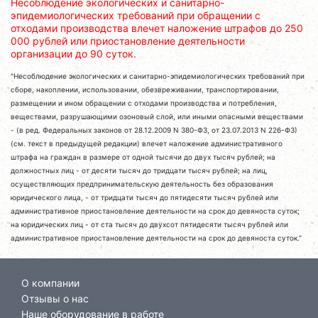
Несоблюдение экологических и санитарно-
эпидемиологических требований при обращении с
отходами производства влечет наложение штрафов до 250
000 рублей или приостановление деятельности
организации до 90 суток.
"Несоблюдение экологических и санитарно-эпидемиологических требований при
сборе, накоплении, использовании, обезвреживании, транспортировании,
размещении и ином обращении с отходами производства и потребления,
веществами, разрушающими озоновый слой, или иными опасными веществами
- (в ред. Федеральных законов от 28.12.2009 N 380-ФЗ, от 23.07.2013 N 226-ФЗ)
(см. текст в предыдущей редакции) влечет наложение административного
штрафа на граждан в размере от одной тысячи до двух тысяч рублей; на
должностных лиц - от десяти тысяч до тридцати тысяч рублей; на лиц,
осуществляющих предпринимательскую деятельность без образования
юридического лица, - от тридцати тысяч до пятидесяти тысяч рублей или
административное приостановление деятельности на срок до девяноста суток;
на юридических лиц - от ста тысяч до двухсот пятидесяти тысяч рублей или
административное приостановление деятельности на срок до девяноста суток."
О компании
Отзывы о нас
Наше оборудование в работе