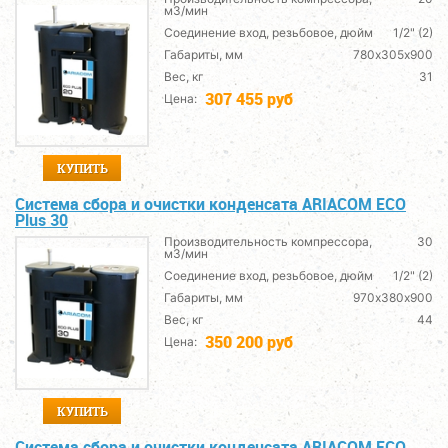
м3/мин
Соединение вход, резьбовое, дюйм
1/2" (2)
Габариты, мм
780х305х900
Вес, кг
31
307 455 руб
Цена:
КУПИТЬ
Система сбора и очистки конденсата ARIACОМ ECO
Plus 30
Производительность компрессора,
30
м3/мин
Соединение вход, резьбовое, дюйм
1/2" (2)
Габариты, мм
970х380х900
Вес, кг
44
350 200 руб
Цена:
КУПИТЬ
Система сбора и очистки конденсата ARIACОМ ECO