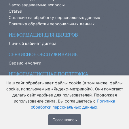
Часто задаваемые вопросы
Статьи
Согласие на обработку персональных данных
Политика обработки персональных данных
ИНФОРМАЦИЯ ДЛЯ ДИЛЕРОВ
Личный кабинет дилера
СЕРВИСНОЕ ОБСЛУЖИВАНИЕ
Сервис и услуги
ИНФОРМАЦИОННАЯ ПОДДЕРЖКА
info@ariacom.ru
Наш сайт обрабатывает файлы cookie (в том числе, файлы
cookie, используемые «Яндекс-метрикой»). Они помогают
делать сайт удобнее для пользователей. Продолжая
использование сайта, Вы соглашаетесь с
Политика
обработки персональных данных
.
® Все права защищены. 2013-2026. Информация на сайте
носит информационный характер и не является публичной
Cоглашаюсь
офертой.