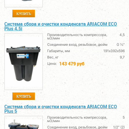
КУПИТЬ
Система сбора и очистки конденсата ARIACОМ ECO
Plus 4.5i
Производительность компрессора,
4,5
м3/мин
Соединение вход, резьбовое, дюйм
G ½"
Габариты, мм
191х392х596
Вес, кг
9,7
143 479 руб
Цена:
КУПИТЬ
Система сбора и очистки конденсата ARIACОМ ECO
Plus 5
Производительность компрессора,
5
м3/мин
Соединение вход, резьбовое, дюйм
1/2" (2)