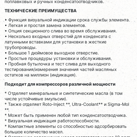
поплавковых и ручных конденсатоотводчиков.
ТЕХНИЧЕСКИЕ ПРЕИМУЩЕСТВА
• Функция визуальной индикации срока службы элемента.
• Легкая и простая замена элементов.
• Опция секционного слива во время обслуживания.
• Несколько входных отверстий для конденсата с
латунными вставками для установки в жесткие
трубопроводы.
• Большое 1 дюймовое выходное отверстие.
• Простые процедуры установки и обслуживания.
• Пробная бутылочка и тест слива для выходного
тестирования/измерения значения частей масляных
остатков на миллион (индикация).
Подходит для компрессоров различной мощности
* Отделяет минеральные и синтетические масла (в том
числе устойчивые эмульсии).
* Также отделяет Roto-Inject **, Ultra-Coolant** и Sigma-Моl
**.
* Может быть применен любой тип конденсатоотводчика.
* Визуальная индикация работоспособности.
* Компактные элементы со способностью адсорбировать
большое количество масел.