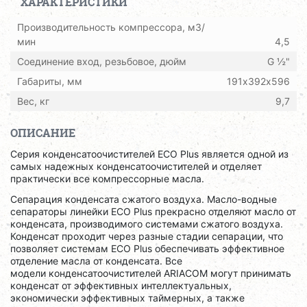
ХАРАКТЕРИСТИКИ
Производительность компрессора, м3/
мин
4,5
Соединение вход, резьбовое, дюйм
G ½"
Габариты, мм
191х392х596
Вес, кг
9,7
ОПИСАНИЕ
Серия конденсатоочистителей ECO Plus является одной из
самых надежных конденсатоочистителей и отделяет
практически все компрессорные масла.
Сепарация конденсата сжатого воздуха. Масло-водные
сепараторы линейки ECO Plus прекрасно отделяют масло от
конденсата, производимого системами сжатого воздуха.
Конденсат проходит через разные стадии сепарации, что
позволяет системам ECO Plus обеспечивать эффективное
отделение масла от конденсата. Все
модели конденсатоочистителей ARIACОМ могут принимать
конденсат от эффективных интеллектуальных,
экономически эффективных таймерных, а также