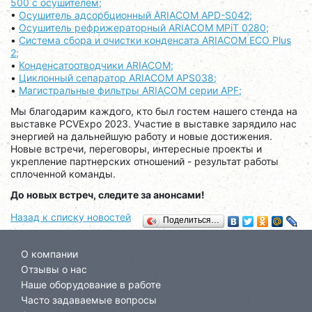
500 с осушителем;
•
Осушитель адсорбционный ARIACOM APD-S042;
•
Осушитель рефрижераторный ARIACOM MPiT 0280;
•
Система сбора и очистки конденсата ARIACОМ ECO Plus
2;
•
Конденсатоотводчики ARIACOM;
•
Циклонный сепаратор ARIACOM APS038;
•
Магистральные фильтры ARIACOM серии APF;
Мы благодарим каждого, кто был гостем нашего стенда на
выставке PCVExpo 2023. Участие в выставке зарядило нас
энергией на дальнейшую работу и новые достижения.
Новые встречи, переговоры, интересные проекты и
укрепление партнерских отношений - результат работы
сплоченной команды.
До новых встреч, следите за анонсами!
Назад к списку новостей
Поделиться…
О компании
Отзывы о нас
Наше оборудование в работе
Часто задаваемые вопросы