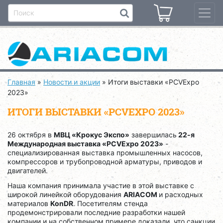
Главная
»
Новости и акции
»
Итоги выставки «PCVExpo
2023»
ИТОГИ ВЫСТАВКИ «PCVEXPO 2023»
26 октября в
МВЦ «Крокус Экспо»
завершилась
22-я
Международная выставка «
PCVExpo 2023
»
-
специализированная выставка промышленных насосов,
компрессоров и трубопроводной арматуры, приводов и
двигателей.
Наша компания принимала участие в этой выставке с
широкой линейкой оборудования
ARIACOM
и расходных
материалов
KonDR
. Посетителям стенда
продемонстрировали последние разработки нашей
компании и на собственном примере доказали, что санкции