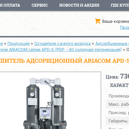
И ОПЛАТА
СЕРВИС
НОВОСТИ И АКЦИИ
ГДЕ КУП
Ваша корзина
Про
ая
»
Продукция
»
Осушители сжатого воздуха
»
Адсорбционные 
тели ARIACOM серии APD-S (PDP - 40 холодная регенерация)
»
О
ШИТЕЛЬ АДСОРБЦИОННЫЙ ARIACOM APD-S
73
Цена:
ХАРАК
Производи
Макс. раб
Присоед.
Габариты,