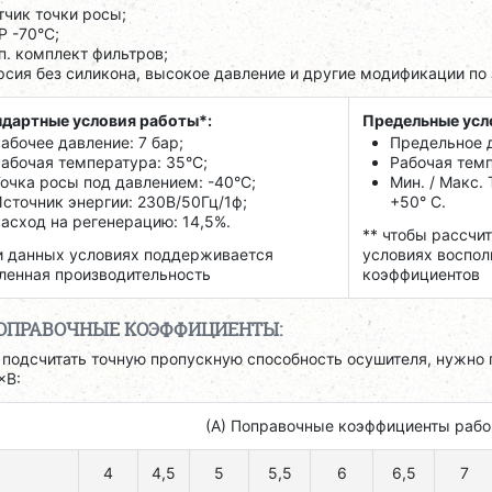
тчик точки росы;
P -70°C;
п. комплект фильтров;
рсия без силикона, высокое давление и другие модификации по 
дартные условия работы*:
Предельные усл
абочее давление: 7 бар;
Предельное д
абочая температура: 35°C;
Рабочая темпе
очка росы под давлением: -40°C;
Мин. / Макс.
сточник энергии: 230В/50Гц/1ф;
+50° C.
асход на регенерацию: 14,5%.
** чтобы рассчи
 данных условиях поддерживается
условиях воспол
ленная производительность
коэффициентов
ОПРАВОЧНЫЕ КОЭФФИЦИЕНТЫ:
 подсчитать точную пропускную способность осушителя, нужно 
×B:
(А) Поправочные коэффициенты рабо
4
4,5
5
5,5
6
6,5
7