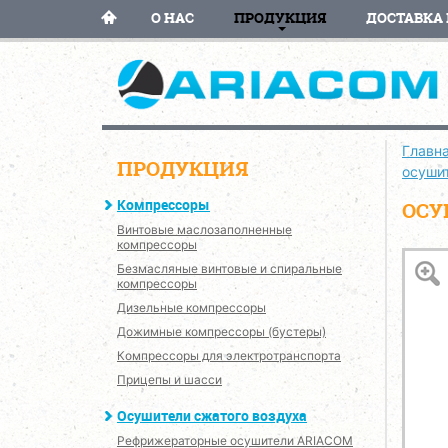
О НАС
ПРОДУКЦИЯ
ДОСТАВКА 
Главн
ПРОДУКЦИЯ
осуши
Компрессоры
ОСУ
Винтовые маслозаполненные
компрессоры
Безмасляные винтовые и спиральные
компрессоры
Дизельные компрессоры
Дожимные компрессоры (бустеры)
Компрессоры для электротранспорта
Прицепы и шасси
Осушители сжатого воздуха
Рефрижераторные осушители ARIACOM