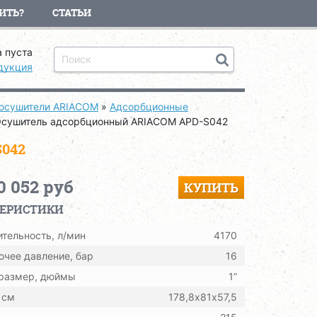
ИТЬ?
СТАТЬИ
 пуста
дукция
осушители ARIACOM
»
Адсорбционные
сушитель адсорбционный ARIACOM APD-S042
042
0 052 руб
КУПИТЬ
ТЕРИСТИКИ
тельность, л/мин
4170
очее давление, бар
16
 размер, дюймы
1”
 см
178,8х81х57,5