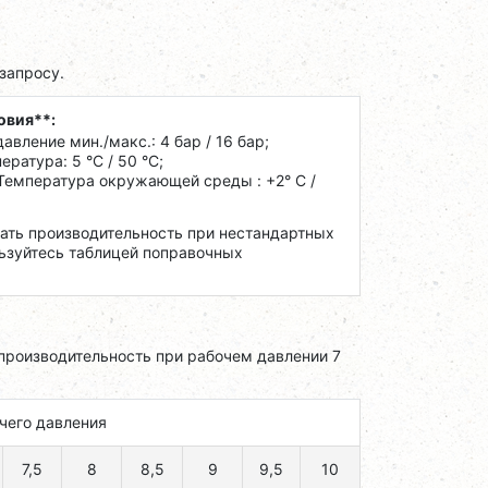
запросу.
овия**:
авление мин./макс.: 4 бар / 16 бар;
ратура: 5 °C / 50 °C;
 Температура окружающей среды : +2° С /
тать производительность при нестандартных
ьзуйтесь таблицей поправочных
производительность при рабочем давлении 7
чего давления
7,5
8
8,5
9
9,5
10