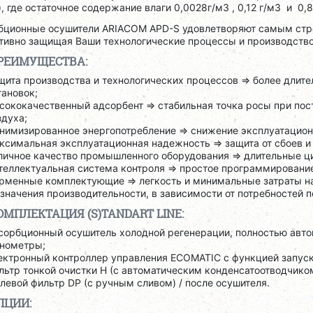
), где остаточное содержание влаги 0,0028г/м3 , 0,12 г/м3 и 0,8
бционные осушители ARIACOM APD-S удовлетворяют самым стро
ивно защищая Ваши технологические процессы и производство 
РЕИМУЩЕСТВА:
щита производства и технологических процессов => более дли
тановок;
сококачественный адсорбент => стабильная точка росы при пос
здуха;
нимизированное энергопотребление => снижение эксплуатацион
ксимальная эксплуатационная надежность => защита от сбоев и
личное качество промышленного оборудования => длительные ц
теллектуальная система контроля => простое программирование
рменные комплектующие => легкость и минимальные затраты н
 значения производительности, в зависимости от потребностей п
ОМПЛЕКТАЦИЯ (S)TANDART LINE:
сорбционный осушитель холодной регенерации, полностью авто
нометры;
ектронный контроллер управления ECOMATIC с функцией запуск
льтр тонкой очистки H (с автоматическим конденсатоотводчиком
левой фильтр DP (с ручным сливом) / после осушителя.
ПЦИИ: