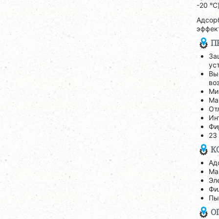
-20 °C
Адсор
эффект
П
За
ус
Вы
во
Ми
Ма
От
Ин
Фи
23
К
Ад
Ма
Эл
Фи
Пы
О