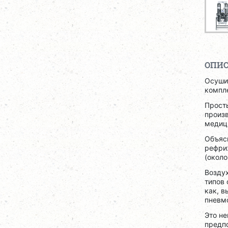
ОПИ
Осуши
компле
Прост
произ
медиц
Объясн
рефри
(около
Возду
типов 
как, в
пневм
Это не
предпо