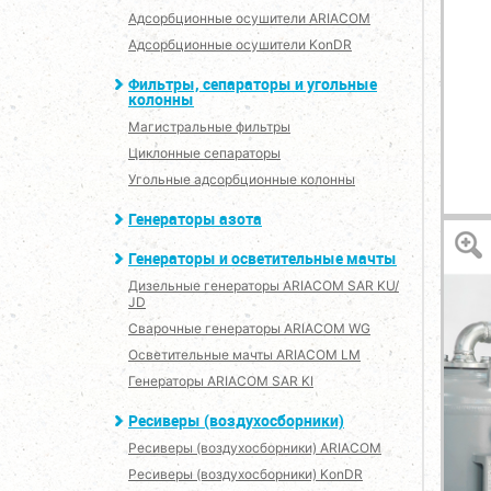
Адсорбционные осушители ARIACOM
Адсорбционные осушители KonDR
Фильтры, сепараторы и угольные
колонны
Магистральные фильтры
Циклонные сепараторы
Угольные адсорбционные колонны
Генераторы азота
Генераторы и осветительные мачты
Дизельные генераторы ARIACOM SAR KU/
JD
Сварочные генераторы ARIACOM WG
Осветительные мачты ARIACOM LM
Генераторы ARIACOM SAR KI
Ресиверы (воздухосборники)
Ресиверы (воздухосборники) ARIACOM
Ресиверы (воздухосборники) KonDR