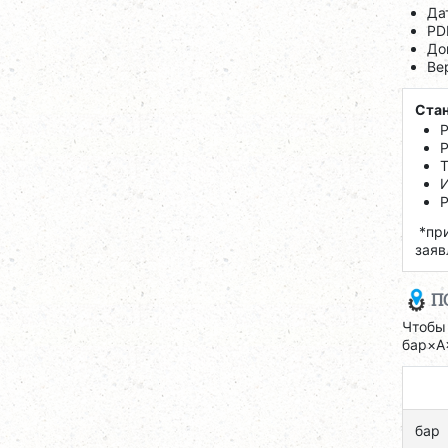
Да
PD
До
Ве
Стан
Р
Р
Т
И
Р
*при
заяв
П
Чтобы
бар×A
бар