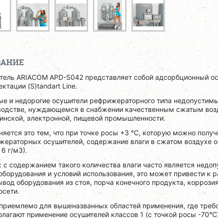
САНИЕ
тель ARIACOM APD-S042 представляет собой адсорбционный ос
ктации (S)tandart Line.
ые и недорогие осушители рефрижераторного типа недопустим
водстве, нуждающемся в снабжении качественным сжатым возд
инской, электронной, пищевой промышленности.
яется это тем, что при точке росы +3 °C, которую можно полу
жераторных осушителей, содержание влаги в сжатом воздухе о
 6 г/м3).
х с содержанием такого количества влаги часто является недо
оборудования и условий использования, это может привести к
ывод оборудования из стоя, порча конечного продукта, коррозия
осети.
приемлемо для вышеназванных областей применения, где требо
лагают применение осушителей классов 1 (с точкой росы -70°C),