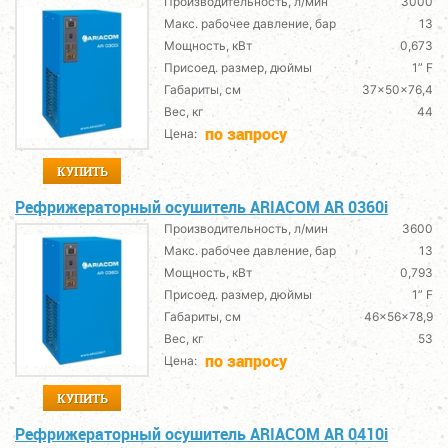
Производительность, л/мин
3000
Макс. рабочее давление, бар
13
Мощность, кВт
0,673
Присоед. размер, дюймы
1” F
Габариты, см
37x50x76,4
Вес, кг
44
по запросу
Цена:
КУПИТЬ
Рефрижераторный осушитель ARIACOM AR 0360i
Производительность, л/мин
3600
Макс. рабочее давление, бар
13
Мощность, кВт
0,793
Присоед. размер, дюймы
1” F
Габариты, см
46x56x78,9
Вес, кг
53
по запросу
Цена:
КУПИТЬ
Рефрижераторный осушитель ARIACOM AR 0410i