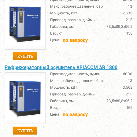
Макс. рабочее давление, бар
13
Мощность, кВт
2,636
Присоед. размер, дюймы
2” F
Габариты, см
73,5х89,8х96,2
Вес, кг
158
по запросу
Цена:
КУПИТЬ
Рефрижераторный осушитель ARIACOM AR 1800
Производительность, л/мин
18000
Макс. рабочее давление, бар
13
Мощность, кВт
3,568
Присоед. размер, дюймы
2” F
Габариты, см
73,5х89,8х96,2
Вес, кг
165
по запросу
Цена:
КУПИТЬ