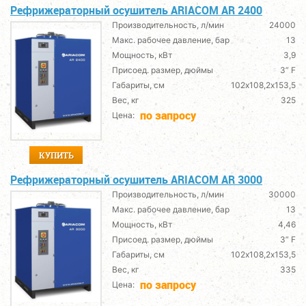
Рефрижераторный осушитель ARIACOM AR 2400
Производительность, л/мин
24000
Макс. рабочее давление, бар
13
Мощность, кВт
3,9
Присоед. размер, дюймы
3” F
Габариты, см
102х108,2х153,5
Вес, кг
325
по запросу
Цена:
КУПИТЬ
Рефрижераторный осушитель ARIACOM AR 3000
Производительность, л/мин
30000
Макс. рабочее давление, бар
13
Мощность, кВт
4,46
Присоед. размер, дюймы
3” F
Габариты, см
102х108,2х153,5
Вес, кг
335
по запросу
Цена: