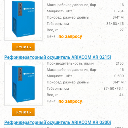
Макс. рабочее давление, бар
16
Мощность, кВт
0,284
Присоед. размер, дюймы
3/4” M
Габариты, см
35x50x45
Вес, кг
27
по запросу
Цена:
КУПИТЬ
Рефрижераторный осушитель ARIACOM AR 0215i
Производительность, л/мин
2150
Макс. рабочее давление, бар
16
Мощность, кВт
0,609
Присоед. размер, дюймы
3/4” M
Габариты, см
37x50x76,4
Вес, кг
44
по запросу
Цена:
КУПИТЬ
Рефрижераторный осушитель ARIACOM AR 0300i