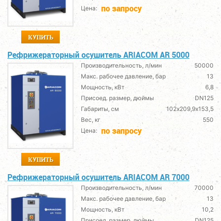
по запросу
Цена:
КУПИТЬ
Рефрижераторный осушитель ARIACOM AR 5000
Производительность, л/мин
50000
Макс. рабочее давление, бар
13
Мощность, кВт
6,8
Присоед. размер, дюймы
DN125
Габариты, см
102х209,9х153,5
Вес, кг
550
по запросу
Цена:
КУПИТЬ
Рефрижераторный осушитель ARIACOM AR 7000
Производительность, л/мин
70000
Макс. рабочее давление, бар
13
Мощность, кВт
10,2
Присоед. размер, дюймы
DN125