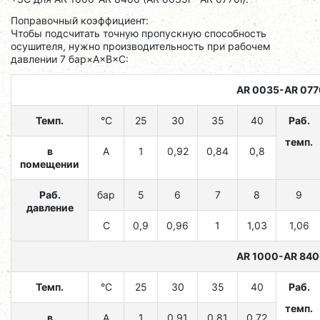
Поправочный коэффициент:
Чтобы подсчитать точную пропускную способность
осушителя, нужно производительность при рабочем
давлении 7 бар×A×B×C:
AR 0035-AR 077
Темп.
°C
25
30
35
40
Раб.
темп.
в
A
1
0,92
0,84
0,8
помещении
Раб.
бар
5
6
7
8
9
давление
C
0,9
0,96
1
1,03
1,06
AR 1000-AR 84
Темп.
°C
25
30
35
40
Раб.
темп.
в
A
1
0,91
0,81
0,72