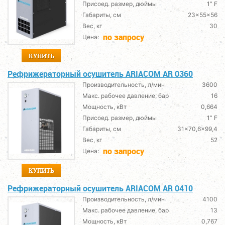
Присоед. размер, дюймы
1” F
Габариты, см
23x55x56
Вес, кг
30
по запросу
Цена:
КУПИТЬ
Рефрижераторный осушитель ARIACOM AR 0360
Производительность, л/мин
3600
Макс. рабочее давление, бар
16
Мощность, кВт
0,664
Присоед. размер, дюймы
1” F
Габариты, см
31x70,6x99,4
Вес, кг
52
по запросу
Цена:
КУПИТЬ
Рефрижераторный осушитель ARIACOM AR 0410
Производительность, л/мин
4100
Макс. рабочее давление, бар
13
Мощность, кВт
0,767