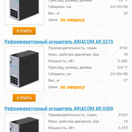
Присоед. размер, дюймы
1/2” F
Габариты, см
23x55x56
Вес, кг
25
по запросу
Цена:
КУПИТЬ
Рефрижераторный осушитель ARIACOM AR 0215
Производительность, л/мин
2150
Макс. рабочее давление, бар
16
Мощность, кВт
0,380
Присоед. размер, дюймы
3/4” F
Габариты, см
23x55x56
Вес, кг
27
по запросу
Цена:
КУПИТЬ
Рефрижераторный осушитель ARIACOM AR 0300
Производительность, л/мин
3000
Макс. рабочее давление, бар
16
Мощность, кВт
0,419