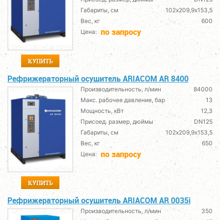
Габариты, см
102х209,9х153,5
Вес, кг
600
по запросу
Цена:
КУПИТЬ
Рефрижераторный осушитель ARIACOM AR 8400
Производительность, л/мин
84000
Макс. рабочее давление, бар
13
Мощность, кВт
12,3
Присоед. размер, дюймы
DN125
Габариты, см
102х209,9х153,5
Вес, кг
650
по запросу
Цена:
КУПИТЬ
Рефрижераторный осушитель ARIACOM AR 0035i
Производительность, л/мин
350