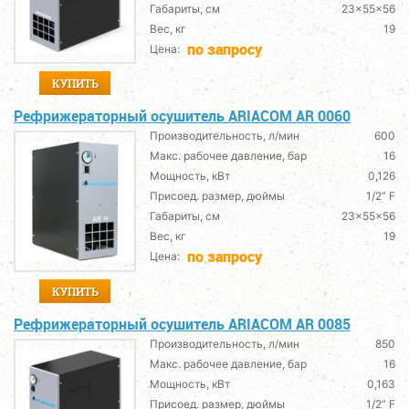
Габариты, см
23x55x56
Вес, кг
19
по запросу
Цена:
КУПИТЬ
Рефрижераторный осушитель ARIACOM AR 0060
Производительность, л/мин
600
Макс. рабочее давление, бар
16
Мощность, кВт
0,126
Присоед. размер, дюймы
1/2” F
Габариты, см
23x55x56
Вес, кг
19
по запросу
Цена:
КУПИТЬ
Рефрижераторный осушитель ARIACOM AR 0085
Производительность, л/мин
850
Макс. рабочее давление, бар
16
Мощность, кВт
0,163
Присоед. размер, дюймы
1/2” F