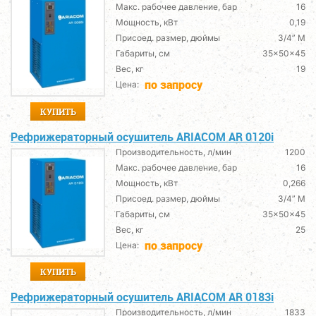
Макс. рабочее давление, бар
16
Мощность, кВт
0,19
Присоед. размер, дюймы
3/4” M
Габариты, см
35x50x45
Вес, кг
19
по запросу
Цена:
КУПИТЬ
Рефрижераторный осушитель ARIACOM AR 0120i
Производительность, л/мин
1200
Макс. рабочее давление, бар
16
Мощность, кВт
0,266
Присоед. размер, дюймы
3/4” M
Габариты, см
35x50x45
Вес, кг
25
по запросу
Цена:
КУПИТЬ
Рефрижераторный осушитель ARIACOM AR 0183i
Производительность, л/мин
1833