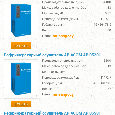
Производительность, л/мин
4100
Макс. рабочее давление, бар
13
Мощность, кВт
0,87
Присоед. размер, дюймы
1” 1/2 F
Габариты, см
46x56x78,9
Вес, кг
60
по запросу
Цена:
КУПИТЬ
Рефрижераторный осушитель ARIACOM AR 0520i
Производительность, л/мин
5200
Макс. рабочее давление, бар
13
Мощность, кВт
1,072
Присоед. размер, дюймы
1” 1/2 F
Габариты, см
46x56x78,9
Вес, кг
65
по запросу
Цена:
КУПИТЬ
Рефрижераторный осушитель ARIACOM AR 0650i