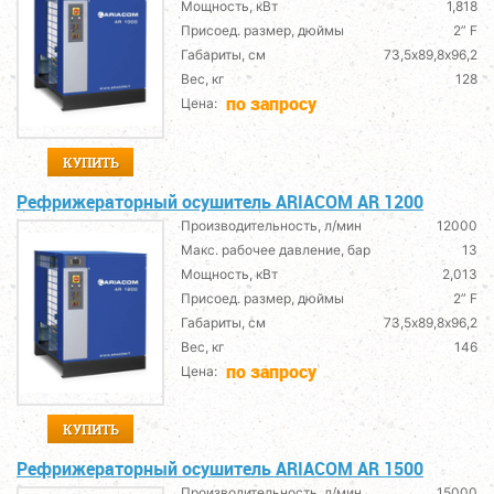
Мощность, кВт
1,818
Присоед. размер, дюймы
2” F
Габариты, см
73,5х89,8х96,2
Вес, кг
128
по запросу
Цена:
КУПИТЬ
Рефрижераторный осушитель ARIACOM AR 1200
Производительность, л/мин
12000
Макс. рабочее давление, бар
13
Мощность, кВт
2,013
Присоед. размер, дюймы
2” F
Габариты, см
73,5х89,8х96,2
Вес, кг
146
по запросу
Цена:
КУПИТЬ
Рефрижераторный осушитель ARIACOM AR 1500
Производительность, л/мин
15000