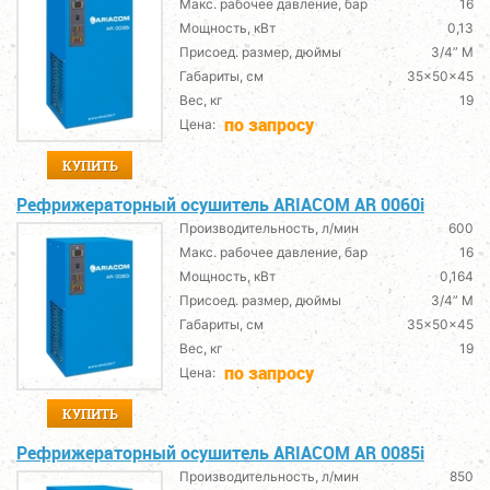
Макс. рабочее давление, бар
16
Мощность, кВт
0,13
Присоед. размер, дюймы
3/4” M
Габариты, см
35x50x45
Вес, кг
19
по запросу
Цена:
КУПИТЬ
Рефрижераторный осушитель ARIACOM AR 0060i
Производительность, л/мин
600
Макс. рабочее давление, бар
16
Мощность, кВт
0,164
Присоед. размер, дюймы
3/4” M
Габариты, см
35x50x45
Вес, кг
19
по запросу
Цена:
КУПИТЬ
Рефрижераторный осушитель ARIACOM AR 0085i
Производительность, л/мин
850