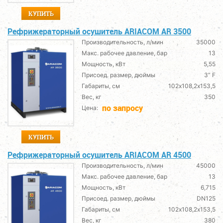
КУПИТЬ
Рефрижераторный осушитель ARIACOM AR 3500
Производительность, л/мин
35000
Макс. рабочее давление, бар
13
Мощность, кВт
5,55
Присоед. размер, дюймы
3” F
Габариты, см
102х108,2х153,5
Вес, кг
350
по запросу
Цена:
КУПИТЬ
Рефрижераторный осушитель ARIACOM AR 4500
Производительность, л/мин
45000
Макс. рабочее давление, бар
13
Мощность, кВт
6,715
Присоед. размер, дюймы
DN125
Габариты, см
102х108,2х153,5
Вес, кг
380