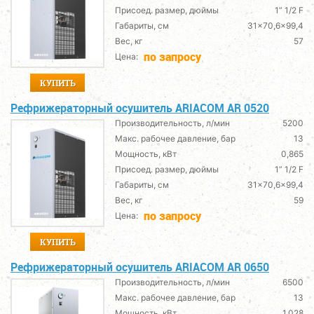
Присоед. размер, дюймы
1” 1/2 F
Габариты, см
31x70,6x99,4
Вес, кг
57
по запросу
Цена:
КУПИТЬ
Рефрижераторный осушитель ARIACOM AR 0520
Производительность, л/мин
5200
Макс. рабочее давление, бар
13
Мощность, кВт
0,865
Присоед. размер, дюймы
1” 1/2 F
Габариты, см
31x70,6x99,4
Вес, кг
59
по запросу
Цена:
КУПИТЬ
Рефрижераторный осушитель ARIACOM AR 0650
Производительность, л/мин
6500
Макс. рабочее давление, бар
13
Мощность, кВт
1,028