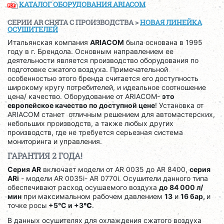
КАТАЛОГ ОБОРУДОВАНИЯ ARIACOM
СЕРИИ AR CНЯТА С ПРОИЗВОДСТВА >
НОВАЯ ЛИНЕЙКА
ОСУШИТЕЛЕЙ
Итальянская компания
ARIACOM
была основана в 1995
году в г. Брендола. Основным направлением ее
деятельности является производство оборудования по
подготовке сжатого воздуха. Примечательной
особенностью этого бренда считается его доступность
широкому кругу потребителей, и идеальное соотношение
цена/ качество. Оборудование от ARIACOM-
это
европейское качество по доступной цене
! Установка от
ARIACOM станет отличным решением для автомастерских,
небольших производств, а также любых других
производств, где не требуется серьезная система
мониторинга и управления.
ГАРАНТИЯ 2 ГОДА!
Серия AR
включает модели от AR 0035 до AR 8400,
серия
ARi
- модели AR 0035i- AR 0770i. Осушители данного типа
обеспечивают расход осушаемого воздуха
до 84 000 л/
мин
при максимальном рабочем давлением
13
и
16 бар,
и
точке росы
+5°C и +3
°C
.
В данных осушителях для охлаждения сжатого воздуха