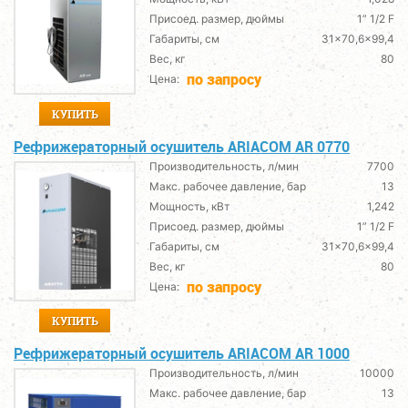
Присоед. размер, дюймы
1” 1/2 F
Габариты, см
31x70,6x99,4
Вес, кг
80
по запросу
Цена:
КУПИТЬ
Рефрижераторный осушитель ARIACOM AR 0770
Производительность, л/мин
7700
Макс. рабочее давление, бар
13
Мощность, кВт
1,242
Присоед. размер, дюймы
1” 1/2 F
Габариты, см
31x70,6x99,4
Вес, кг
80
по запросу
Цена:
КУПИТЬ
Рефрижераторный осушитель ARIACOM AR 1000
Производительность, л/мин
10000
Макс. рабочее давление, бар
13