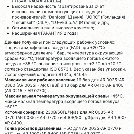
(R134A, R404A и R410A);
Высокая надежность гарантирована за счет
использования комплектующих от ведущих
производителей: “Danfoss” (Дания), “JORC” (Голландия),
“Tecumseh” (США), “LU-VES.p.A.” (Италия) и др.;
Оптимальная цена и высокое качество;
Расширенная ГАРАНТИЯ 2 года!
Данные получены при следующих рабочих условиях:
Подача атмосферного воздуха (FAD) при +20 °C/
атмосферное давление 1 бар, температура окружающей
среды +25 °C, температура входящего потока сжатого
воздуха +35 °C, значение точки росы от +3 °C до +10 °C
согласно стандартам ISO 8573.1. Вес указан без упаковки.
Используемый хладагент R134a, R404a
Максимальное рабочее давление
16 бар для AR 0035-AR
0360 (AR 0035i - AR 0183i) и 13 бар для AR 0410-AR 8400
(AR 0215i - AR 0770i) .
Максимальная температура окружающей среды
+45°C,
максимальная температура входящего потока воздуха
+50°C.
Источник энергии:
230В/50Гц/1фаз для AR 0035-AR
0770 (AR 0035i - AR 0770i) и 400В/50Гц/3фаз для AR 1000-
AR 8400.
Точка росы под давлением:
+5С для AR 0035-AR 0770 и
+3C для AR 1000-AR 8400 (AR 0035i - AR 0770i).