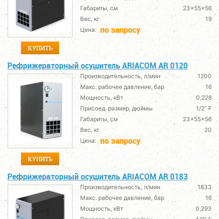
Габариты, см
23x55x56
Вес, кг
19
по запросу
Цена:
КУПИТЬ
Рефрижераторный осушитель ARIACOM AR 0120
Производительность, л/мин
1200
Макс. рабочее давление, бар
16
Мощность, кВт
0,228
Присоед. размер, дюймы
1/2” F
Габариты, см
23x55x56
Вес, кг
20
по запросу
Цена:
КУПИТЬ
Рефрижераторный осушитель ARIACOM AR 0183
Производительность, л/мин
1833
Макс. рабочее давление, бар
16
Мощность, кВт
0,293