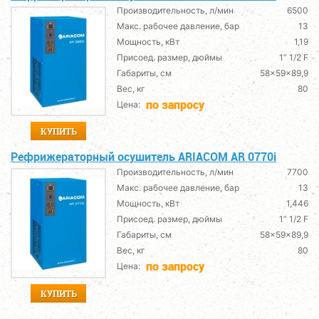
Производительность, л/мин
6500
Макс. рабочее давление, бар
13
Мощность, кВт
1,19
Присоед. размер, дюймы
1” 1/2 F
Габариты, см
58x59x89,9
Вес, кг
80
по запросу
Цена:
КУПИТЬ
Рефрижераторный осушитель ARIACOM AR 0770i
Производительность, л/мин
7700
Макс. рабочее давление, бар
13
Мощность, кВт
1,446
Присоед. размер, дюймы
1” 1/2 F
Габариты, см
58x59x89,9
Вес, кг
80
по запросу
Цена:
КУПИТЬ