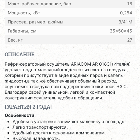
Макс. рабочее давление, бар
16
Мощность, кВт
0,284
Присоед. размер, дюймы
3/4” M
Габариты, см
35x50x45
Вес, кг
27
ОПИСАНИЕ
Рефрижераторный осушитель ARIACOM AR 0183i (Италия)
удаляет водно-масляный конденсат из сжатого воздуха,
который присутствует в виде водяных паров и капель
жидкости,а так же обеспечивает объемный расход
осушаемого воздуха при поддержании точки росы +3'С.
Благодаря своей уникальной, легкой и компактной
конструкции осушитель удобен в обращении.
ГАРАНТИЯ 2 ГОДА!
Особенности:
Удобны в установке занимают маленькую площадь.
Легко транспортируются.
Удобный доступ к основным компонентам.
Высокая надежность.