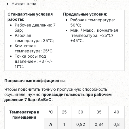
Низкая цена.
Стандартные условия
Предельные условия:
работы:
Рабочая температура:
Рабочее давление: 7
50°C;
бар;
Мин. / Макс. комнатная
Рабочая
температура: +25°C/
температура: 35°C;
+45°C.
Комнатная
температура: 25°C;
Точка росы под
давлением: +3 (+/-
1)°C.
Поправочные коэффициенты:
Чтобы подсчитать точную пропускную способность
осушителя, нужно
производительность при рабочем
давлении 7 бар
×
A
×
B
×
C:
Температура в
°C
25
30
35
40
помещении
A
1
0,92
0,84
0,8