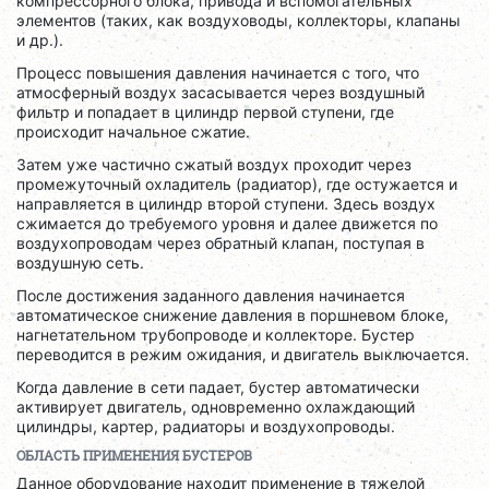
компрессорного блока, привода и вспомогательных
элементов (таких, как воздуховоды, коллекторы, клапаны
и др.).
Процесс повышения давления начинается с того, что
атмосферный воздух засасывается через воздушный
фильтр и попадает в цилиндр первой ступени, где
происходит начальное сжатие.
Затем уже частично сжатый воздух проходит через
промежуточный охладитель (радиатор), где остужается и
направляется в цилиндр второй ступени. Здесь воздух
сжимается до требуемого уровня и далее движется по
воздухопроводам через обратный клапан, поступая в
воздушную сеть.
После достижения заданного давления начинается
автоматическое снижение давления в поршневом блоке,
нагнетательном трубопроводе и коллекторе. Бустер
переводится в режим ожидания, и двигатель выключается.
Когда давление в сети падает, бустер автоматически
активирует двигатель, одновременно охлаждающий
цилиндры, картер, радиаторы и воздухопроводы.
ОБЛАСТЬ ПРИМЕНЕНИЯ БУСТЕРОВ
Данное оборудование находит применение в тяжелой