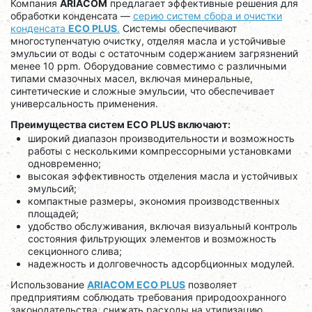
Компания
ARIACOM
предлагает эффективные решения для
обработки конденсата —
серию систем сбора и очистки
конденсата
ECO PLUS
.
Системы обеспечивают
многоступенчатую очистку, отделяя масла и устойчивые
эмульсии от воды с остаточным содержанием загрязнений
менее 10 ppm. Оборудование совместимо с различными
типами смазочных масел, включая минеральные,
синтетические и сложные эмульсии, что обеспечивает
универсальность применения.
Преимущества систем ECO PLUS включают:
широкий диапазон производительности и возможность
работы с несколькими компрессорными установками
одновременно;
высокая эффективность отделения масла и устойчивых
эмульсий;
компактные размеры, экономия производственных
площадей;
удобство обслуживания, включая визуальный контроль
состояния фильтрующих элементов и возможность
секционного слива;
надежность и долговечность адсорбционных модулей.
Использование
ARIACOM ECO PLUS
позволяет
предприятиям соблюдать требования природоохранного
законодательства, снижать расходы на утилизацию