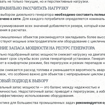
ать не только текущие, но и перспективные нагрузки.
ПРАВИЛЬНО РАССЧИТАТЬ НАГРУЗКУ
 выбором дизельного генератора
необходимо составить полный
ючено к сети
. Для каждого потребителя определяется номинал
 суммирования всех значений добавляется резерв, который ко
ения в расчетах.
ромышленных объектов рекомендуется закладывать более высок
тствуют мощные электродвигатели или оборудование с циклич
НИЕ ЗАПАСА МОЩНОСТИ НА РЕСУРС ГЕНЕРАТОРА
льно подобранный запас мощности снижает нагрузку на двигате
вает срок службы всех узлов генераторной установки. Генерат
ет в комфортном режиме, без перегрузок и резких перепадов н
том снижается расход топлива и уменьшается вероятность ава
вок, что особенно важно для объектов с непрерывным циклом 
ОВЫЙ ПОДХОД К ВЫБОРУ
альный запас мощности — это баланс между надежностью и
мичностью. Недостаточный запас приводит к перегрузкам, а из
еэффективному использованию оборудования.
актике для большинства промышленных задач
рекомендуется о