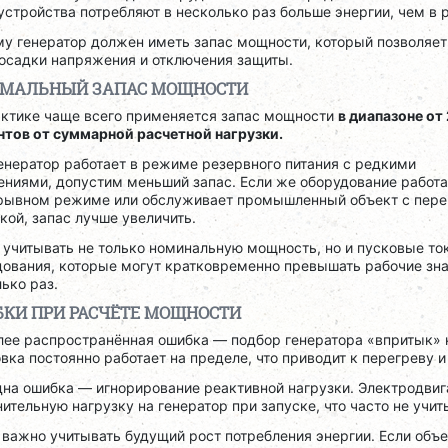
устройства потребляют в несколько раз больше энергии, чем в
му генератор должен иметь запас мощности, который позволяе
росадки напряжения и отключения защиты.
МАЛЬНЫЙ ЗАПАС МОЩНОСТИ
актике чаще всего применяется запас мощности
в диапазоне от
нтов от суммарной расчетной нагрузки.
енератор работает в режиме резервного питания с редкими
ниями, допустим меньший запас. Если же оборудование работа
рывном режиме или обслуживает промышленный объект с пер
кой, запас лучше увеличить.
учитывать не только номинальную мощность, но и пусковые то
дования, которые могут кратковременно превышать рабочие зна
ько раз.
КИ ПРИ РАСЧЁТЕ МОЩНОСТИ
лее распространённая ошибка — подбор генератора «впритык» 
вка постоянно работает на пределе, что приводит к перегреву 
дна ошибка — игнорирование реактивной нагрузки. Электродвиг
ительную нагрузку на генератор при запуске, что часто не учит
 важно учитывать будущий рост потребления энергии. Если объ