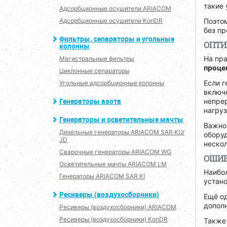
такие 
Адсорбционные осушители ARIACOM
Адсорбционные осушители KonDR
Поэто
без п
Фильтры, сепараторы и угольные
ОПТИ
колонны
На пр
Магистральные фильтры
проце
Циклонные сепараторы
Если г
Угольные адсорбционные колонны
включе
Генераторы азота
непре
нагруз
Генераторы и осветительные мачты
Важно 
Дизельные генераторы ARIACOM SAR KU/
обору
JD
нескол
Сварочные генераторы ARIACOM WG
ОШИБ
Осветительные мачты ARIACOM LM
Наибо
Генераторы ARIACOM SAR KI
устано
Ресиверы (воздухосборники)
Ещё о
дополн
Ресиверы (воздухосборники) ARIACOM
Ресиверы (воздухосборники) KonDR
Также