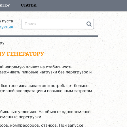
ИТЬ?
СТАТЬИ
 пуста
дукция
ору
У ГЕНЕРАТОРУ
ый напрямую влияет на стабильность
держивать пиковые нагрузки без перегрузок и
 быстрее изнашивается и потребляет больше
ективной эксплуатации и повышенным затратам
абильных условиях. На объекте одновременно
ременные перегрузки.
осов, компрессоров, станков. При запуске