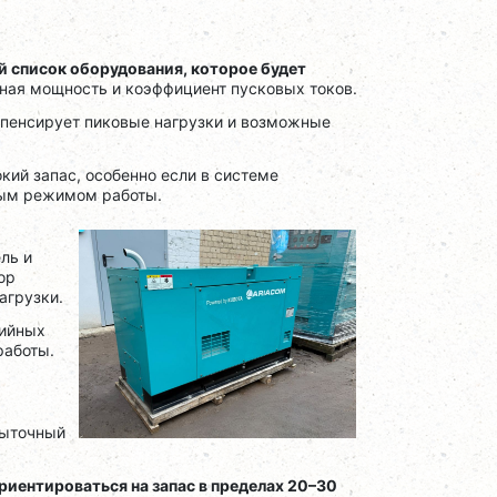
 список оборудования, которое будет
ьная мощность и коэффициент пусковых токов.
мпенсирует пиковые нагрузки и возможные
ий запас, особенно если в системе
ным режимом работы.
ль и
ор
агрузки.
рийных
работы.
быточный
риентироваться на запас в пределах 20–30