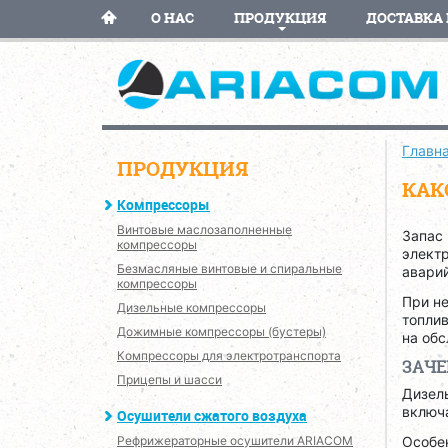
О НАС
ПРОДУКЦИЯ
ДОСТАВКА 
Главн
ПРОДУКЦИЯ
КАК
Компрессоры
Винтовые маслозаполненные
Запас
компрессоры
электр
Безмасляные винтовые и спиральные
авари
компрессоры
При н
Дизельные компрессоры
топлив
Дожимные компрессоры (бустеры)
на об
Компрессоры для электротранспорта
ЗАЧЕ
Прицепы и шасси
Дизель
включа
Осушители сжатого воздуха
Рефрижераторные осушители ARIACOM
Особен