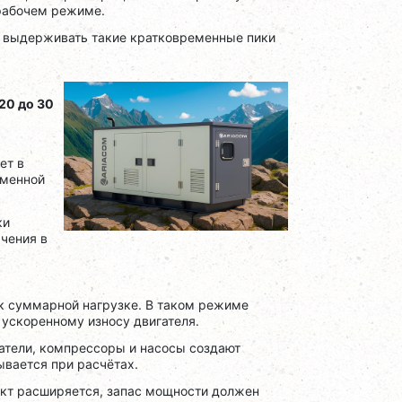
 рабочем режиме.
т выдерживать такие кратковременные пики
 20 до 30
ет в
еменной
ки
чения в
к суммарной нагрузке. В таком режиме
и ускоренному износу двигателя.
атели, компрессоры и насосы создают
ывается при расчётах.
ект расширяется, запас мощности должен