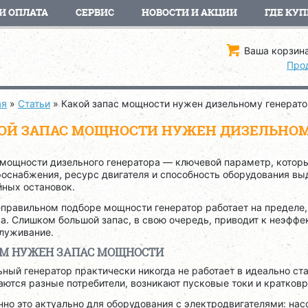
И ОПЛАТА
СЕРВИС
НОВОСТИ И АКЦИИ
ГДЕ КУП
Ваша корзина
Про
ая
»
Статьи
»
Какой запас мощности нужен дизельному генерат
ОЙ ЗАПАС МОЩНОСТИ НУЖЕН ДИЗЕЛЬНОМ
 мощности дизельного генератора — ключевой параметр, котор
оснабжения, ресурс двигателя и способность оборудования вы
йных остановок.
еправильном подборе мощности генератор работает на пределе,
а. Слишком большой запас, в свою очередь, приводит к неэфф
служивание.
М НУЖЕН ЗАПАС МОЩНОСТИ
ный генератор практически никогда не работает в идеально ст
ются разные потребители, возникают пусковые токи и кратков
но это актуально для оборудования с электродвигателями: нас