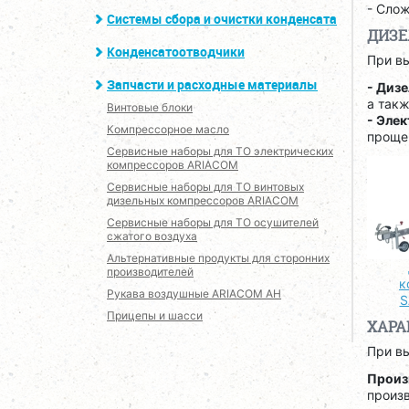
- Сло
Системы сбора и очистки конденсата
ДИЗЕ
Конденсатоотводчики
При в
Запчасти и расходные материалы
- Диз
а так
Винтовые блоки
- Эле
Компрессорное масло
проще 
Сервисные наборы для ТО электрических
компрессоров ARIACOM
Сервисные наборы для ТО винтовых
дизельных компрессоров ARIACOM
Сервисные наборы для ТО осушителей
сжатого воздуха
Альтернативные продукты для сторонних
производителей
к
Рукава воздушные ARIACOM AH
S
Прицепы и шасси
ХАРА
При в
Произ
произв