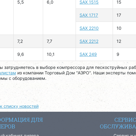
5,5
6,0
SAX 1515
15
SAX 1717
17
SAX 2210
10
7,2
7,7
SAX 2212
12
9,6
10,1
SAX 249
9
ы затрудняетесь в выборе компрессора для пескоструйных раб
алистам
из компании Торговый Дом "АЭРО". Наши эксперты пом
емы с оборудованием.
к списку новостей
ОРМАЦИЯ ДЛЯ
СЕРВИ
ЕРОВ
ОБСЛУЖИВА
ый кабинет дилера
Сервис и 