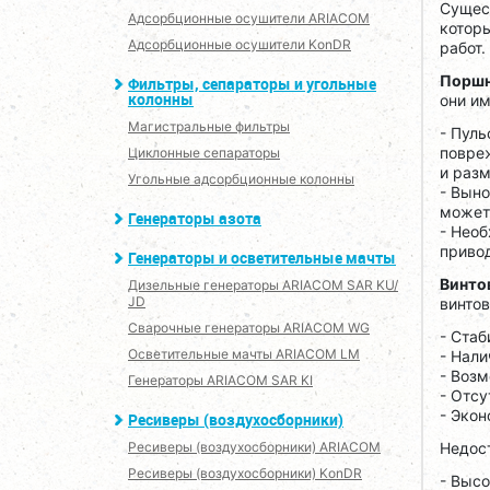
Сущес
Адсорбционные осушители ARIACOM
котор
Адсорбционные осушители KonDR
работ.
Поршн
Фильтры, сепараторы и угольные
колонны
они им
Магистральные фильтры
- Пуль
повре
Циклонные сепараторы
и раз
Угольные адсорбционные колонны
- Вын
может 
Генераторы азота
- Нео
привод
Генераторы и осветительные мачты
Винто
Дизельные генераторы ARIACOM SAR KU/
JD
винто
Сварочные генераторы ARIACOM WG
- Стаб
Осветительные мачты ARIACOM LM
- Нал
- Воз
Генераторы ARIACOM SAR KI
- Отсу
- Экон
Ресиверы (воздухосборники)
Ресиверы (воздухосборники) ARIACOM
Недост
Ресиверы (воздухосборники) KonDR
- Высо