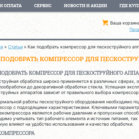
И ОПЛАТА
СЕРВИС
НОВОСТИ И АКЦИИ
ГДЕ КУП
Ваша корзина
Про
ая
»
Статьи
»
Как подобрать компрессор для пескоструйного ап
 ПОДОБРАТЬ КОМПРЕССОР ДЛЯ ПЕСКОСТР
ПОДОБРАТЬ КОМПРЕССОР ДЛЯ ПЕСКОСТРУЙНОГО АППА
струйная обработка широко применяется в различных сферах, о
ообработки до декоративной обработки стекла. Успешная эксп
труйных аппаратов зависит от правильного выбора компрессор
ормальной работы пескоструйного оборудования необходимо по
ессор с подходящими характеристиками. Ключевыми парамет
екомпрессора являются рабочее давление и пропускная способ
димо учитывать тип рабочего элемента и источник питания, так
ую влияют на удобство использования и качество обработки.
КОМПРЕССОРА