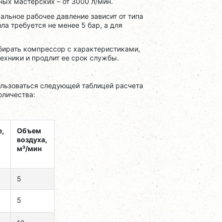
ных мастерских – от 3000 л/мин.
альное рабочее давление зависит от типа
ла требуется не менее 5 бар, а для
бирать компрессор с характеристиками,
ехники и продлит ее срок службы.
льзоваться следующей таблицей расчета
оличества:
,
Объем
воздуха,
м³/мин
5
5