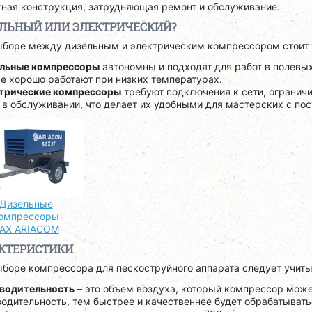
жная конструкция, затрудняющая ремонт и обслуживание.
ЛЬНЫЙ ИЛИ ЭЛЕКТРИЧЕСКИЙ?
ыборе между дизельным и электрическим компрессором стоит у
ельные компрессоры
автономны и подходят для работ в полевых
же хорошо работают при низких температурах.
ктрические компрессоры
требуют подключения к сети, ограничи
в обслуживании, что делает их удобными для мастерских с по
Дизельные
омпрессоры
AX ARIACOM
КТЕРИСТИКИ
ыборе компрессора для пескоструйного аппарата следует учиты
водительность
– это объем воздуха, который компрессор може
одительность, тем быстрее и качественнее будет обрабатыват