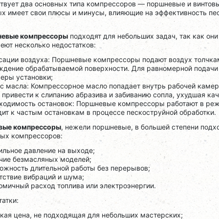
твует два основных типа компрессоров — поршневые и винтов
ых имеет свои плюсы и минусы, влияющие на эффективность пе
евые компрессоры
подходят для небольших задач, так как они
еют несколько недостатков:
сации воздуха: Поршневые компрессоры подают воздух толчкам
ждение обрабатываемой поверхности. Для равномерной подачи 
меры установки;
ос масла: Компрессорное масло попадает внутрь рабочей камер
привести к слипанию абразива и забиванию сопла, ухудшая кач
бходимость остановок: Поршневые компрессоры работают в реж
ит к частым остановкам в процессе пескоструйной обработки.
вые компрессоры
, нежели поршневые, в большей степени подх
вых компрессоров:
ильное давление на выходе;
ичие безмасляных моделей;
можность длительной работы без перерывов;
тствие вибраций и шума;
омичный расход топлива или электроэнергии.
атки:
кая цена, не подходящая для небольших мастерских;