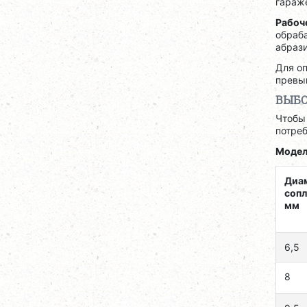
гараже
Рабоч
обраба
абрази
Для о
превы
ВЫБО
Чтобы
потреб
Модел
Диа
сопл
мм
6,5
8