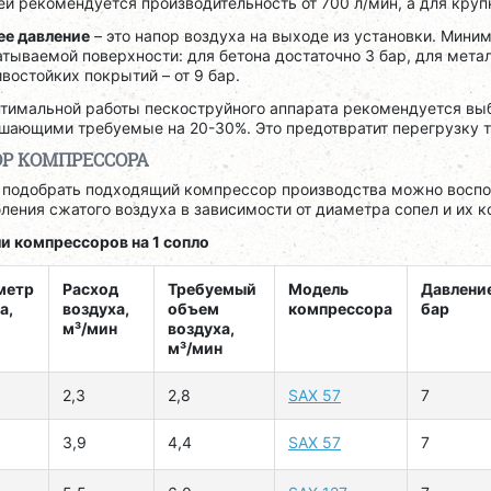
й рекомендуется производительность от 700 л/мин, а для круп
ее давление
– это напор воздуха на выходе из установки. Миним
тываемой поверхности: для бетона достаточно 3 бар, для метал
востойких покрытий – от 9 бар.
птимальной работы пескоструйного аппарата рекомендуется вы
шающими требуемые на 20-30%. Это предотвратит перегрузку т
Р КОМПРЕССОРА
 подобрать подходящий компрессор производства можно воспо
ления сжатого воздуха в зависимости от диаметра сопел и их к
и компрессоров на 1 сопло
метр
Расход
Требуемый
Модель
Давление
а,
воздуха,
объем
компрессора
бар
м³/мин
воздуха,
м³/мин
2,3
2,8
SAX 57
7
3,9
4,4
SAX 57
7