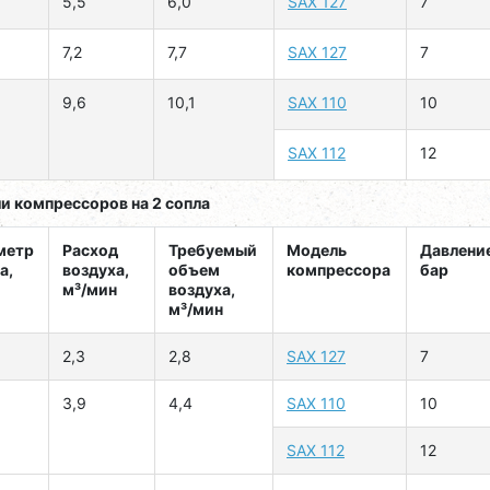
5,5
6,0
SAX 127
7
7,2
7,7
SAX 127
7
9,6
10,1
SAX 110
10
SAX 112
12
и компрессоров на 2 сопла
метр
Расход
Требуемый
Модель
Давление
а,
воздуха,
объем
компрессора
бар
м³/мин
воздуха,
м³/мин
2,3
2,8
SAX 127
7
3,9
4,4
SAX 110
10
SAX 112
12