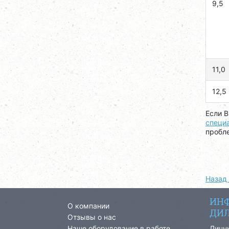
9,5
11,0
12,5
Если В
специ
пробл
Назад 
ИНФ
О компании
ДИЛ
Отзывы о нас
Наше оборудование в работе
Личн