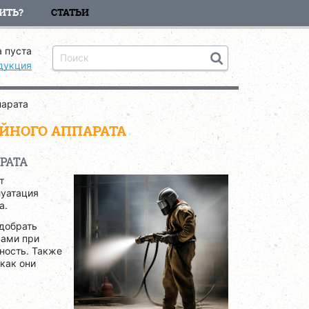
ИТЬ?
СТАТЬИ
 пуста
дукция
парата
УЙНОГО АППАРАТА
РАТА
т
луатация
а.
добрать
рами при
ность. Также
 как они