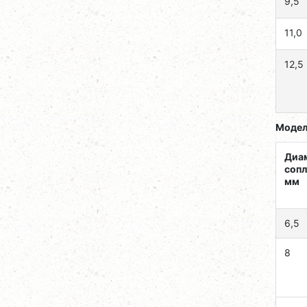
9,5
11,0
12,5
Модел
Диа
сопл
мм
6,5
8