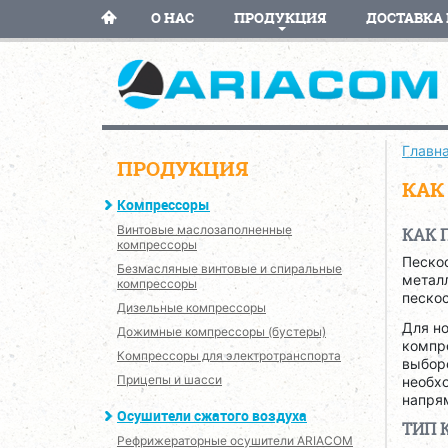
О НАС
ПРОДУКЦИЯ
ДОСТАВКА 
Главн
ПРОДУКЦИЯ
КАК
Компрессоры
Винтовые маслозаполненные
КАК 
компрессоры
Песко
Безмасляные винтовые и спиральные
металл
компрессоры
пескос
Дизельные компрессоры
Для н
Дожимные компрессоры (бустеры)
компр
Компрессоры для электротранспорта
выбор
Прицепы и шасси
необхо
напрям
Осушители сжатого воздуха
ТИП 
Рефрижераторные осушители ARIACOM