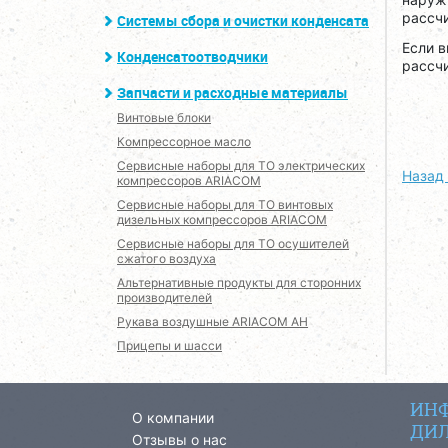
рассч
Системы сбора и очистки конденсата
Если в
Конденсатоотводчики
рассч
Запчасти и расходные материалы
Винтовые блоки
Компрессорное масло
Сервисные наборы для ТО электрических
Назад 
компрессоров ARIACOM
Сервисные наборы для ТО винтовых
дизельных компрессоров ARIACOM
Сервисные наборы для ТО осушителей
сжатого воздуха
Альтернативные продукты для сторонних
производителей
Рукава воздушные ARIACOM AH
Прицепы и шасси
ИНФ
О компании
ДИЛ
Отзывы о нас