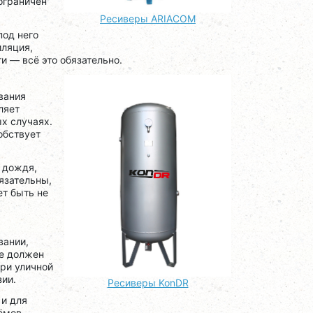
ограничен
Ресиверы ARIACOM
под него
иляция,
и — всё это обязательно.
вания
ляет
х случаях.
обствует
 дождя,
язательны,
т быть не
вании,
не должен
ри уличной
зии.
Ресиверы KonDR
 и для
ёмов,