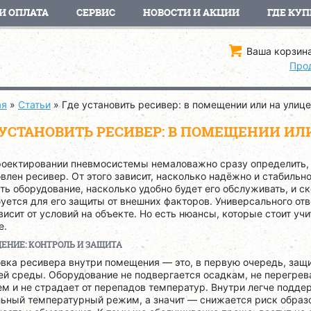
И ОПЛАТА
СЕРВИС
НОВОСТИ И АКЦИИ
ГДЕ КУП
Ваша корзина
Про
ая
»
Статьи
»
Где установить ресивер: в помещении или на улице
 УСТАНОВИТЬ РЕСИВЕР: В ПОМЕЩЕНИИ ИЛ
роектировании пневмосистемы немаловажно сразу определить, 
влен ресивер. От этого зависит, насколько надёжно и стабильно
ть оборудование, насколько удобно будет его обслуживать, и с
уется для его защиты от внешних факторов. Универсального отв
висит от условий на объекте. Но есть нюансы, которые стоит уч
е.
ЕНИЕ: КОНТРОЛЬ И ЗАЩИТА
вка ресивера внутри помещения — это, в первую очередь, защи
й среды. Оборудование не подвергается осадкам, не перегрев
м и не страдает от перепадов температур. Внутри легче подде
льный температурный режим, а значит — снижается риск образ