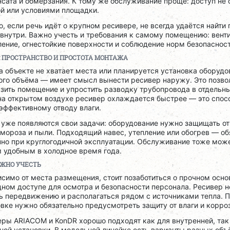
сата и обмерзания. К тому же обслуживание проще: доступ не 
ой или условиями площадки.
, если речь идёт о крупном ресивере, не всегда удаётся найти 
внутри. Важно учесть и требования к самому помещению: вент
ение, огнестойкие поверхности и соблюдение норм безопасност
: ПРОСТРАНСТВО И ПРОСТОТА МОНТАЖА
а объекте не хватает места или планируется установка оборудо
ого объёма — имеет смысл вынести ресивер наружу. Это позво
зить помещение и упростить разводку трубопровода в отдельны
на открытом воздухе ресивер охлаждается быстрее — это спос
эффективному отводу влаги.
 уже появляются свои задачи: оборудование нужно защищать от
 мороза и пыли. Подходящий навес, утепление или обогрев — об
нно при круглогодичной эксплуатации. Обслуживание тоже може
 удобным в холодное время года.
АЖНО УЧЕСТЬ
симо от места размещения, стоит позаботиться о прочном осно
ном доступе для осмотра и безопасности персонала. Ресивер 
ь передвижению и располагаться рядом с источниками тепла. П
вке нужно обязательно предусмотреть защиту от влаги и корро
ры ARIACOM и KonDR хорошо подходят как для внутренней, так
ой установки. В модельной линейке есть варианты разных объ