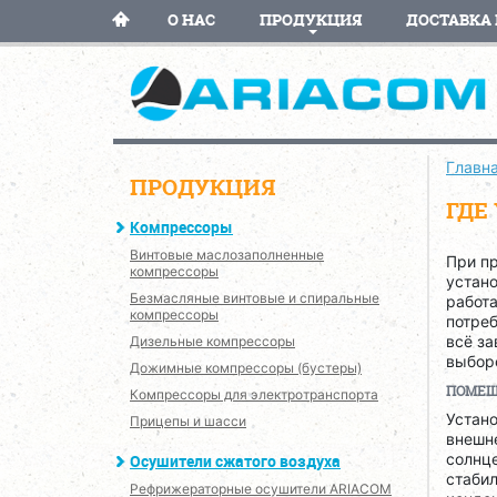
О НАС
ПРОДУКЦИЯ
ДОСТАВКА 
Главн
ПРОДУКЦИЯ
ГДЕ
Компрессоры
Винтовые маслозаполненные
При п
компрессоры
устано
Безмасляные винтовые и спиральные
работа
компрессоры
потреб
всё за
Дизельные компрессоры
выбор
Дожимные компрессоры (бустеры)
ПОМЕЩ
Компрессоры для электротранспорта
Устано
Прицепы и шасси
внешне
солнце
Осушители сжатого воздуха
стаби
Рефрижераторные осушители ARIACOM