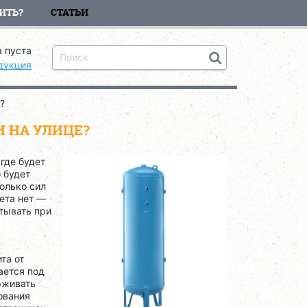
ИТЬ?
СТАТЬИ
 пуста
дукция
?
И НА УЛИЦЕ?
где будет
 будет
колько сил
ета нет —
итывать при
та от
ается под
рживать
ования