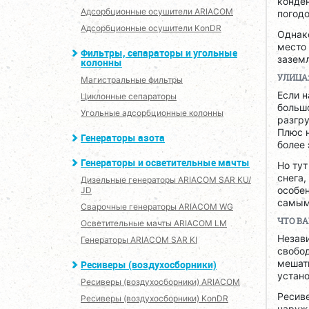
конден
Адсорбционные осушители ARIACOM
погод
Адсорбционные осушители KonDR
Однако
место 
Фильтры, сепараторы и угольные
заземл
колонны
УЛИЦА
Магистральные фильтры
Если н
Циклонные сепараторы
больш
Угольные адсорбционные колонны
разгру
Плюс 
Генераторы азота
более 
Генераторы и осветительные мачты
Но тут
снега,
Дизельные генераторы ARIACOM SAR KU/
особе
JD
самым
Сварочные генераторы ARIACOM WG
ЧТО В
Осветительные мачты ARIACOM LM
Незави
Генераторы ARIACOM SAR KI
свобод
мешат
Ресиверы (воздухосборники)
устано
Ресиверы (воздухосборники) ARIACOM
Ресиве
Ресиверы (воздухосборники) KonDR
наружн