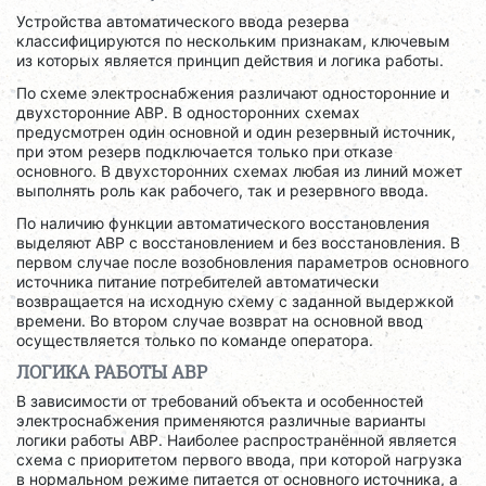
Устройства автоматического ввода резерва
классифицируются по нескольким признакам, ключевым
из которых является принцип действия и логика работы.
По схеме электроснабжения различают односторонние и
двухсторонние АВР. В односторонних схемах
предусмотрен один основной и один резервный источник,
при этом резерв подключается только при отказе
основного. В двухсторонних схемах любая из линий может
выполнять роль как рабочего, так и резервного ввода.
По наличию функции автоматического восстановления
выделяют АВР с восстановлением и без восстановления. В
первом случае после возобновления параметров основного
источника питание потребителей автоматически
возвращается на исходную схему с заданной выдержкой
времени. Во втором случае возврат на основной ввод
осуществляется только по команде оператора.
ЛОГИКА РАБОТЫ АВР
В зависимости от требований объекта и особенностей
электроснабжения применяются различные варианты
логики работы АВР. Наиболее распространённой является
схема с приоритетом первого ввода, при которой нагрузка
в нормальном режиме питается от основного источника, а