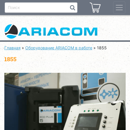
Главная
»
Оборудование ARIACOM в работе
»
1855
1855