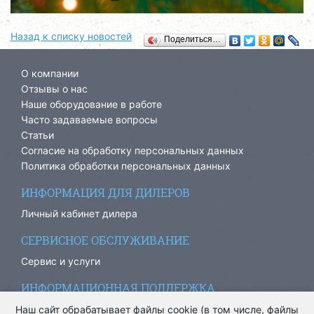
Назад к списку новостей
Поделиться…
О компании
Отзывы о нас
Наше оборудование в работе
Часто задаваемые вопросы
Статьи
Согласие на обработку персональных данных
Политика обработки персональных данных
ИНФОРМАЦИЯ ДЛЯ ДИЛЕРОВ
Личный кабинет дилера
СЕРВИСНОЕ ОБСЛУЖИВАНИЕ
Сервис и услуги
ИНФОРМАЦИОННАЯ ПОДДЕРЖКА
info@ariacom.ru
Наш сайт обрабатывает файлы cookie (в том числе, файлы