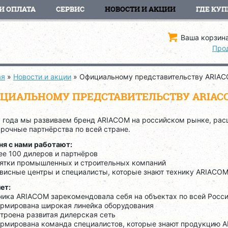
И ОПЛАТА
СЕРВИС
НОВОСТИ И АКЦИИ
ГДЕ КУП
Ваша корзина
Про
ая
»
Новости и акции
»
Официальному представительству ARIACO
ЦИАЛЬНОМУ ПРЕДСТАВИТЕЛЬСТВУ ARIACOM
0 года мы развиваем бренд ARIACOM на российском рынке, ра
рочные партнёрства по всей стране.
ня с нами работают:
ее 100 дилеров и партнёров
ятки промышленных и строительных компаний
висные центры и специалисты, которые знают технику ARIACOM
лет:
ика ARIACOM зарекомендовала себя на объектах по всей Росси
рмирована широкая линейка оборудования
троена развитая дилерская сеть
рмирована команда специалистов, которые знают продукцию A