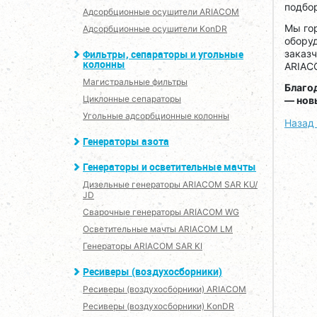
подбо
Адсорбционные осушители ARIACOM
Мы гор
Адсорбционные осушители KonDR
оборуд
Фильтры, сепараторы и угольные
заказч
колонны
ARIACO
Магистральные фильтры
Благод
Циклонные сепараторы
— нов
Угольные адсорбционные колонны
Назад 
Генераторы азота
Генераторы и осветительные мачты
Дизельные генераторы ARIACOM SAR KU/
JD
Сварочные генераторы ARIACOM WG
Осветительные мачты ARIACOM LM
Генераторы ARIACOM SAR KI
Ресиверы (воздухосборники)
Ресиверы (воздухосборники) ARIACOM
Ресиверы (воздухосборники) KonDR