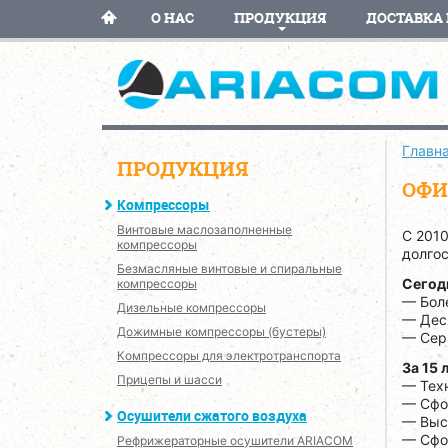
О НАС
ПРОДУКЦИЯ
ДОСТАВКА 
Главн
ПРОДУКЦИЯ
ОФИ
Компрессоры
Винтовые маслозаполненные
С 201
компрессоры
долгос
Безмасляные винтовые и спиральные
Сегод
компрессоры
— Бол
Дизельные компрессоры
— Дес
Дожимные компрессоры (бустеры)
— Сер
Компрессоры для электротранспорта
За 15 
Прицепы и шасси
— Техн
— Сфо
Осушители сжатого воздуха
— Выс
— Сфо
Рефрижераторные осушители ARIACOM