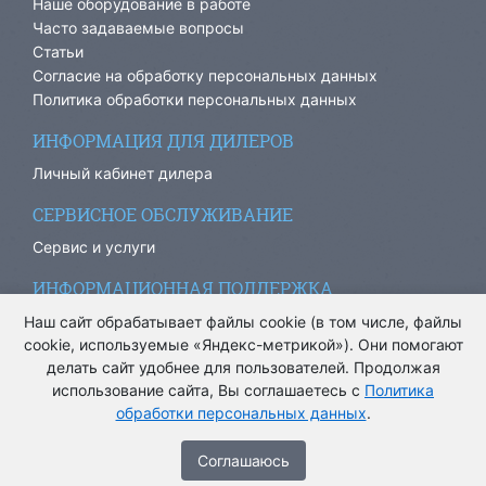
Наше оборудование в работе
Часто задаваемые вопросы
Статьи
Согласие на обработку персональных данных
Политика обработки персональных данных
ИНФОРМАЦИЯ ДЛЯ ДИЛЕРОВ
Личный кабинет дилера
СЕРВИСНОЕ ОБСЛУЖИВАНИЕ
Сервис и услуги
ИНФОРМАЦИОННАЯ ПОДДЕРЖКА
info@ariacom.ru
Наш сайт обрабатывает файлы cookie (в том числе, файлы
cookie, используемые «Яндекс-метрикой»). Они помогают
делать сайт удобнее для пользователей. Продолжая
использование сайта, Вы соглашаетесь с
Политика
обработки персональных данных
.
® Все права защищены. 2013-2026. Информация на сайте
носит информационный характер и не является публичной
Cоглашаюсь
офертой.