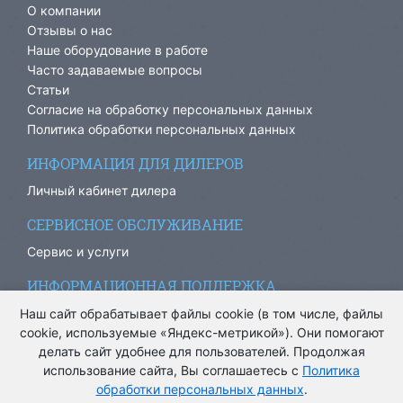
О компании
Отзывы о нас
Наше оборудование в работе
Часто задаваемые вопросы
Статьи
Согласие на обработку персональных данных
Политика обработки персональных данных
ИНФОРМАЦИЯ ДЛЯ ДИЛЕРОВ
Личный кабинет дилера
СЕРВИСНОЕ ОБСЛУЖИВАНИЕ
Сервис и услуги
ИНФОРМАЦИОННАЯ ПОДДЕРЖКА
info@ariacom.ru
Наш сайт обрабатывает файлы cookie (в том числе, файлы
cookie, используемые «Яндекс-метрикой»). Они помогают
делать сайт удобнее для пользователей. Продолжая
использование сайта, Вы соглашаетесь с
Политика
обработки персональных данных
.
® Все права защищены. 2013-2026. Информация на сайте