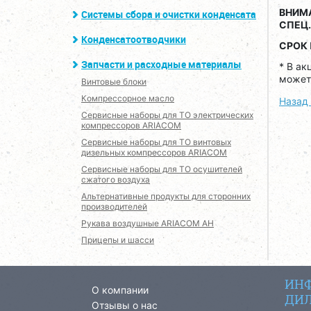
ВНИМ
Системы сбора и очистки конденсата
СПЕЦ
Конденсатоотводчики
СРОК
Запчасти и расходные материалы
* В ак
может 
Винтовые блоки
Компрессорное масло
Назад 
Сервисные наборы для ТО электрических
компрессоров ARIACOM
Сервисные наборы для ТО винтовых
дизельных компрессоров ARIACOM
Сервисные наборы для ТО осушителей
сжатого воздуха
Альтернативные продукты для сторонних
производителей
Рукава воздушные ARIACOM AH
Прицепы и шасси
ИНФ
О компании
ДИЛ
Отзывы о нас