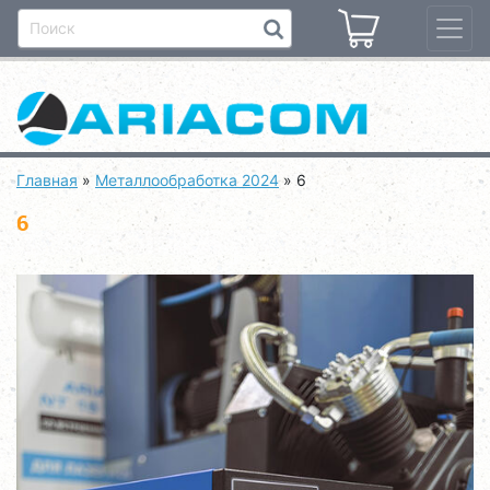
Главная
»
Металлообработка 2024
»
6
6