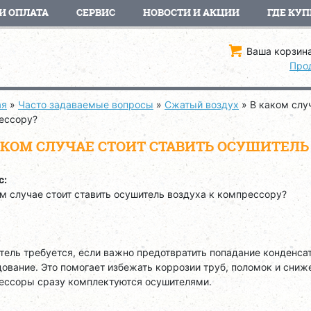
И ОПЛАТА
СЕРВИС
НОВОСТИ И АКЦИИ
ГДЕ КУП
Ваша корзина
Про
ая
»
Часто задаваемые вопросы
»
Сжатый воздух
»
В каком слу
ессору?
АКОМ СЛУЧАЕ СТОИТ СТАВИТЬ ОСУШИТЕЛЬ
с:
м случае стоит ставить осушитель воздуха к компрессору?
:
ель требуется, если важно предотвратить попадание конденса
ование. Это помогает избежать коррозии труб, поломок и сниж
ессоры сразу комплектуются осушителями.