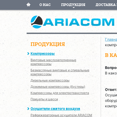
О НАС
ПРОДУКЦИЯ
ДОСТАВКА 
Главн
ПРОДУКЦИЯ
компр
Компрессоры
В К
Винтовые маслозаполненные
компрессоры
Вопро
Безмасляные винтовые и спиральные
В како
компрессоры
Дизельные компрессоры
Дожимные компрессоры (бустеры)
Ответ
Компрессоры для электротранспорта
Осушит
Прицепы и шасси
оборуд
компр
Осушители сжатого воздуха
Рефрижераторные осушители ARIACOM