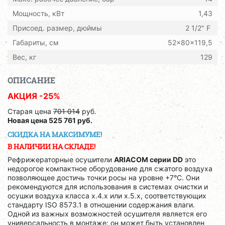
Мощность, кВт
1,43
Присоед. размер, дюймы
2 1/2" F
Габариты, см
52x80x119,5
Вес, кг
129
ОПИСАНИЕ
АКЦИЯ -25%
Старая цена
701 014
руб.
Новая цена 525 761 руб.
СКИДКА НА МАКСИМУМЕ!
В НАЛИЧИИ НА СКЛАДЕ!
Рефрижераторные осушители
ARIACOM серии DD
это
недорогое компактное оборудование для сжатого воздуха
позволяющее достичь точки росы на уровне +7°С. Они
рекомендуются для использования в системах очистки и
осушки воздуха класса x.4.x или x.5.x, соответствующих
стандарту ISO 8573.1 в отношении содержания влаги.
Одной из важных возможностей осушителя является его
универсальность в монтаже: он может быть установлен