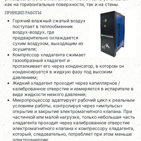
как на горизонтальные поверхности, так и на стены.
ПРИНЦИП РАБОТЫ
Горячий влажный сжатый воздух
поступает в теплообменник
воздух-воздух, где
предварительно охлаждается
сухим воздухом, выходящим из
осушителя;
Компрессор хладагента сжимает
газообразный хладагент и
проталкивает его через конденсатор, в котором он
конденсируется в жидкую фазу под высоким
давлением;
Жидкий хладагент проходит через капиллярное /
калиброванное отверстие и измеряется в испарителе в
виде жидкости низкого давления;
Микропроцессор адаптирует рабочий цикл к реальным
условиям работы, контролируя через «импульсы»
открытие и закрытие электромагнитного клапана. При
частичной или малой нагрузке, только небольшая часть
хладагента проходит через калиброванное отверстие
электромагнитного клапана к компрессору хладагента,
который, следовательно, потребляет при этом меньше
электроэнергии;