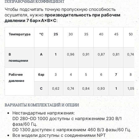
ПОПРАВОЧНЫЙ КОЭФФИЦИЕНТ
Чтобы подсчитать точную пропускную способность
осушителя, нужно
производительность при рабочем
давлении 7 бар×A×B×C
:
Температура
°C
25
30
35
40
45
50
В
A
1
0,96
0,91
0,87
0,81
0,74
помещении
Рабочее
бар
3
4
5
6
7
8
давление
C
0,62
0,74
0,84
0,93
1
1,05
ВАРИАНТЫ КОМПЛЕКТАЦИЙ И ОПЦИИ
Нестандартные напряжения:
DD 280–DD 1000 доступны с напряжением 230 В/1
фаза/60 Гц.
DD 1300 доступен с напряжением 460 В/3 фазы/60 Гц.
Все модели доступны с соединениями NPT