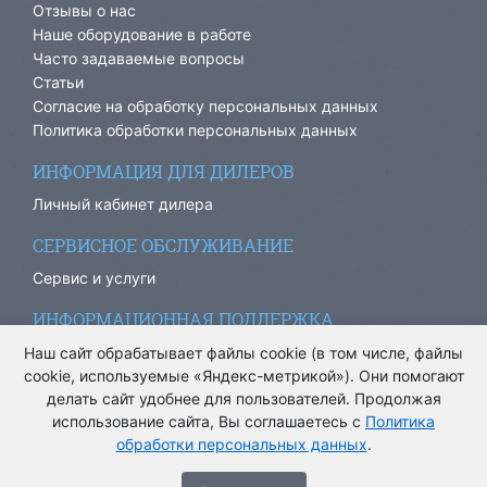
Отзывы о нас
Наше оборудование в работе
Часто задаваемые вопросы
Статьи
Согласие на обработку персональных данных
Политика обработки персональных данных
ИНФОРМАЦИЯ ДЛЯ ДИЛЕРОВ
Личный кабинет дилера
СЕРВИСНОЕ ОБСЛУЖИВАНИЕ
Сервис и услуги
ИНФОРМАЦИОННАЯ ПОДДЕРЖКА
info@ariacom.ru
Наш сайт обрабатывает файлы cookie (в том числе, файлы
cookie, используемые «Яндекс-метрикой»). Они помогают
делать сайт удобнее для пользователей. Продолжая
использование сайта, Вы соглашаетесь с
Политика
обработки персональных данных
.
® Все права защищены. 2013-2026. Информация на сайте
носит информационный характер и не является публичной