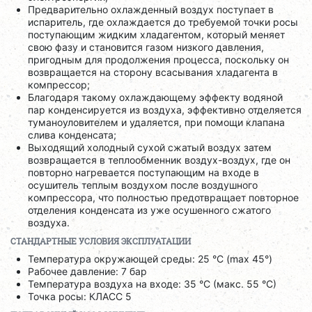
Предварительно охлажденный воздух поступает в
испаритель, где охлаждается до требуемой точки росы
поступающим жидким хладагентом, который меняет
свою фазу и становится газом низкого давления,
пригодным для продолжения процесса, поскольку он
возвращается на сторону всасывания хладагента в
компрессор;
Благодаря такому охлаждающему эффекту водяной
пар конденсируется из воздуха, эффективно отделяется
туманоуловителем и удаляется, при помощи клапана
слива конденсата;
Выходящий холодный сухой сжатый воздух затем
возвращается в теплообменник воздух-воздух, где он
повторно нагревается поступающим на входе в
осушитель теплым воздухом после воздушного
компрессора, что полностью предотвращает повторное
отделения конденсата из уже осушенного сжатого
воздуха.
СТАНДАРТНЫЕ УСЛОВИЯ ЭКСПЛУАТАЦИИ
Температура окружающей среды: 25 °C (max 45°)
Рабочее давление: 7 бар
Температура воздуха на входе: 35 °C (макс. 55 °C)
Точка росы: КЛАСС 5