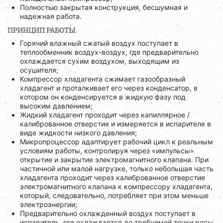
Полностью закрытая конструкция, бесшумная и
надежная работа.
ПРИНЦИП РАБОТЫ
Горячий влажный сжатый воздух поступает в
теплообменник воздух-воздух, где предварительно
охлаждается сухим воздухом, выходящим из
осушителя;
Компрессор хладагента сжимает газообразный
хладагент и проталкивает его через конденсатор, в
котором он конденсируется в жидкую фазу под
высоким давлением;
Жидкий хладагент проходит через капиллярное /
калиброванное отверстие и измеряется в испарителе в
виде жидкости низкого давления;
Микропроцессор адаптирует рабочий цикл к реальным
условиям работы, контролируя через «импульсы»
открытие и закрытие электромагнитного клапана. При
частичной или малой нагрузке, только небольшая часть
хладагента проходит через калиброванное отверстие
электромагнитного клапана к компрессору хладагента,
который, следовательно, потребляет при этом меньше
электроэнергии;
Предварительно охлажденный воздух поступает в
испаритель, где охлаждается до требуемой точки росы