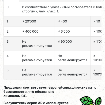
0
В соответствии с указаниями пользователя и боле
строгими, чем класс 1.
1
≤ 20'000
≤ 400
≤ 10
2
≤ 400'000
≤ 6'000
≤ 100
3
Не
≤ 90'000
≤ 1'000
регламентируется
4
Не
Не
≤
регламентируется
регламентируется
10'000
5
Не
Не
≤
регламентируется
регламентируется
100'00
Продукция соответствует европейским директивам по
безопасности, что обозначено
символом CE.
В осушителях серии AR e
используется