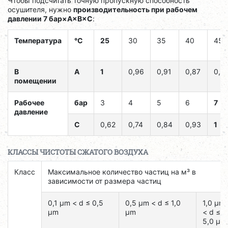
Чтобы подсчитать точную пропускную способность
осушителя, нужно
производительность при рабочем
давлении 7 бар×A×B×C
:
Температура
°C
25
30
35
40
45
В
A
1
0,96
0,91
0,87
0,8
помещении
Рабочее
бар
3
4
5
6
7
давление
C
0,62
0,74
0,84
0,93
1
КЛАССЫ ЧИСТОТЫ СЖАТОГО ВОЗДУХА
Класс
Максимальное количество частиц на м³ в
зависимости от размера частиц
0,1 μm < d ≤ 0,5
0,5 μm < d ≤ 1,0
1,0 μm
μm
μm
< d ≤
5,0 μm