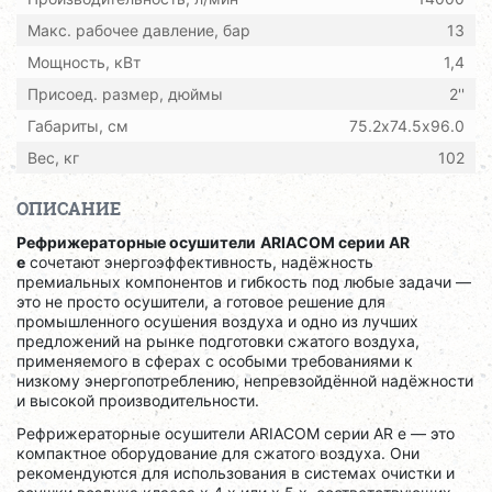
Макс. рабочее давление, бар
13
Мощность, кВт
1,4
Присоед. размер, дюймы
2''
Габариты, см
75.2х74.5х96.0
Вес, кг
102
ОПИСАНИЕ
Рефрижераторные осушители
ARIACOM серии AR
e
сочетают энергоэффективность, надёжность
премиальных компонентов и гибкость под любые задачи —
это не просто осушители, а готовое решение для
промышленного осушения воздуха и одно из лучших
предложений на рынке подготовки сжатого воздуха,
применяемого в сферах с особыми требованиями к
низкому энергопотреблению, непревзойдённой надёжности
и высокой производительности.
Рефрижераторные осушители ARIACOM серии AR e — это
компактное оборудование для сжатого воздуха. Они
рекомендуются для использования в системах очистки и