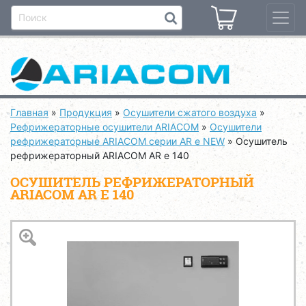
Главная
»
Продукция
»
Осушители сжатого воздуха
»
Рефрижераторные осушители ARIACOM
»
Осушители
рефрижераторные ARIACOM серии AR e NEW
»
Осушитель
рефрижераторный ARIACOM AR e 140
ОСУШИТЕЛЬ РЕФРИЖЕРАТОРНЫЙ
ARIACOM AR E 140