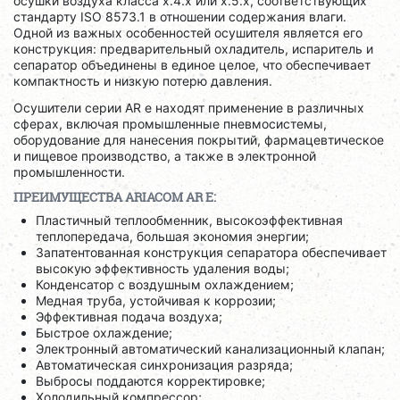
осушки воздуха класса x.4.x или x.5.x, соответствующих
стандарту ISO 8573.1 в отношении содержания влаги.
Одной из важных особенностей осушителя является его
конструкция: предварительный охладитель, испаритель и
сепаратор объединены в единое целое, что обеспечивает
компактность и низкую потерю давления.
Осушители серии AR e находят применение в различных
сферах, включая промышленные пневмосистемы,
оборудование для нанесения покрытий, фармацевтическое
и пищевое производство, а также в электронной
промышленности.
ПРЕИМУЩЕСТВА ARIACOM AR E:
Пластичный теплообменник, высокоэффективная
теплопередача, большая экономия энергии;
Запатентованная конструкция сепаратора обеспечивает
высокую эффективность удаления воды;
Конденсатор с воздушным охлаждением;
Медная труба, устойчивая к коррозии;
Эффективная подача воздуха;
Быстрое охлаждение;
Электронный автоматический канализационный клапан;
Автоматическая синхронизация разряда;
Выбросы поддаются корректировке;
Холодильный компрессор;