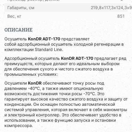
Габариты, см
219,8х117,3х124,3х
Вес, кг
851
ОПИСАНИЕ
Осушитель
KonDR ADT-170
представляет
собой адсорбционный осушитель холодной регенерации в
комплектации Standard Line.
Адсорбционный осушитель
KonDR ADT-170
предлагает ряд
преимуществ, которые делают его идеальным выбором
для обеспечения сухого и чистого сжатого воздуха в
промышленных условиях:
Осушители
KonDR
обеспечивают точку росы под
давлением -40°C, а также имеют опциональную
возможность достижения точки росы -70°C. Это
гарантирует высокое качество сжатого воздуха и защиту от
конденсации. Он
оснащен полностью автоматической
системой управления, которая включает в себя манометры
и электронный контроллер. Это обеспечивает удобство в
использовании, а также функцию запуска и остановки
компрессора.