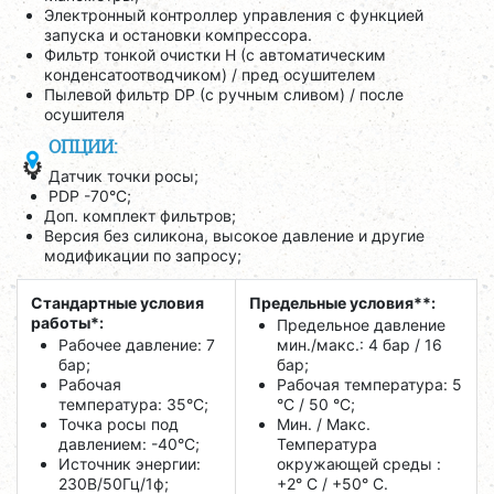
Электронный контроллер управления с функцией
запуска и остановки компрессора.
Фильтр тонкой очистки H (с автоматическим
конденсатоотводчиком) / пред осушителем
Пылевой фильтр DP (с ручным сливом) / после
осушителя
ОПЦИИ:
Датчик точки росы;
PDP -70°C;
Доп. комплект фильтров;
Версия без силикона, высокое давление и другие
модификации по запросу;
Стандартные условия
Предельные условия**:
работы*:
Предельное давление
Рабочее давление: 7
мин./макс.: 4 бар / 16
бар;
бар;
Рабочая
Рабочая температура: 5
температура: 35°C;
°C / 50 °C;
Точка росы под
Мин. / Макс.
давлением: -40°C;
Температура
Источник энергии:
окружающей среды :
230В/50Гц/1ф;
+2° С / +50° C.