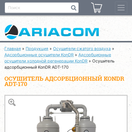
Главная
»
Продукция
»
Осушители сжатого воздуха
»
Адсорбционные осушители KonDR
»
Адсорбционные
осушители холодной регенерации KonDR
»
Осушитель
адсорбционный KonDR ADT-170
ОСУШИТЕЛЬ АДСОРБЦИОННЫЙ KONDR
ADT-170