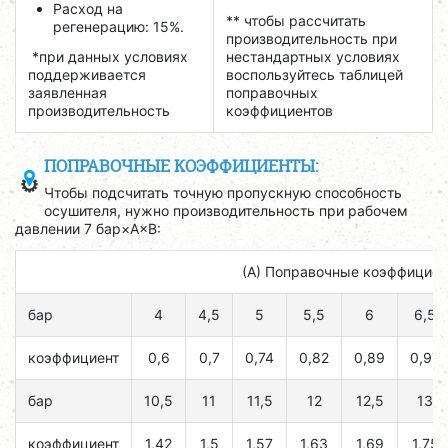
Расход на
** чтобы рассчитать
регенерацию: 15%.
производительность при
*при данных условиях
нестандартных условиях
поддерживается
воспользуйтесь таблицей
заявленная
поправочных
производительность
коэффициентов
ПОПРАВОЧНЫЕ КОЭФФИЦИЕНТЫ:
Чтобы подсчитать точную пропускную способность
осушителя, нужно производительность при рабочем
давлении 7 бар×A×B:
(А) Поправочные коэффициен
бар
4
4,5
5
5,5
6
6,5
коэффициент
0,6
0,7
0,74
0,82
0,89
0,97
бар
10,5
11
11,5
12
12,5
13
коэффициент
1,42
1,5
1,57
1,63
1,69
1,75