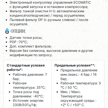
Электронный контроллер управления ECOMATIC
с функцией запуска и остановки компрессора;
Фильтр тонкой очистки H (с автоматическим
конденсатоотводчиком) / перед осушителем;
Пылевой фильтр DP (с ручным сливом) / после
осушителя.
ОПЦИИ:
Датчик точки росы;
PDP -70°C;
Доп. комплект фильтров;
Версия без силикона, высокое давление и другие
модификации по запросу.
Стандартные условия
Предельные условия**:
работы*:
Предельное давление
Рабочее давление: 7
мин./макс.: 4 бар / 16
бар;
бар;
Рабочая
Рабочая температура: 5
температура: 35°C;
°C / 50 °C;
Точка росы под
Мин. / Макс.
давлением: -40°C;
Температура
Источник энергии:
окружающей среды :
230В/50Гц/1ф;
+2° С / +50° C.