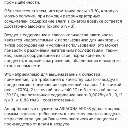
промышленности.
Объясняется это тем, что при точке росы +3 °C, которую
можно получить при помощи рефрижераторных
осушителей, содержание влаги в сжатом воздухе остается
достаточно высоким (около 6 г/м3).
Воздух с содержанием такого количества влаги часто
является недопустимым к использованию для некоторых
типов оборудования и условий использования, это может
привести к различным негативным последствиям, таким
как, вывод оборудования из стоя, порча конечного
продукта, коррозия, загрязнение, обледенение и выход из
строя пневмосети.
Это неприемлемо для вышеназванных областей
применения, где требования к качеству сжатого воздуха
предполагают применение осушителей классов 1 (с точкой
росы -70°C), 2 (с точкой росы -40 °C) и 3 (с точкой росы
-20 °C), где остаточное содержание влаги 0,0028г/м3 , 0,12
г/м3 и 0,88 г/м3 - соответственно.
Адсорбционные осушители ARIACOM APD-S удовлетворяют
самым строгим требованиям к качеству сжатого воздуха,
эффективно защищая Ваши технологические процессы и
производство от влаги в воздухе.