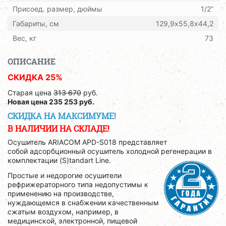
Присоед. размер, дюймы
1/2”
Габариты, см
129,9х55,8х44,2
Вес, кг
73
ОПИСАНИЕ
СКИДКА 25%
Старая цена
313 670
руб.
Новая цена
235 253
руб.
СКИДКА НА МАКСИМУМЕ!
В НАЛИЧИИ НА СКЛАДЕ!
Осушитель ARIACOM APD-S018 представляет
собой адсорбционный осушитель холодной регенерации в
комплектации (S)tandart Line.
Простые и недорогие осушители
рефрижераторного типа недопустимы к
применению на производстве,
нуждающемся в снабжении качественным
сжатым воздухом, например, в
медицинской, электронной, пищевой