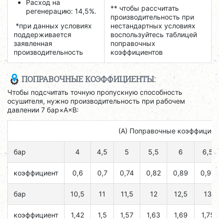
Расход на
** чтобы рассчитать
регенерацию: 14,5%.
производительность при
*при данных условиях
нестандартных условиях
поддерживается
воспользуйтесь таблицей
заявленная
поправочных
производительность
коэффициентов
ПОПРАВОЧНЫЕ КОЭФФИЦИЕНТЫ:
Чтобы подсчитать точную пропускную способность
осушителя, нужно производительность при рабочем
давлении 7 бар×A×B:
(А) Поправочные коэффициен
бар
4
4,5
5
5,5
6
6,5
коэффициент
0,6
0,7
0,74
0,82
0,89
0,97
бар
10,5
11
11,5
12
12,5
13
коэффициент
1,42
1,5
1,57
1,63
1,69
1,75