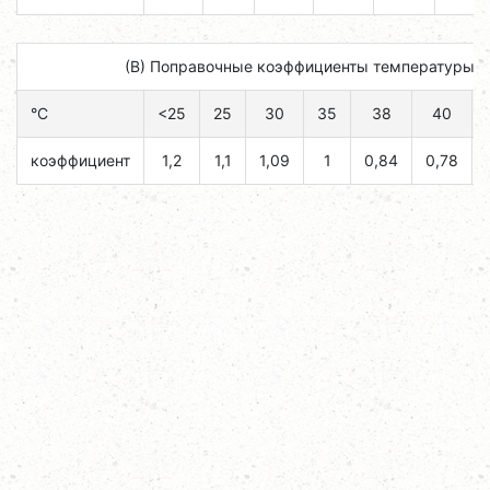
(B) Поправочные коэффициенты температуры н
°C
<25
25
30
35
38
40
коэффициент
1,2
1,1
1,09
1
0,84
0,78