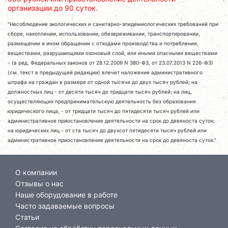
организации до 90 суток.
"Несоблюдение экологических и санитарно-эпидемиологических требований при
сборе, накоплении, использовании, обезвреживании, транспортировании,
размещении и ином обращении с отходами производства и потребления,
веществами, разрушающими озоновый слой, или иными опасными веществами
- (в ред. Федеральных законов от 28.12.2009 N 380-ФЗ, от 23.07.2013 N 226-ФЗ)
(см. текст в предыдущей редакции) влечет наложение административного
штрафа на граждан в размере от одной тысячи до двух тысяч рублей; на
должностных лиц - от десяти тысяч до тридцати тысяч рублей; на лиц,
осуществляющих предпринимательскую деятельность без образования
юридического лица, - от тридцати тысяч до пятидесяти тысяч рублей или
административное приостановление деятельности на срок до девяноста суток;
на юридических лиц - от ста тысяч до двухсот пятидесяти тысяч рублей или
административное приостановление деятельности на срок до девяноста суток."
О компании
Отзывы о нас
Наше оборудование в работе
Часто задаваемые вопросы
Статьи