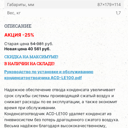
Габариты, мм
87x179x114
Вес, кг
1,7
ОПИСАНИЕ
АКЦИЯ -25%
Старая цена
54 081
руб.
Новая цена 40 561 руб.
СКИДКА НА МАКСИМУМЕ!
В НАЛИЧИИ НА СКЛАДЕ!
Руководство по установке и обслуживанию
конденсатоотводчика ACD-LE100.pdf
Надежное обеспечение отвода конденсата увеличивает
срок службы системы производящей сжатый воздух и
снижает расходы по ее эксплуатации, а также экономит
время при обслуживании.
Конденсатоотводчик ACD-LE100 удаляет конденсат из
пневмосистем без потерь драгоценного сжатого воздуха.
Весьма надёжен благодаря высококачественному,