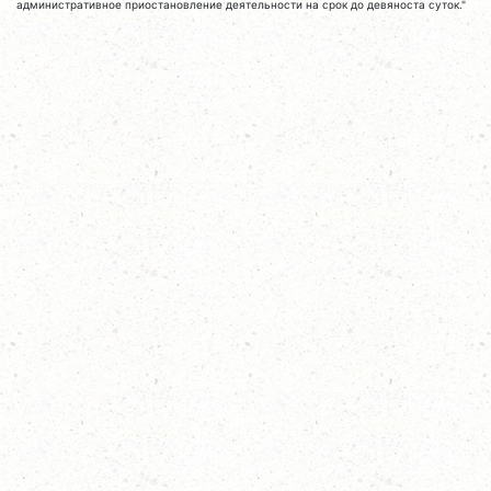
административное приостановление деятельности на срок до девяноста суток."