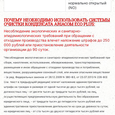
нормально открытый
(NO)
ПОЧЕМУ НЕОБХОДИМО ИСПОЛЬЗОВАТЬ
СИСТЕМЫ
ОЧИСТКИ КОНДЕНСАТА ARIACOM ECO PLUS:
Несоблюдение экологических и санитарно-
эпидемиологических требований при обращении с
отходами производства влечет наложение штрафов до 250
000 рублей или приостановление деятельности
организации до 90 суток.
"Несоблюдение экологических и санитарно-эпидемиологических требований при
сборе, накоплении, использовании, обезвреживании, транспортировании,
размещении и ином обращении с отходами производства и потребления,
веществами, разрушающими озоновый слой, или иными опасными веществами
- (в ред. Федеральных законов от 28.12.2009 N 380-ФЗ, от 23.07.2013 N 226-ФЗ)
(см. текст в предыдущей редакции) влечет наложение административного
штрафа на граждан в размере от одной тысячи до двух тысяч рублей; на
должностных лиц - от десяти тысяч до тридцати тысяч рублей; на лиц,
осуществляющих предпринимательскую деятельность без образования
юридического лица, - от тридцати тысяч до пятидесяти тысяч рублей или
административное приостановление деятельности на срок до девяноста суток;
на юридических лиц - от ста тысяч до двухсот пятидесяти тысяч рублей или