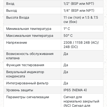
Вход
1/2" (BSP или NPT)
Выход
1/4" (BSP или NPT)
Высота Входа
11 см (топ) и 1.5 & 7.5
см (бок)
Минимальная температура
1° C
Максимальная температура
50° C
Напряжение
230В / 115В 24В (AC)/
24В (DC)
Возможность обслуживания
Да
клапана
Функция тестирования
Да
Визуальный индикатор
Да
конденсата
Интегрированный фильтр
Да
Уровень защиты
IP65 (NEMA 4)
Параметры сигнализации
Сигнал для
нормально закрытый
(NC) Сигнал для