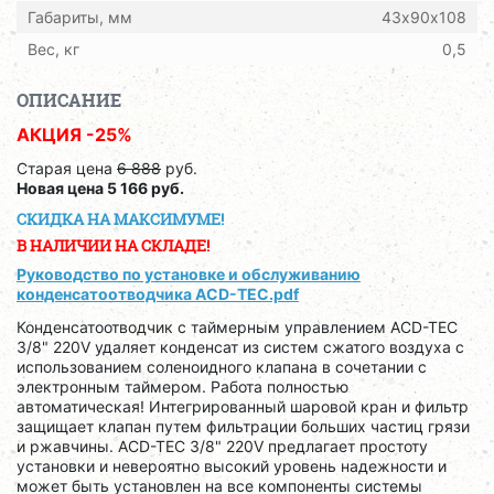
Габариты, мм
43х90х108
Вес, кг
0,5
ОПИСАНИЕ
АКЦИЯ -25%
Старая цена
6 888
руб.
Новая цена 5 166 руб.
СКИДКА НА МАКСИМУМЕ!
В НАЛИЧИИ НА СКЛАДЕ!
Руководство по установке и обслуживанию
конденсатоотводчика ACD-TEC.pdf
Конденсатоотводчик с таймерным управлением ACD-TEC
3/8" 220V удаляет конденсат из систем сжатого воздуха с
использованием соленоидного клапана в сочетании с
электронным таймером. Работа полностью
автоматическая! Интегрированный шаровой кран и фильтр
защищает клапан путем фильтрации больших частиц грязи
и ржавчины. ACD-TEC 3/8" 220V предлагает простоту
установки и невероятно высокий уровень надежности и
может быть установлен на все компоненты системы