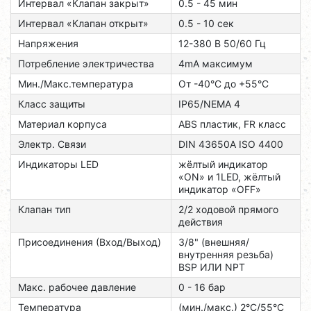
Интервал «Клапан закрыт»
0.5 - 45 мин
Интервал «Клапан открыт»
0.5 - 10 сек
Напряжения
12-380 В 50/60 Гц
Потребление электричества
4mA максимум
Мин./Макс.температура
От -40°C до +55°C
Класс защиты
IP65/NEMA 4
Материал корпуса
ABS пластик, FR класс
Электр. Связи
DIN 43650A ISO 4400
Индикаторы LED
жёлтый индикатор
«ON» и 1LED, жёлтый
индикатор «OFF»
Клапан тип
2/2 ходовой прямого
действия
Присоединения (Вход/Выход)
3/8" (внешняя/
внутренняя резьба)
BSP ИЛИ NPT
Макс. рабочее давление
0 - 16 бар
Температура
(мин./макс.) 2°C/55°C