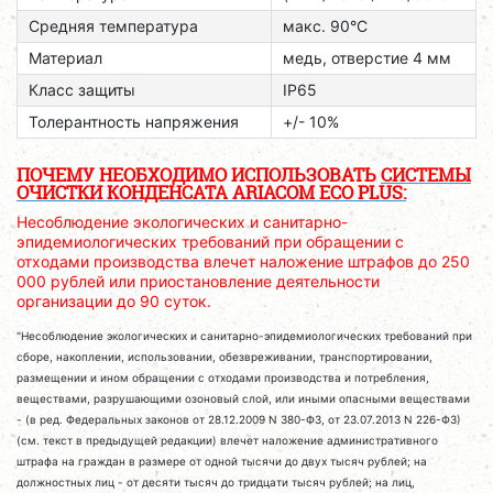
Средняя температура
макс. 90°C
Материал
медь, отверстие 4 мм
Класс защиты
IP65
Толерантность напряжения
+/- 10%
ПОЧЕМУ НЕОБХОДИМО ИСПОЛЬЗОВАТЬ
СИСТЕМЫ
ОЧИСТКИ КОНДЕНСАТА ARIACOM ECO PLUS:
Несоблюдение экологических и санитарно-
эпидемиологических требований при обращении с
отходами производства влечет наложение штрафов до 250
000 рублей или приостановление деятельности
организации до 90 суток.
"Несоблюдение экологических и санитарно-эпидемиологических требований при
сборе, накоплении, использовании, обезвреживании, транспортировании,
размещении и ином обращении с отходами производства и потребления,
веществами, разрушающими озоновый слой, или иными опасными веществами
- (в ред. Федеральных законов от 28.12.2009 N 380-ФЗ, от 23.07.2013 N 226-ФЗ)
(см. текст в предыдущей редакции) влечет наложение административного
штрафа на граждан в размере от одной тысячи до двух тысяч рублей; на
должностных лиц - от десяти тысяч до тридцати тысяч рублей; на лиц,