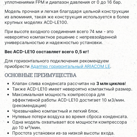
уплотнениями FPM и диапазон давления от 0 до 16 бар.
Модель прочная и легкая благодаря цельной конструкции
из алюминия, такая же конструкция используется в более
крупных моделях ACD-LE100.
При высоте входного соединения всего 74 мм - это
невероятно компактное решение с непревзойденной
универсальностью и надежностью установки.
Вес ACD-LE10 составляет всего 0,5 кг!
Для горизонтального подключения рекомендуем
приобрести
Адаптер горизонтальный ARIACOM LE
.
ОСНОВНЫЕ ПРЕИМУЩЕСТВА
Клапан слива конденсата рассчитан на
3 млн циклов
!
Также ACD-LE10 имеет невероятно компактный размер.
Максимальная мощность компрессора для
эффективной работы ACD-LE10 достигает 10 м3/мин.
(рекомендация)
Чрезвычайно компактный и легкий блок.
Нулевые потери воздуха во время сброса конденсата.
Одна модель охватывает все мощности компрессора
до 10 м³/мин.
Простота установки из-за низкой высоты входа.