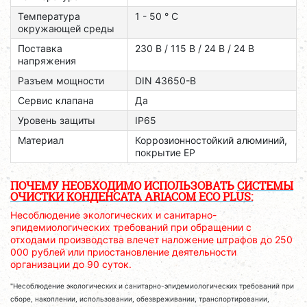
Температура
1 - 50 ° C
окружающей среды
Поставка
230 В / 115 В / 24 В / 24 В
напряжения
Разъем мощности
DIN 43650-B
Сервис клапана
Да
Уровень защиты
IP65
Материал
Коррозионностойкий алюминий,
покрытие EP
ПОЧЕМУ НЕОБХОДИМО ИСПОЛЬЗОВАТЬ
СИСТЕМЫ
ОЧИСТКИ КОНДЕНСАТА ARIACOM ECO PLUS:
Несоблюдение экологических и санитарно-
эпидемиологических требований при обращении с
отходами производства влечет наложение штрафов до 250
000 рублей или приостановление деятельности
организации до 90 суток.
"Несоблюдение экологических и санитарно-эпидемиологических требований при
сборе, накоплении, использовании, обезвреживании, транспортировании,