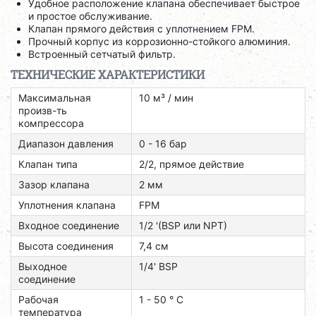
Удобное расположение клапана обеспечивает быстрое
и простое обслуживание.
Клапан прямого действия с уплотнением FPM.
Прочный корпус из коррозионно-стойкого алюминия.
Встроенный сетчатый фильтр.
ТЕХНИЧЕСКИЕ ХАРАКТЕРИСТИКИ
Максимальная
10 м³ / мин
произв-ть
компрессора
Диапазон давления
0 - 16 бар
Клапан типа
2/2, прямое действие
Зазор клапана
2 мм
Уплотнения клапана
FPM
Входное соединение
1/2 '(BSP или NPT)
Высота соединения
7,4 см
Выходное
1/4' BSP
соединение
Рабочая
1 - 50 ° C
температура