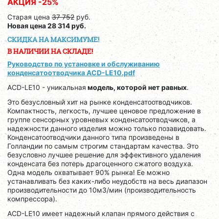
АКЦИЯ -25%
Старая цена
37 752
руб.
Новая цена 28 314 руб.
СКИДКА НА МАКСИМУМЕ!
В НАЛИЧИИ НА СКЛАДЕ!
Руководство по установке и обслуживанию
конденсатоотводчика ACD-LE10.pdf
ACD-LE10 - уникальная
модель, которой нет равных
.
Это безусловный хит на рынке конденсатоотводчиков.
Компактность, легкость, лучшее ценовое предложение в
группе сенсорных уровневых конденсатоотводчиков, а
надежности данного изделия можно только позавидовать.
Конденсатоотводчики данного типа произведены в
Голландии по самым строгим стандартам качества. Это
безусловно лучшее решение для эффективного удаления
конденсата без потерь драгоценного сжатого воздуха.
Одна модель охватывает 90% рынка! Ее можно
устанавливать без каких-либо неудобств на весь диапазон
производительности до 10м3/мин (производительность
компрессора).
ACD-LE10 имеет надежный клапан прямого действия с