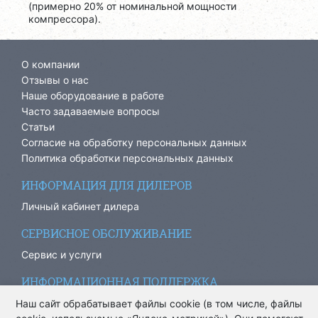
(примерно 20% от номинальной мощности
компрессора).
О компании
Отзывы о нас
Наше оборудование в работе
Часто задаваемые вопросы
Статьи
Согласие на обработку персональных данных
Политика обработки персональных данных
ИНФОРМАЦИЯ ДЛЯ ДИЛЕРОВ
Личный кабинет дилера
СЕРВИСНОЕ ОБСЛУЖИВАНИЕ
Сервис и услуги
ИНФОРМАЦИОННАЯ ПОДДЕРЖКА
info@ariacom.ru
Наш сайт обрабатывает файлы cookie (в том числе, файлы