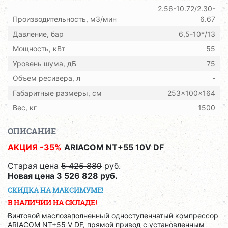
2.56-10.72/2.30-
Производительность, м3/мин
6.67
Давление, бар
6,5-10*/13
Мощность, кВт
55
Уровень шума, дБ
75
Объем ресивера, л
-
Габаритные размеры, см
253x100x164
Вес, кг
1500
ОПИСАНИЕ
АКЦИЯ -35%
ARIACOM NT+55 10V DF
Старая цена
5 425 889
руб.
Новая цена 3 526 828 руб.
СКИДКА НА МАКСИМУМЕ!
В НАЛИЧИИ НА СКЛАДЕ!
Винтовой маслозаполненный одноступенчатый компрессор
ARIACOM NT+55 V DF, прямой привод с установленным