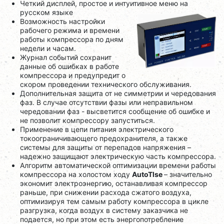
Четкий дисплей, простое и интуитивное меню на
русском языке
Возможность настройки
рабочего режима и времени
работы компрессора по дням
недели и часам.
Журнал событий сохранит
данные об ошибках в работе
компрессора и предупредит о
скором проведении технического обслуживания.
Дополнительная защита от не симметрии и чередования
фаз. В случае отсутствии фазы или неправильном
чередовании фаз - высветится сообщение об ошибке и
не позволит компрессору запуститься.
Применение в цепи питания электрического
токоограничивающего предохранителя, а также
системы для защиты от перепадов напряжения –
надежно защищают электрическую часть компрессора.
Алгоритм автоматической оптимизации времени работы
компрессора на холостом ходу
AutoTlse
– значительно
экономит электроэнергию, останавливая компрессор
раньше, при снижении расхода сжатого воздуха,
оптимизируя тем самым работу компрессора в цикле
разгрузка, когда воздух в систему заказчика не
подается, но при этом есть энергопотребление