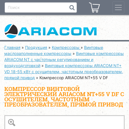
Главная
»
Продукция
»
Компрессоры
»
Винтовые
маслозаполненные компрессоры
»
Винтовые компрессоры
ARIACOM NT с частотным регулированием и
воздуходготовкой
»
Винтовые компрессоры ARIACOM NT+
VD 18-55 кВт с осушителем, частотным преобразователем,
прямой привод
»
Компрессор ARIACOM NT+55 V DF
КОМПРЕССОР ВИНТОВОЙ
ЭЛЕКТРИЧЕСКИЙ ARIACOM NT+55 V DF С
ОСУШИТЕЛЕМ, ЧАСТОТНЫМ
ПРЕОБРАЗОВАТЕЛЕМ, ПРЯМОЙ ПРИВОД