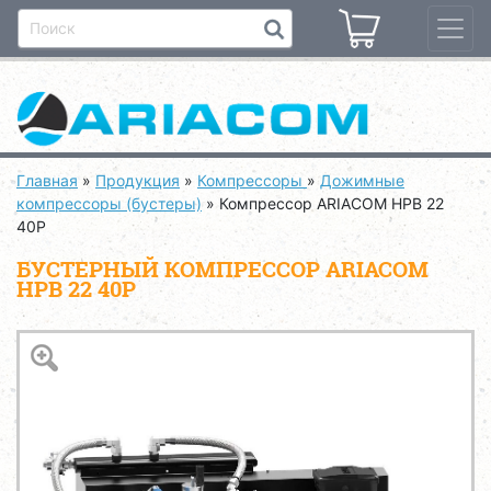
Главная
»
Продукция
»
Компрессоры
»
Дожимные
компрессоры (бустеры)
»
Компрессор ARIACOM HPB 22
40P
БУСТЕРНЫЙ КОМПРЕССОР ARIACOM
HPB 22 40P