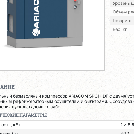
Уровень ш
Объем рес
Габаритн
Вес, кг
САНИЕ
льный безмасляный компрессор ARIACOM SPC11 DF с двумя уста
енным рефрижераторным осушителем и фильтрами. Оборудовани
дения пусконаладочных работ.
ИЧЕСКИЕ ПАРАМЕТРЫ
ость, кВт
2 x 5,
ение, бар
8/10