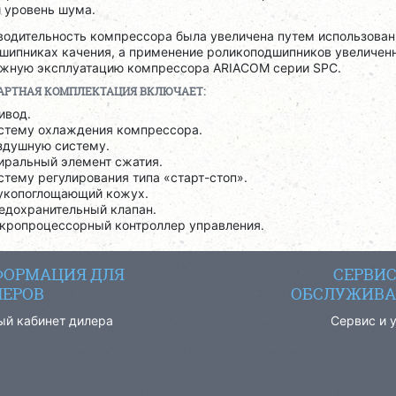
й уровень шума.
одительность компрессора была увеличена путем использовани
дшипниках качения, а применение роликоподшипников увеличен
ежную эксплуатацию компрессора ARIACOM серии SPC.
АРТНАЯ КОМПЛЕКТАЦИЯ ВКЛЮЧАЕТ:
ивод.
стему охлаждения компрессора.
здушную систему.
иральный элемент сжатия.
стему регулирования типа «старт-стоп».
укопоглощающий кожух.
едохранительный клапан.
кропроцессорный контроллер управления.
ОРМАЦИЯ ДЛЯ
СЕРВИ
ЕРОВ
ОБСЛУЖИВА
ый кабинет дилера
Сервис и 