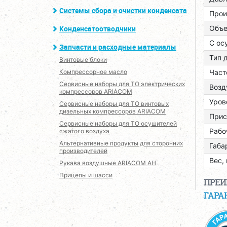
Системы сбора и очистки конденсата
Прои
Объе
Конденсатоотводчики
С ос
Запчасти и расходные материалы
Тип 
Винтовые блоки
Част
Компрессорное масло
Сервисные наборы для ТО электрических
Возд
компрессоров ARIACOM
Уров
Сервисные наборы для ТО винтовых
дизельных компрессоров ARIACOM
Прис
Сервисные наборы для ТО осушителей
Рабо
сжатого воздуха
Альтернативные продукты для сторонних
Габа
производителей
Вес, 
Рукава воздушные ARIACOM AH
Прицепы и шасси
ПРЕ
ГАРА