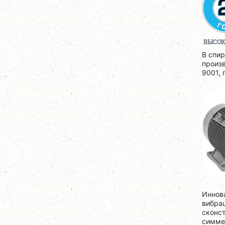
ВЫСОК
В спи
произ
9001, 
Иннов
вибрац
сконст
симме