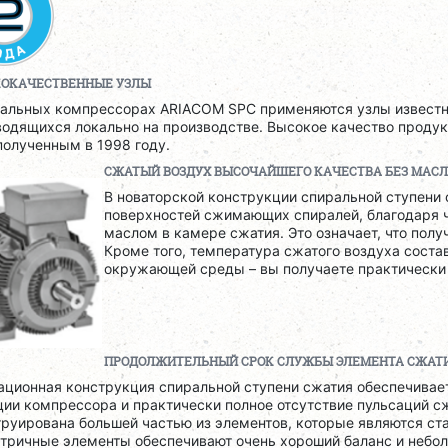
ОКАЧЕСТВЕННЫЕ УЗЛЫ
ральных компрессорах ARIACOM SPC применяются узлы известн
водящихся локально на производстве. Высокое качество проду
полученным в 1998 году.
СЖАТЫЙ ВОЗДУХ ВЫСОЧАЙШЕГО КАЧЕСТВА БЕЗ МАС
В новаторской конструкции спиральной ступени 
поверхностей сжимающих спиралей, благодаря 
маслом в камере сжатия. Это означает, что пол
Кроме того, температура сжатого воздуха соста
окружающей среды – вы получаете практически
ПРОДОЛЖИТЕЛЬНЫЙ СРОК СЛУЖБЫ ЭЛЕМЕНТА СЖАТ
ационная конструкция спиральной ступени сжатия обеспечива
ии компрессора и практически полное отсутствие пульсаций с
руирована большей частью из элементов, которые являются ст
тричные элементы обеспечивают очень хороший баланс и небол