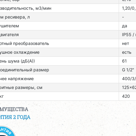
зводительность, м3/мин
1,20/0
м ресивера, л
-
ушителем
да
двигателя
ІР55 /
отный преобразователь
нет
ушное охлаждение
есть
ень шума (дБ(А))
61
оединительный размер
G 1/2"
чее напряжение
400/3
ритные размеры, см
125x6
кг
420
ИМУЩЕСТВА
НТИЯ 2 ГОДА