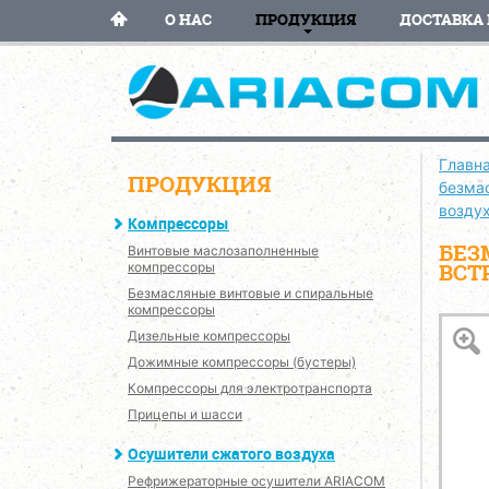
О НАС
ПРОДУКЦИЯ
ДОСТАВКА 
Главн
ПРОДУКЦИЯ
безма
возду
Компрессоры
БЕЗ
Винтовые маслозаполненные
ВСТ
компрессоры
Безмасляные винтовые и спиральные
компрессоры
Дизельные компрессоры
Дожимные компрессоры (бустеры)
Компрессоры для электротранспорта
Прицепы и шасси
Осушители сжатого воздуха
Рефрижераторные осушители ARIACOM