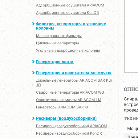
Адсорбционные осушители ARIACOM
Адсорбционные осушители KonDR
Фильтры, сепараторы и угольные
колонны
Магистральные фильтры
Циклонные сепараторы
Угольные адсорбционные колонны
Генераторы азота
Генераторы и осветительные мачты
Дизельные генераторы ARIACOM SAR KU/
JD
ОПИ
Сварочные генераторы ARIACOM WG
Спира
Осветительные мачты ARIACOM LM
встро
Генераторы ARIACOM SAR KI
прове
Ресиверы (воздухосборники)
ТЕХН
Ресиверы (воздухосборники) ARIACOM
Мощн
Ресиверы (воздухосборники) KonDR
Давл