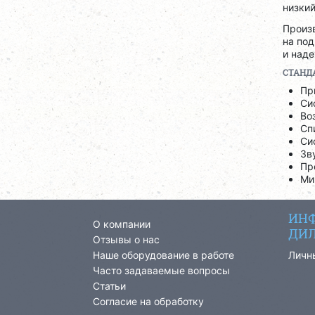
низки
Произв
на по
и над
СТАНД
Пр
Си
Во
Сп
Си
Зв
Пр
Ми
ИНФ
О компании
ДИЛ
Отзывы о нас
Наше оборудование в работе
Личн
Часто задаваемые вопросы
Статьи
Согласие на обработку