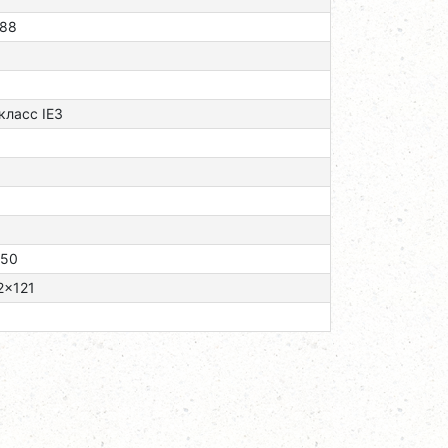
,88
 класс ІЕЗ
/50
2x121