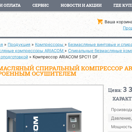
И ОПЛАТА
СЕРВИС
НОВОСТИ И АКЦИИ
ГДЕ КУП
Ваша корзина
Про
ая
»
Продукция
»
Компрессоры
»
Безмасляные винтовые и спи
сляные компрессоры ARIACOM
»
Спиральные безмасляные комп
хоподготовкой
»
Компрессор ARIACOM SPC11 DF
МАСЛЯНЫЙ СПИРАЛЬНЫЙ КОМПРЕССОР ARIA
РОЕННЫМ ОСУШИТЕЛЕМ
3 
Цена:
ХАРАК
Производи
Давление,
Мощность,