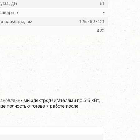
ума, дБ
61
ивера, л
-
ые размеры, см
125x62x121
420
новленными электродвигателями по 5,5 кВт,
е полностью готово к работе после
5