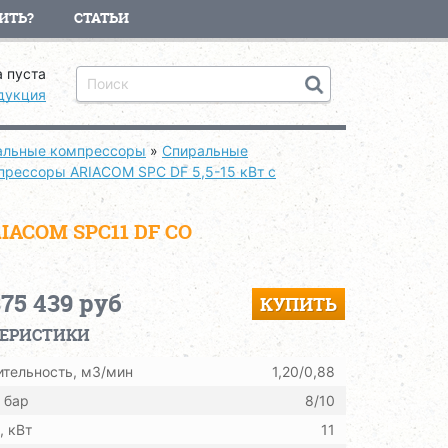
ИТЬ?
СТАТЬИ
 пуста
дукция
ральные компрессоры
»
Спиральные
рессоры ARIACOM SPC DF 5,5-15 кВт с
COM SPC11 DF СО
375 439 руб
КУПИТЬ
ТЕРИСТИКИ
тельность, м3/мин
1,20/0,88
 бар
8/10
 кВт
11