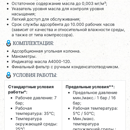
Остаточное содержание масла до 0,003 мг/м³;
Указатель уровня масла для контроля уровня
насыщения;
Легкий доступ для обслуживания;
Срок службы адсорбента до 10.000 рабочих часов
(зависит от качества и относительной влажности среды,
а также от типа компрессора).
КОМПЛЕКТАЦИЯ:
Адсорбционная угольная колонна.
Манометры.
Индикатор масла А4000-120.
Финальный фильтр с ручным конденсатоотводчиком.
УСЛОВИЯ РАБОТЫ:
Стандартные условия
Предельные условия**:
работы*:
Предельное давление
Рабочее давление: 7
мин./макс.: 1 бар / 16
бар;
бар;
Рабочая
Рабочая температура:
температура: 35°C;
5°C / 50°C;
Температура
Мин./макс.
окружающей среды:
температура
25°C.
окружающей среды :