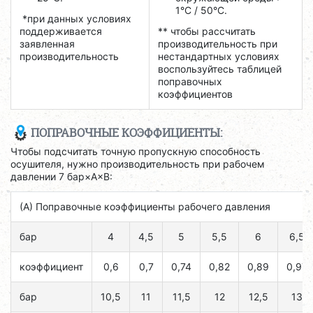
1°С / 50°C.
*при данных условиях
поддерживается
** чтобы рассчитать
заявленная
производительность при
производительность
нестандартных условиях
воспользуйтесь таблицей
поправочных
коэффициентов
ПОПРАВОЧНЫЕ КОЭФФИЦИЕНТЫ:
Чтобы подсчитать точную пропускную способность
осушителя, нужно производительность при рабочем
давлении 7 бар×A×B:
(А) Поправочные коэффициенты рабочего давления
бар
4
4,5
5
5,5
6
6,5
коэффициент
0,6
0,7
0,74
0,82
0,89
0,97
бар
10,5
11
11,5
12
12,5
13