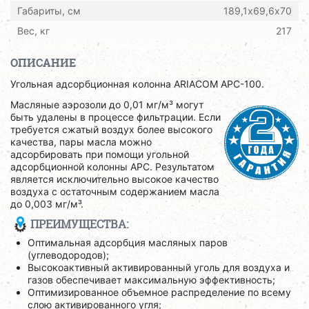
Габариты, см
189,1х69,6х70
Вес, кг
217
ОПИСАНИЕ
Угольная адсорбционная колонна ARIACOM APС-100.
Масляные аэрозоли до 0,01 мг/м³ могут
быть удалены в процессе фильтрации. Если
требуется сжатый воздух более высокого
качества, пары масла можно
адсорбировать при помощи угольной
адсорбционной колонны APC. Результатом
является исключительно высокое качество
воздуха с остаточным содержанием масла
до 0,003 мг/м³.
ПРЕИМУЩЕСТВА:
Оптимальная адсорбция масляных паров
(углеводородов);
Высокоактивный активированный уголь для воздуха и
газов обеспечивает максимальную эффективность;
Оптимизированное объемное распределение по всему
слою активированного угля;