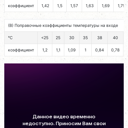
коэффициент
1,42
1,5
1,57
1,63
1,69
1,75
(B) Поправочные коэффициенты температуры на входе
°C
<25
25
30
35
38
40
коэффициент
1,2
1,1
1,09
1
0,84
0,78