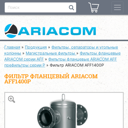
Главная
»
Продукция
»
Фильтры, сепараторы и угольные
колонны
»
Магистральные фильтры
»
Фильтры фланцевые
ARIACOM серии AFF
»
Фильтры фланцевые ARIACOM AFF
префильтры серии P
»
Фильтр ARIACOM AFF1400P
ФИЛЬТР ФЛАНЦЕВЫЙ ARIACOM
AFF1400P