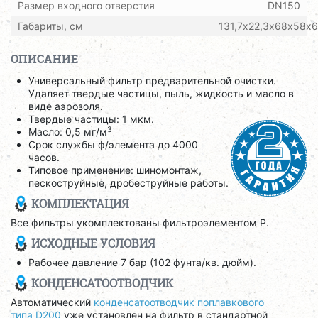
Размер входного отверстия
DN150
Габариты, см
131,7х22,3х68х58х6
ОПИСАНИЕ
Универсальный фильтр предварительной очистки.
Удаляет твердые частицы, пыль, жидкость и масло в
виде аэрозоля.
Твердые частицы: 1 мкм.
3
Масло: 0,5 мг/м
Срок службы ф/элемента до 4000
часов.
Типовое применение: шиномонтаж,
пескоструйные, дробеструйные работы.
КОМПЛЕКТАЦИЯ
Все фильтры укомплектованы фильтроэлементом P.
ИСХОДНЫЕ УСЛОВИЯ
Рабочее давление 7 бар (102 фунта/кв. дюйм).
КОНДЕНСАТООТВОДЧИК
Автоматический
конденсатоотводчик поплавкового
типа D200
уже установлен на фильтр в стандартной