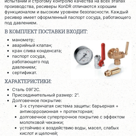
испытаний и строгому контролю качества на всех этапах
производства, ресиверы KonDR отличаются хорошим
функционалом и высоким уровнем безопасности. Каждый
ресивер имеет оформленный паспорт сосуда, работающего
под давлением.
В КОМПЛЕКТ ПОСТАВКИ ВХОДИТ:
манометр;
аварийный клапан;
кран слива конденсата;
паспорт сосуда,
работающего под
давлением;
сертификат.
ХАРАКТЕРИСТИКИ:
Сталь 09Г2С.
Присоединительный размер: 2''.
Долговечное покрытие:
3-х ступенчатая система защиты: барьерная +
антикоррозионная + протекторная;
долговечное суперпрочное покрытие с эффектом
молотковой чеканки;
устойчиво к воздействию воды, масел, слабых
кислот и щелочей;