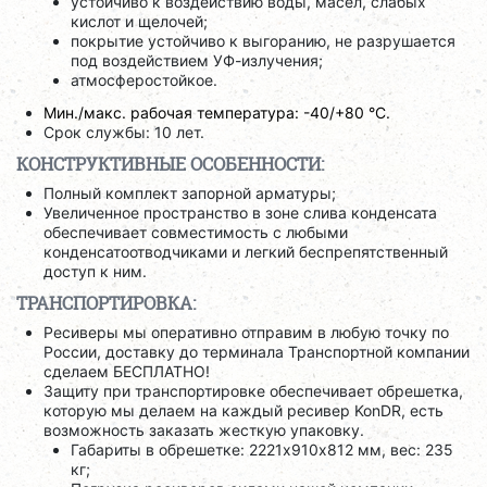
устойчиво к воздействию воды, масел, слабых
кислот и щелочей;
покрытие устойчиво к выгоранию, не разрушается
под воздействием УФ-излучения;
атмосферостойкое.
Мин./макс. рабочая температура: -40/+80 °C.
Срок службы: 10 лет.
КОНСТРУКТИВНЫЕ ОСОБЕННОСТИ:
Полный комплект запорной арматуры;
Увеличенное пространство в зоне слива конденсата
обеспечивает совместимость с любыми
конденсатоотводчиками и легкий беспрепятственный
доступ к ним.
ТРАНСПОРТИРОВКА:
Ресиверы мы оперативно отправим в любую точку по
России, доставку до терминала Транспортной компании
сделаем БЕСПЛАТНО!
Защиту при транспортировке обеспечивает обрешетка,
которую мы делаем на каждый ресивер KonDR, есть
возможность заказать жесткую упаковку.
Габариты в обрешетке: 2221х910х812 мм, вес: 235
кг;