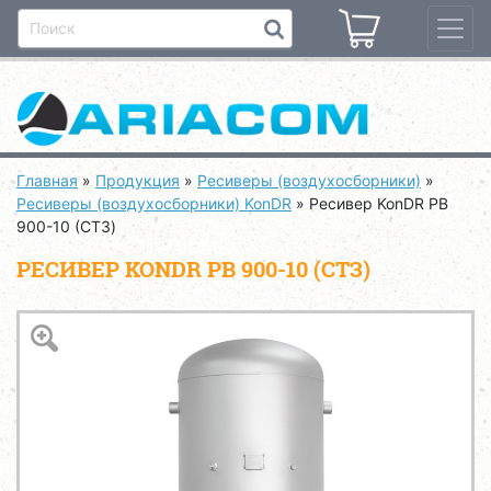
Главная
»
Продукция
»
Ресиверы (воздухосборники)
»
Ресиверы (воздухосборники) KonDR
»
Ресивер KonDR РB
900-10 (СТЗ)
РЕСИВЕР KONDR РB 900-10 (СТЗ)