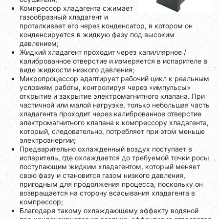
Компрессор хладагента сжимает
газообразный хладагент и
проталкивает его через конденсатор, в котором он
конденсируется в жидкую фазу под высоким
давлением;
Жидкий хладагент проходит через капиллярное /
калиброванное отверстие и измеряется в испарителе в
виде жидкости низкого давления;
Микропроцессор адаптирует рабочий цикл к реальным
условиям работы, контролируя через «импульсы»
открытие и закрытие электромагнитного клапана. При
частичной или малой нагрузке, только небольшая часть
хладагента проходит через калиброванное отверстие
электромагнитного клапана к компрессору хладагента,
который, следовательно, потребляет при этом меньше
электроэнергии;
Предварительно охлажденный воздух поступает в
испаритель, где охлаждается до требуемой точки росы
поступающим жидким хладагентом, который меняет
свою фазу и становится газом низкого давления,
пригодным для продолжения процесса, поскольку он
возвращается на сторону всасывания хладагента в
компрессор;
Благодаря такому охлаждающему эффекту водяной