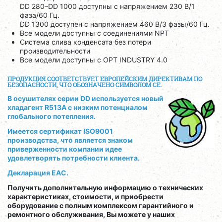
DD 280–DD 1000 доступны с напряжением 230 В/1
фаза/60 Гц.
DD 1300 доступен с напряжением 460 В/3 фазы/60 Гц.
Все модели доступны с соединениями NPT
Система слива конденсата без потери
производительности
Все модели доступны с OPT INDUSTRY 4.0
ПРОДУКЦИЯ СООТВЕТСТВУЕТ ЕВРОПЕЙСКИМ ДИРЕКТИВАМ ПО
БЕЗОПАСНОСТИ, ЧТО ОБОЗНАЧЕНО СИМВОЛОМ CE.
В осушителях серии DD используется новый
хладагент R513A с низким потенциалом
глобального потепления.
Имеется сертификат ISO9001
производства, что является знаком
приверженности компании идее
удовлетворять потребности клиента.
Декларация EAC.
Получить дополнительную информацию о технических
характеристиках, стоимости, и приобрести
оборудование с полным комплексом гарантийного и
ремонтного обслуживания, Вы можете у наших