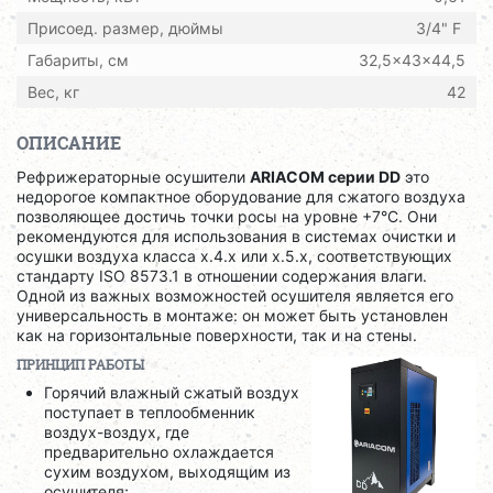
Присоед. размер, дюймы
3/4" F
Габариты, см
32,5x43x44,5
Вес, кг
42
ОПИСАНИЕ
Рефрижераторные осушители
ARIACOM серии DD
это
недорогое компактное оборудование для сжатого воздуха
позволяющее достичь точки росы на уровне +7°С. Они
рекомендуются для использования в системах очистки и
осушки воздуха класса x.4.x или x.5.x, соответствующих
стандарту ISO 8573.1 в отношении содержания влаги.
Одной из важных возможностей осушителя является его
универсальность в монтаже: он может быть установлен
как на горизонтальные поверхности, так и на стены.
ПРИНЦИП РАБОТЫ
Горячий влажный сжатый воздух
поступает в теплообменник
воздух-воздух, где
предварительно охлаждается
сухим воздухом, выходящим из
осушителя;