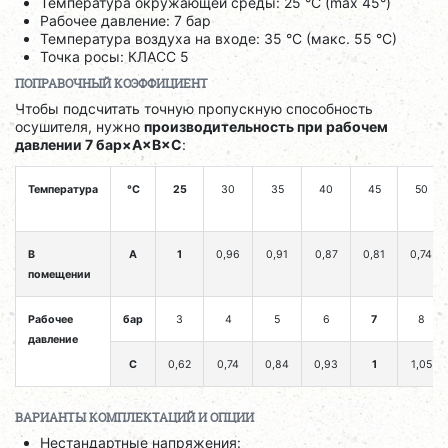
Температура окружающей среды: 25 °C (max 45°)
Рабочее давление: 7 бар
Температура воздуха на входе: 35 °C (макс. 55 °C)
Точка росы: КЛАСС 5
ПОПРАВОЧНЫЙ КОЭФФИЦИЕНТ
Чтобы подсчитать точную пропускную способность
осушителя, нужно
производительность при рабочем
давлении 7 бар×A×B×C
:
Температура
°C
25
30
35
40
45
50
В
A
1
0,96
0,91
0,87
0,81
0,74
помещении
Рабочее
бар
3
4
5
6
7
8
давление
C
0,62
0,74
0,84
0,93
1
1,05
ВАРИАНТЫ КОМПЛЕКТАЦИЙ И ОПЦИИ
Нестандартные напряжения: