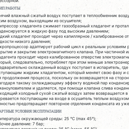
ессорной.
ИП РАБОТЫ
рячий влажный сжатый воздух поступает в теплообменник возд
хим воздухом, выходящим из осушителя;
мпрессор хладагента сжимает газообразный хладагент и проталк
нденсируется в жидкую фазу под высоким давлением;
дкий хладагент проходит через капиллярное / калиброванное от
дкости низкого давления;
кропроцессор адаптирует рабочий цикл к реальным условиям р
крытие и закрытие электромагнитного клапана. При частичной и
адагента проходит через калиброванное отверстие электромагни
торый, следовательно, потребляет при этом меньше электроэнер
едварительно охлажденный воздух поступает в испаритель, где
ступающим жидким хладагентом, который меняет свою фазу и с
я продолжения процесса, поскольку он возвращается на сторон
агодаря такому охлаждающему эффекту водяной пар конденсиру
маноуловителем и удаляется, при помощи клапана слива конден
ходящий холодный сухой сжатый воздух затем возвращается в т
гревается поступающим на входе в осушитель теплым воздухом
лностью предотвращает повторное отделения конденсата из уже
АРТНЫЕ УСЛОВИЯ ЭКСПЛУАТАЦИИ
мпература окружающей среды: 25 °C (max 45°);
бочее давление: 7 бар;
мпература воздуха на входе: 35 °C (макс. 55 °C).