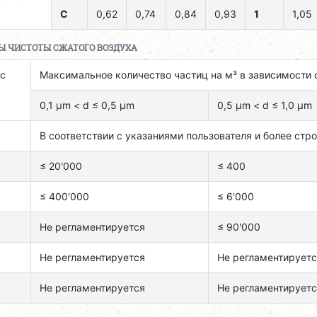
C
0,62
0,74
0,84
0,93
1
1,05
Ы ЧИСТОТЫ СЖАТОГО ВОЗДУХА
с
Максимальное количество частиц на м³ в зависимости 
0,1 μm < d ≤ 0,5 μm
0,5 μm < d ≤ 1,0 μm
В соответствии с указаниями пользователя и более стро
≤ 20'000
≤ 400
≤ 400'000
≤ 6'000
Не регламентируется
≤ 90'000
Не регламентируется
Не регламентирует
Не регламентируется
Не регламентирует