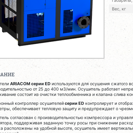
Габариты,
Вес, кг
САНИЕ
тели
ARIACOM серии ED
используются для осушения сжатого в
одительностью от 25 до 400 м3/мин. Осушитель работает непре
ивание состоит из очистки теплообменника и клапана слива ко
ронный контроллер осушителей
серии ED
контролирует и отобр
етры, обеспечивает тепловую защиту и предупреждает о чрезм
тель согласован с производительностью компрессора и управл
ятора, поддерживая заданную точку росы при снижении расход
а расположены на удобной высоте, осушитель имеет вертикаль