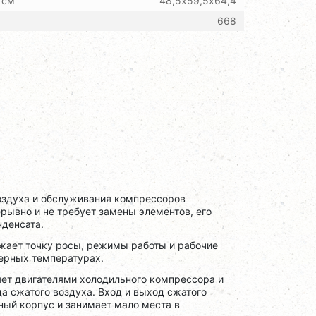
 см
48,5х59,5х64,4
668
оздуха и обслуживания компрессоров
рывно и не требует замены элементов, его
нденсата.
ажает точку росы, режимы работы и рабочие
ерных температурах.
яет двигателями холодильного компрессора и
а сжатого воздуха. Вход и выход сжатого
ный корпус и занимает мало места в