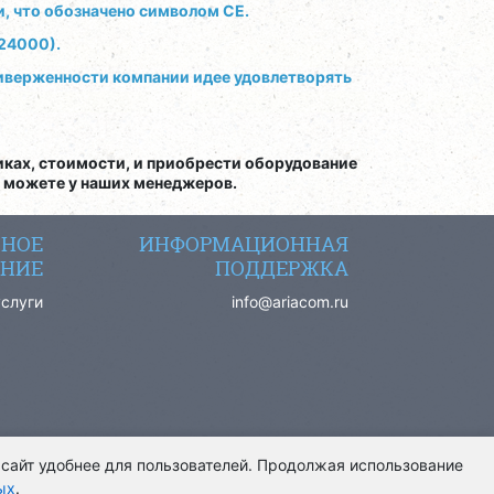
, что обозначено символом CE.
-24000).
риверженности компании идее удовлетворять
ках, стоимости, и приобрести оборудование
 можете у наших менеджеров.
СНОЕ
ИНФОРМАЦИОННАЯ
НИЕ
ПОДДЕРЖКА
услуги
info@ariacom.ru
 сайт удобнее для пользователей. Продолжая использование
ых
.