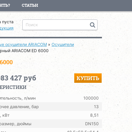
ИТЬ?
СТАТЬИ
 пуста
дукция
ые осушители ARIACOM
»
Осушители
рный ARIACOM ED 6000
6000
083 427 руб
КУПИТЬ
ТЕРИСТИКИ
тельность, л/мин
100000
очее давление, бар
13
 кВт
8,51
 размер, дюймы
DN150