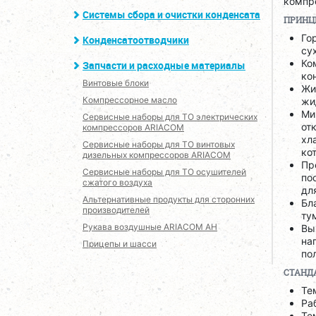
компр
Системы сбора и очистки конденсата
ПРИНЦ
Го
Конденсатоотводчики
су
Ко
Запчасти и расходные материалы
ко
Винтовые блоки
Жи
Компрессорное масло
жи
Ми
Сервисные наборы для ТО электрических
от
компрессоров ARIACOM
хл
Сервисные наборы для ТО винтовых
ко
дизельных компрессоров ARIACOM
Пр
Сервисные наборы для ТО осушителей
по
сжатого воздуха
дл
Альтернативные продукты для сторонних
Бл
производителей
ту
Рукава воздушные ARIACOM AH
Вы
на
Прицепы и шасси
по
СТАНД
Те
Ра
Те