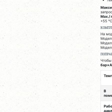
Макси
запрос
Max./
+55 °C
КОМПЛ
На мо
Модел
Модел
Модел
ПОПРА
Чтобы
бар×
Тем
В
пом
Раб
давл