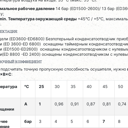
мальное рабочее давление
14 бар (ED1500-2600)/ 13 бар (ED36
у;
 min. Температура окружающей среды
+45°C / +5°C, максимал
.
ЕКТАЦИЯ:
дели (ED3600-ED6800) Безпотерьный конденсатоотводчик приоб
и (ED 3600-ED 6800) оснащены таймерным конденсатоотводчик
и (ED1500-ED2600) оснащены конденсатоотводчиком с нулевым
и(ED 8800 -ED 2400) оснащены конденсатоотводчиком с нулев
ВОЧНЫЙ КОЭФФИЦИЕНТ
 подсчитать точную пропускную способность осушителя, нужно
A×B×C
:
пература
°C
25
30
35
40
45
50
A
1
0,96
0,91
0,87
0,81
0,74
ещении
очее
бар
3
4
5
6
7
8
ение