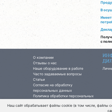
Проду
В осу
Имеет
потре
Декла
Получ
с пол
ИНФ
О компании
ДИЛ
Отзывы о нас
Наше оборудование в работе
Личн
Часто задаваемые вопросы
Статьи
Согласие на обработку
персональных данных
Политика обработки персональных
данных
Наш сайт обрабатывает файлы cookie (в том числе, файлы 
са