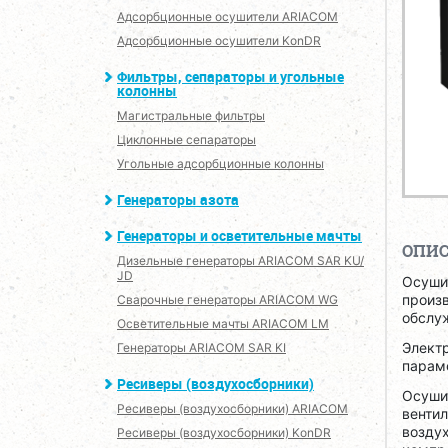
Адсорбционные осушители ARIACOM
Адсорбционные осушители KonDR
Фильтры, сепараторы и угольные
колонны
Магистральные фильтры
Циклонные сепараторы
Угольные адсорбционные колонны
Генераторы азота
Генераторы и осветительные мачты
ОПИ
Дизельные генераторы ARIACOM SAR KU/
JD
Осуши
произв
Сварочные генераторы ARIACOM WG
обслуж
Осветительные мачты ARIACOM LM
Элект
Генераторы ARIACOM SAR KI
парам
Ресиверы (воздухосборники)
Осуши
Ресиверы (воздухосборники) ARIACOM
вентил
воздух
Ресиверы (воздухосборники) KonDR