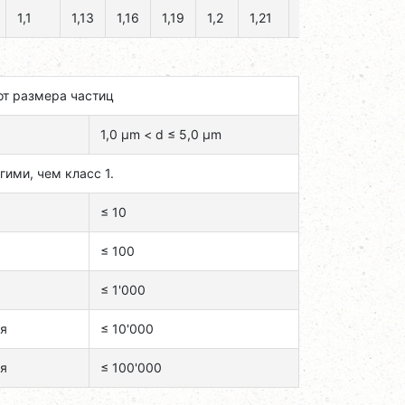
1,1
1,13
1,16
1,19
1,2
1,21
1,22
1,23
от размера частиц
1,0 μm < d ≤ 5,0 μm
гими, чем класс 1.
≤ 10
≤ 100
≤ 1'000
ся
≤ 10'000
ся
≤ 100'000