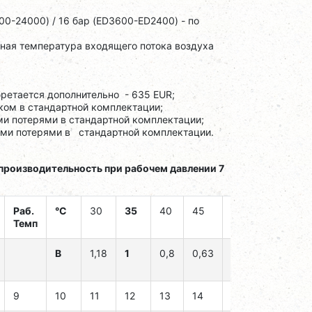
00-24000) / 16 бар (ED3600-ED2400) - по
ьная температура входящего потока воздуха
ретается дополнительно - 635 EUR;
ом в стандартной комплектации;
и потерями в стандартной комплектации;
ыми потерями в стандартной комплектации.
производительность при рабочем давлении 7
Раб.
°C
30
35
40
45
50
55
Темп
B
1,18
1
0,8
0,63
0,51
0,46
9
10
11
12
13
14
15
16