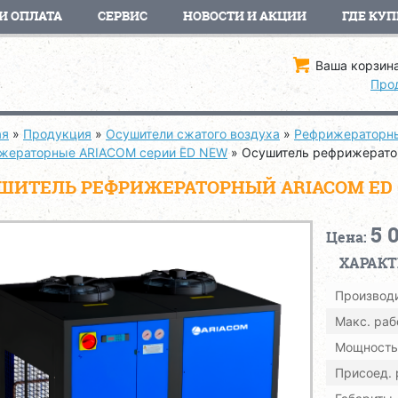
И ОПЛАТА
СЕРВИС
НОВОСТИ И АКЦИИ
ГДЕ КУП
Ваша корзина
Про
ая
»
Продукция
»
Осушители сжатого воздуха
»
Рефрижераторн
жераторные ARIACOM серии ED NEW
»
Осушитель рефрижерато
ШИТЕЛЬ РЕФРИЖЕРАТОРНЫЙ ARIACOM ED 
5 
Цена:
ХАРАК
Производи
Макс. раб
Мощность,
Присоед.