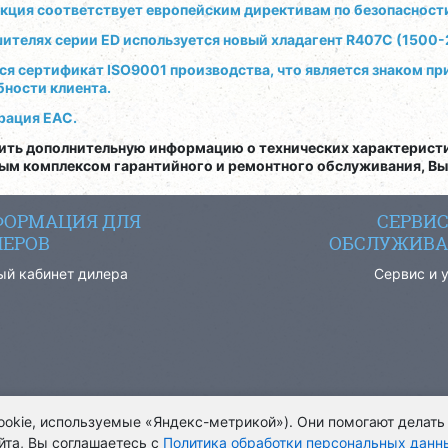
кция соответствует европейским директивам по безопасности
шителях серии ED используется новый хладагент R407C (1500
ся сертификат ISO9001 производства, что является знаком п
бности клиента.
рация EAC.
ить дополнительную информацию о технических характеристи
ным комплексом гарантийного и ремонтного обслуживания, Вы
ОРМАЦИЯ ДЛЯ
СЕРВИ
ЕРОВ
ОБСЛУЖИВА
ый кабинет дилера
Сервис и 
cookie, используемые «Яндекс-метрикой»). Они помогают делать
йта, Вы соглашаетесь с
Политика обработки персональных данн