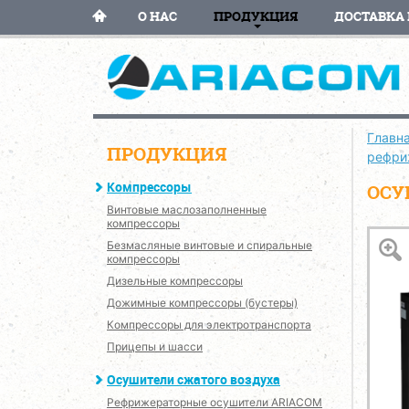
О НАС
ПРОДУКЦИЯ
ДОСТАВКА 
Главн
ПРОДУКЦИЯ
рефри
Компрессоры
ОСУ
Винтовые маслозаполненные
компрессоры
Безмасляные винтовые и спиральные
компрессоры
Дизельные компрессоры
Дожимные компрессоры (бустеры)
Компрессоры для электротранспорта
Прицепы и шасси
Осушители сжатого воздуха
Рефрижераторные осушители ARIACOM