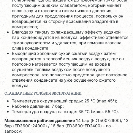
поступающим жидким хладагентом, который меняет
свою фазу и становится газом низкого давления,
пригодным для продолжения процесса, поскольку он
возвращается на сторону всасывания хладагента в
компрессор;
Благодаря такому охлаждающему эффекту водяной
пар конденсируется из воздуха, эффективно отделяется
туманоуловителем и удаляется, при помощи клапана
слива конденсата;
Выходящий холодный сухой сжатый воздух затем
возвращается в теплообменник воздух-воздух, где он
повторно нагревается поступающим на входе в
осушитель теплым воздухом после воздушного
компрессора, что полностью предотвращает повторное
отделения конденсата из уже осушенного сжатого
воздуха.
СТАНДАРТНЫЕ УСЛОВИЯ ЭКСПЛУАТАЦИИ
Температура окружающей среды: 25 °C (max 45°);
Рабочее давление: 7 бар;
Температура воздуха на входе: 35 °C (макс. 55 °C).
Максимальное рабочее давление
14 бар (ED1500-2600)/ 13
бар (ED3600-24000) / 16 бар (ED3600-ED2400) - по
запросу;