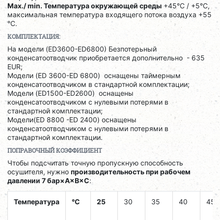
Max./ min. Температура окружающей среды
+45°C / +5°C,
максимальная температура входящего потока воздуха +55
°C.
КОМПЛЕКТАЦИЯ:
На модели (ED3600-ED6800) Безпотерьный
конденсатоотводчик приобретается дополнительно - 635
EUR;
Модели (ED 3600-ED 6800) оснащены таймерным
конденсатоотводчиком в стандартной комплектации;
Модели (ED1500-ED2600) оснащены
конденсатоотводчиком с нулевыми потерями в
стандартной комплектации;
Модели(ED 8800 -ED 2400) оснащены
конденсатоотводчиком с нулевыми потерями в
стандартной комплектации.
ПОПРАВОЧНЫЙ КОЭФФИЦИЕНТ
Чтобы подсчитать точную пропускную способность
осушителя, нужно
производительность при рабочем
давлении 7 бар×A×B×C
:
Температура
°C
25
30
35
40
45