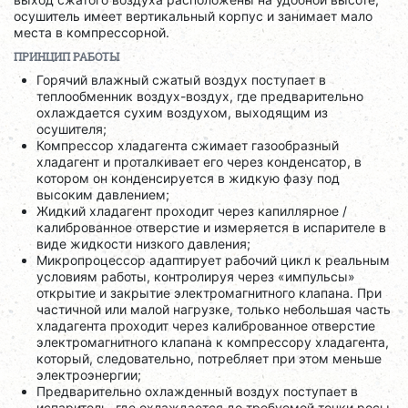
осушитель имеет вертикальный корпус и занимает мало
места в компрессорной.
ПРИНЦИП РАБОТЫ
Горячий влажный сжатый воздух поступает в
теплообменник воздух-воздух, где предварительно
охлаждается сухим воздухом, выходящим из
осушителя;
Компрессор хладагента сжимает газообразный
хладагент и проталкивает его через конденсатор, в
котором он конденсируется в жидкую фазу под
высоким давлением;
Жидкий хладагент проходит через капиллярное /
калиброванное отверстие и измеряется в испарителе в
виде жидкости низкого давления;
Микропроцессор адаптирует рабочий цикл к реальным
условиям работы, контролируя через «импульсы»
открытие и закрытие электромагнитного клапана. При
частичной или малой нагрузке, только небольшая часть
хладагента проходит через калиброванное отверстие
электромагнитного клапана к компрессору хладагента,
который, следовательно, потребляет при этом меньше
электроэнергии;
Предварительно охлажденный воздух поступает в
испаритель, где охлаждается до требуемой точки росы