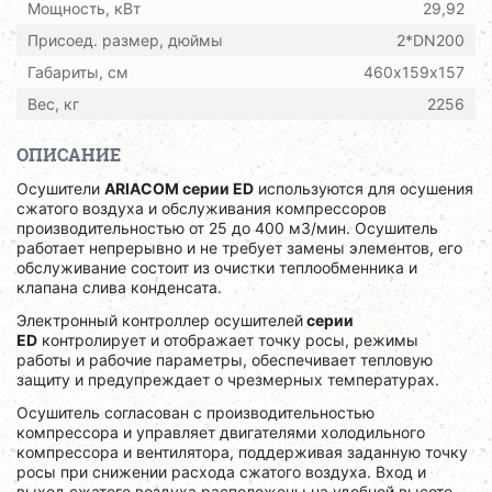
Мощность, кВт
29,92
Присоед. размер, дюймы
2*DN200
Габариты, см
460х159х157
Вес, кг
2256
ОПИСАНИЕ
Осушители
ARIACOM серии ED
используются для осушения
сжатого воздуха и обслуживания компрессоров
производительностью от 25 до 400 м3/мин. Осушитель
работает непрерывно и не требует замены элементов, его
обслуживание состоит из очистки теплообменника и
клапана слива конденсата.
Электронный контроллер осушителей
серии
ED
контролирует и отображает точку росы, режимы
работы и рабочие параметры, обеспечивает тепловую
защиту и предупреждает о чрезмерных температурах.
Осушитель согласован с производительностью
компрессора и управляет двигателями холодильного
компрессора и вентилятора, поддерживая заданную точку
росы при снижении расхода сжатого воздуха. Вход и
выход сжатого воздуха расположены на удобной высоте,