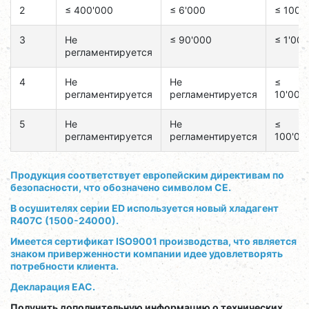
2
≤ 400'000
≤ 6'000
≤ 100
3
Не
≤ 90'000
≤ 1'000
регламентируется
4
Не
Не
≤
регламентируется
регламентируется
10'000
5
Не
Не
≤
регламентируется
регламентируется
100'00
Продукция соответствует европейским директивам по
безопасности, что обозначено символом CE.
В осушителях серии ED используется новый хладагент
R407C (1500-24000).
Имеется сертификат ISO9001 производства, что является
знаком приверженности компании идее удовлетворять
потребности клиента.
Декларация EAC.
Получить дополнительную информацию о технических