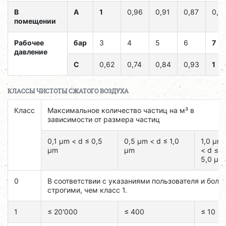
В
A
1
0,96
0,91
0,87
0,8
помещении
Рабочее
бар
3
4
5
6
7
давление
C
0,62
0,74
0,84
0,93
1
КЛАССЫ ЧИСТОТЫ СЖАТОГО ВОЗДУХА
Класс
Максимальное количество частиц на м³ в
зависимости от размера частиц
0,1 μm < d ≤ 0,5
0,5 μm < d ≤ 1,0
1,0 μm
μm
μm
< d ≤
5,0 μm
0
В соответствии с указаниями пользователя и боле
строгими, чем класс 1.
1
≤ 20'000
≤ 400
≤ 10