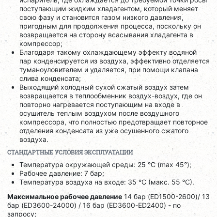
поступающим жидким хладагентом, который меняет
свою фазу и становится газом низкого давления,
пригодным для продолжения процесса, поскольку он
возвращается на сторону всасывания хладагента в
компрессор;
Благодаря такому охлаждающему эффекту водяной
пар конденсируется из воздуха, эффективно отделяется
туманоуловителем и удаляется, при помощи клапана
слива конденсата;
Выходящий холодный сухой сжатый воздух затем
возвращается в теплообменник воздух-воздух, где он
повторно нагревается поступающим на входе в
осушитель теплым воздухом после воздушного
компрессора, что полностью предотвращает повторное
отделения конденсата из уже осушенного сжатого
воздуха.
СТАНДАРТНЫЕ УСЛОВИЯ ЭКСПЛУАТАЦИИ
Температура окружающей среды: 25 °C (max 45°);
Рабочее давление: 7 бар;
Температура воздуха на входе: 35 °C (макс. 55 °C).
Максимальное рабочее давление
14 бар (ED1500-2600)/ 13
бар (ED3600-24000) / 16 бар (ED3600-ED2400) - по
запросу;