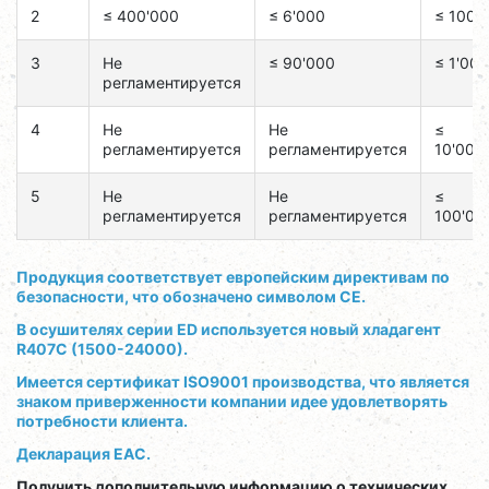
2
≤ 400'000
≤ 6'000
≤ 100
3
Не
≤ 90'000
≤ 1'000
регламентируется
4
Не
Не
≤
регламентируется
регламентируется
10'000
5
Не
Не
≤
регламентируется
регламентируется
100'00
Продукция соответствует европейским директивам по
безопасности, что обозначено символом CE.
В осушителях серии ED используется новый хладагент
R407C (1500-24000).
Имеется сертификат ISO9001 производства, что является
знаком приверженности компании идее удовлетворять
потребности клиента.
Декларация EAC.
Получить дополнительную информацию о технических