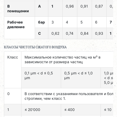
В
A
1
0,96
0,91
0,87
0,8
помещении
Рабочее
бар
3
4
5
6
7
давление
C
0,62
0,74
0,84
0,93
1
КЛАССЫ ЧИСТОТЫ СЖАТОГО ВОЗДУХА
Класс
Максимальное количество частиц на м³ в
зависимости от размера частиц
0,1 μm < d ≤ 0,5
0,5 μm < d ≤ 1,0
1,0 μm
μm
μm
< d ≤
5,0 μm
0
В соответствии с указаниями пользователя и боле
строгими, чем класс 1.
1
≤ 20'000
≤ 400
≤ 10