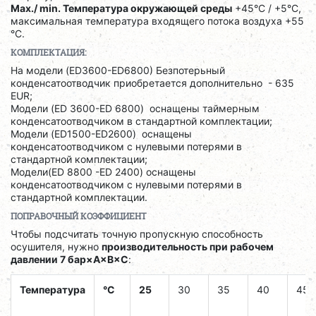
Max./ min. Температура окружающей среды
+45°C / +5°C,
максимальная температура входящего потока воздуха +55
°C.
КОМПЛЕКТАЦИЯ:
На модели (ED3600-ED6800) Безпотерьный
конденсатоотводчик приобретается дополнительно - 635
EUR;
Модели (ED 3600-ED 6800) оснащены таймерным
конденсатоотводчиком в стандартной комплектации;
Модели (ED1500-ED2600) оснащены
конденсатоотводчиком с нулевыми потерями в
стандартной комплектации;
Модели(ED 8800 -ED 2400) оснащены
конденсатоотводчиком с нулевыми потерями в
стандартной комплектации.
ПОПРАВОЧНЫЙ КОЭФФИЦИЕНТ
Чтобы подсчитать точную пропускную способность
осушителя, нужно
производительность при рабочем
давлении 7 бар×A×B×C
:
Температура
°C
25
30
35
40
45