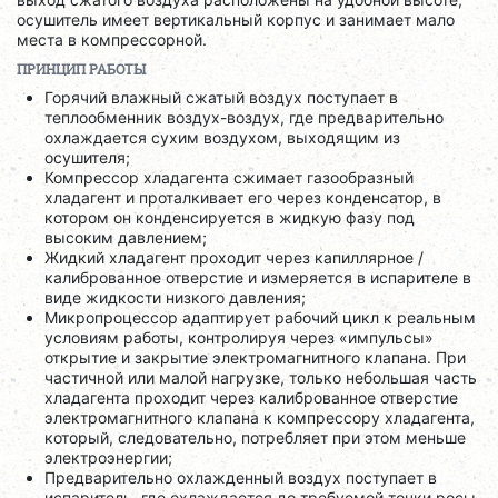
осушитель имеет вертикальный корпус и занимает мало
места в компрессорной.
ПРИНЦИП РАБОТЫ
Горячий влажный сжатый воздух поступает в
теплообменник воздух-воздух, где предварительно
охлаждается сухим воздухом, выходящим из
осушителя;
Компрессор хладагента сжимает газообразный
хладагент и проталкивает его через конденсатор, в
котором он конденсируется в жидкую фазу под
высоким давлением;
Жидкий хладагент проходит через капиллярное /
калиброванное отверстие и измеряется в испарителе в
виде жидкости низкого давления;
Микропроцессор адаптирует рабочий цикл к реальным
условиям работы, контролируя через «импульсы»
открытие и закрытие электромагнитного клапана. При
частичной или малой нагрузке, только небольшая часть
хладагента проходит через калиброванное отверстие
электромагнитного клапана к компрессору хладагента,
который, следовательно, потребляет при этом меньше
электроэнергии;
Предварительно охлажденный воздух поступает в
испаритель, где охлаждается до требуемой точки росы