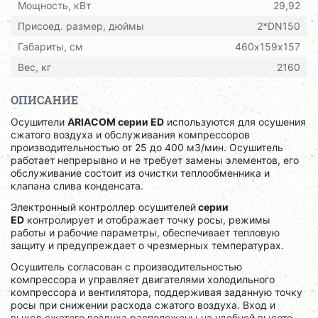
Мощность, кВт
29,92
Присоед. размер, дюймы
2*DN150
Габариты, см
460х159х157
Вес, кг
2160
ОПИСАНИЕ
Осушители
ARIACOM серии ED
используются для осушения
сжатого воздуха и обслуживания компрессоров
производительностью от 25 до 400 м3/мин. Осушитель
работает непрерывно и не требует замены элементов, его
обслуживание состоит из очистки теплообменника и
клапана слива конденсата.
Электронный контроллер осушителей
серии
ED
контролирует и отображает точку росы, режимы
работы и рабочие параметры, обеспечивает тепловую
защиту и предупреждает о чрезмерных температурах.
Осушитель согласован с производительностью
компрессора и управляет двигателями холодильного
компрессора и вентилятора, поддерживая заданную точку
росы при снижении расхода сжатого воздуха. Вход и
выход сжатого воздуха расположены на удобной высоте,