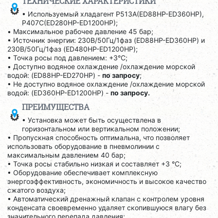
ТЕХНИЧЕСКИЕ ХАРАКТЕРИСТИКИ
• Используемый хладагент P513A(ED88HP-ED360HP),
P407C(ED280HP-ED1200HP);
• Максимальное рабочее давление 45 бар;
• Источник энергии: 230В/50Гц/1фаз (ED88HP-ED360HP) и
230В/50Гц/1фаз (ED480HP-ED1200HP);
• Точка росы под давлением: +3°C;
• Доступно водяное охлаждение /охлаждение морской
водой: (ED88HP-ED270HP) -
по запросу
;
• Не доступно водяное охлаждение /охлаждение морской
водой: (ED360HP-ED1200HP) -
по запросу.
ПРЕИМУЩЕСТВА
• Установка может быть осуществлена в
горизонтальном или вертикальном положении;
• Пропускная способность оптимальна, что позволяет
использовать оборудование в пневмолинии с
максимальным давлением 40 бар;
• Точка росы стабильно низкая и составляет +3 °С;
• Оборудование обеспечивает комплексную
энергоэффективность, экономичность и высокое качество
сжатого воздуха;
• Автоматический дренажный клапан с контролем уровня
конденсата своевременно удаляет скопившуюся влагу без
значительного перепада давления;