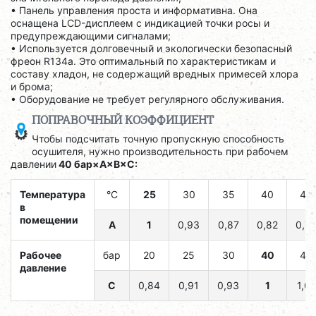
• Панель управления проста и информативна. Она
оснащена LCD-дисплеем с индикацией точки росы и
предупреждающими сигналами;
• Используется долговечный и экологически безопасный
фреон R134a. Это оптимальный по характеристикам и
составу хладон, не содержащий вредных примесей хлора
и брома;
• Оборудование не требует регулярного обслуживания.
ПОПРАВОЧНЫЙ КОЭФФИЦИЕНТ
Чтобы подсчитать точную пропускную способность
осушителя, нужно производительность при рабочем
давлении
40 бар×A×B×C:
Температура
°C
25
30
35
40
45
в
помещении
A
1
0,93
0,87
0,82
0,7
Рабочее
бар
20
25
30
40
45
давление
C
0,84
0,91
0,93
1
1,02