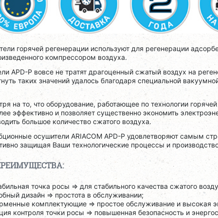
ели горячей регенерации используют для регенерации адсорбе
оизведенного компрессором воздуха.
ли APD-P вовсе не тратят драгоценный сжатый воздух на реге
нуть таких значений удалось благодаря специальной вакуумной
.
ря на то, что оборудование, работающее по технологии горяче
лее эффективно и позволяет существенно экономить электроэн
одить большое количество сжатого воздуха.
бционные осушители ARIACOM APD-P удовлетворяют самым стро
ивно защищая Ваши технологические процессы и производство 
РЕИМУЩЕСТВА:
абильная точка росы => для стабильного качества сжатого возду
обный дизайн => простота в обслуживании;
рменные комплектующие => простое обслуживание и высокая э
ция контроля точки росы => повышенная безопасность и энерго