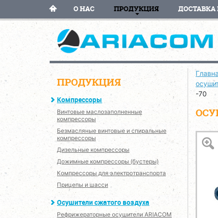
О НАС
ПРОДУКЦИЯ
ДОСТАВКА 
Главн
ПРОДУКЦИЯ
осуши
-70
Компрессоры
ОСУ
Винтовые маслозаполненные
компрессоры
Безмасляные винтовые и спиральные
компрессоры
Дизельные компрессоры
Дожимные компрессоры (бустеры)
Компрессоры для электротранспорта
Прицепы и шасси
Осушители сжатого воздуха
Рефрижераторные осушители ARIACOM