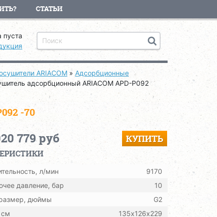
ИТЬ?
СТАТЬИ
 пуста
дукция
осушители ARIACOM
»
Адсорбционные
ушитель адсорбционный ARIACOM APD-P092
92 -70
020 779 руб
КУПИТЬ
ТЕРИСТИКИ
тельность, л/мин
9170
очее давление, бар
10
 размер, дюймы
G2
 см
135х126х229