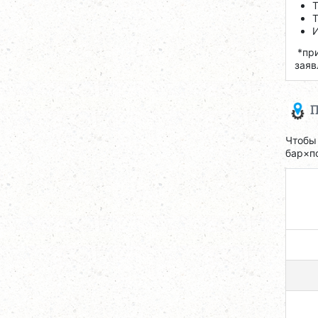
Т
И
*при
заяв
П
Чтобы
бар×п