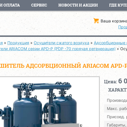
И ОПЛАТА
СЕРВИС
НОВОСТИ И АКЦИИ
ГДЕ КУП
Ваша корзина
Про
ая
»
Продукция
»
Осушители сжатого воздуха
»
Адсорбционные 
тели ARIACOM серии APD-P (PDP -70 горячая регенерация)
»
Ос
ШИТЕЛЬ АДСОРБЦИОННЫЙ ARIACOM APD-P0
6 
Цена:
ХАРАК
Производи
Макс. раб
Присоед.
Габариты,