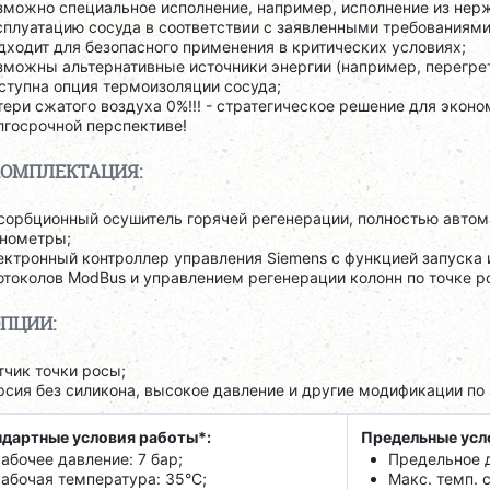
зможно специальное исполнение, например, исполнение из нер
сплуатацию сосуда в соответствии с заявленными требованиями
дходит для безопасного применения в критических условиях;
зможны альтернативные источники энергии (например, перегрет
ступна опция термоизоляции сосуда;
тери сжатого воздуха 0%!!! - стратегическое решение для экон
лгосрочной перспективе!
ОМПЛЕКТАЦИЯ:
сорбционный осушитель горячей регенерации, полностью автом
нометры;
ектронный контроллер управления Siemens с функцией запуска
отоколов
ModBus и управлением регенерации колонн по точке р
ПЦИИ:
тчик точки росы;
рсия без силикона, высокое давление и другие модификации по 
дартные условия работы*:
Предельные усл
абочее давление: 7 бар;
Предельное д
абочая температура: 35°C;
Макс. темп. 