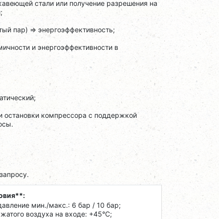
жавеющей стали или получение разрешения на
;
ый пар) => энергоэффективность;
омичности и энергоэффективности в
атический;
 и остановки компрессора c поддержкой
осы.
запросу.
овия**:
авление мин./макс.: 6 бар / 10 бар;
сжатого воздуха на входе: +45°C;