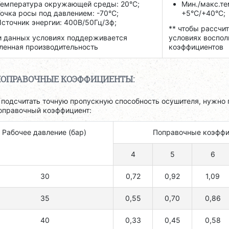
Температура окружающей среды: 20°C;
Мин./макс.т
очка росы под давлением: -70°C;
+5°C/+40°C;
сточник энергии: 400В/50Гц/3ф;
** чтобы рассчи
 данных условиях поддерживается
условиях воспол
ленная производительность
коэффициентов
ОПРАВОЧНЫЕ КОЭФФИЦИЕНТЫ:
 подсчитать точную пропускную способность осушителя, нужно 
оправочный коэффициент:
Рабочее давление (бар)
Поправочные коэффи
4
5
6
30
0,72
0,92
1,09
35
0,55
0,70
0,86
40
0,33
0,45
0,58