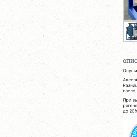
ОПИ
Осуши
Адсор
Разни
после 
При вы
регене
до 20