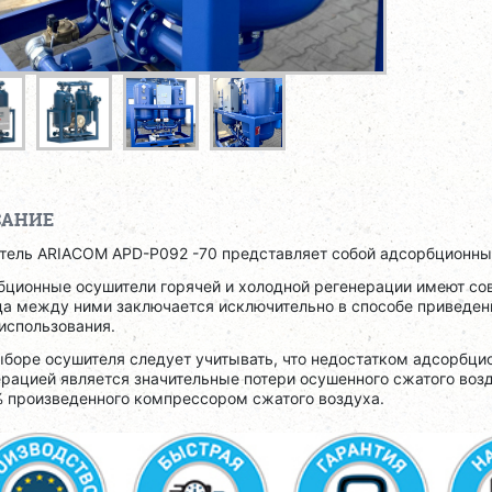
САНИЕ
тель ARIACOM APD-P092 -70 представляет собой адсорбционный
бционные осушители горячей и холодной регенерации имеют со
ца между ними заключается исключительно в способе приведени
использования.
боре осушителя следует учитывать, что недостатком адсорбци
рацией является значительные потери осушенного сжатого воз
% произведенного компрессором сжатого воздуха.