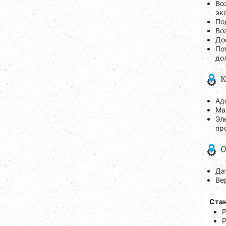
Во
эк
По
Во
До
По
до
К
Ад
Ма
Эл
пр
О
Да
Ве
Стан
Р
Р