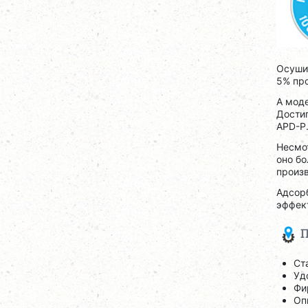
Осушит
5% пр
А моде
Достиг
APD-P
Несмот
оно бо
произв
Адсор
эффект
П
Ст
Уд
Фи
Оп