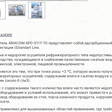
САНИЕ
тель ARIACOM APD-S117-70 представляет собой адсорбционный
ктации (S)tandart Line.
ые и недорогие осушители рефрижераторного типа недопустим
водстве, нуждающемся в снабжении качественным сжатым возд
инской, электронной, пищевой промышленности.
яется это тем, что при точке росы +3 °C, которую можно полу
жераторных осушителей, содержание влаги в сжатом воздухе о
м (около 6 г/м3).
х с содержанием такого количества влаги часто является недо
оборудования и условий использования, это может привести к
ывод оборудования из стоя, порча конечного продукта, коррозия
осети.
приемлемо для вышеназванных областей применения, где требо