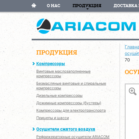
О НАС
ПРОДУКЦИЯ
ДОСТАВКА 
Главн
ПРОДУКЦИЯ
осуши
70
Компрессоры
ОСУ
Винтовые маслозаполненные
компрессоры
Безмасляные винтовые и спиральные
компрессоры
Дизельные компрессоры
Дожимные компрессоры (бустеры)
Компрессоры для электротранспорта
Прицепы и шасси
Осушители сжатого воздуха
Рефрижераторные осушители ARIACOM