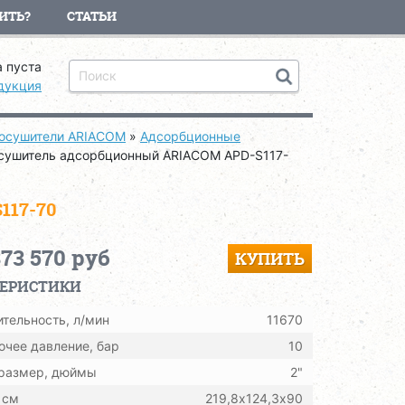
ИТЬ?
СТАТЬИ
 пуста
дукция
осушители ARIACOM
»
Адсорбционные
сушитель адсорбционный ARIACOM APD-S117-
17-70
373 570 руб
КУПИТЬ
ТЕРИСТИКИ
тельность, л/мин
11670
очее давление, бар
10
 размер, дюймы
2"
 см
219,8х124,3х90