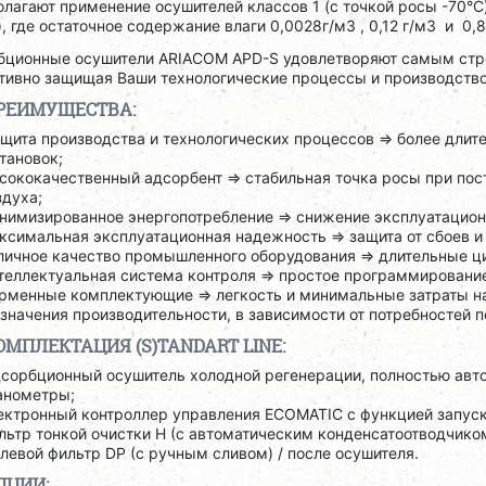
лагают применение осушителей классов 1 (с точкой росы -70°C),
), где остаточное содержание влаги 0,0028г/м3 , 0,12 г/м3 и 0,8
бционные осушители ARIACOM APD-S удовлетворяют самым стро
ивно защищая Ваши технологические процессы и производство 
РЕИМУЩЕСТВА:
щита производства и технологических процессов => более дли
тановок;
сококачественный адсорбент => стабильная точка росы при пос
здуха;
нимизированное энергопотребление => снижение эксплуатацион
ксимальная эксплуатационная надежность => защита от сбоев и
личное качество промышленного оборудования => длительные ц
теллектуальная система контроля => простое программирование
рменные комплектующие => легкость и минимальные затраты н
 значения производительности, в зависимости от потребностей п
ОМПЛЕКТАЦИЯ (S)TANDART LINE:
сорбционный осушитель холодной регенерации, полностью авт
анометры;
ектронный контроллер управления ECOMATIC с функцией запуск
льтр тонкой очистки H (с автоматическим конденсатоотводчиком
левой фильтр DP (с ручным сливом) / после осушителя.
ПЦИИ: