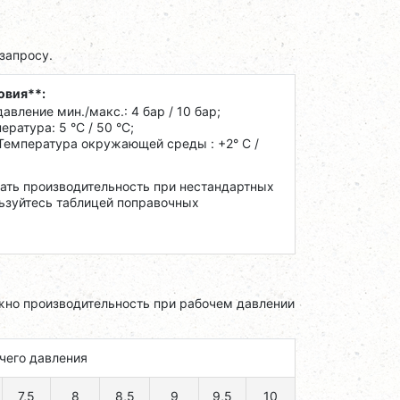
запросу.
овия**:
авление мин./макс.: 4 бар / 10 бар;
ратура: 5 °C / 50 °C;
 Температура окружающей среды : +2° С /
тать производительность при нестандартных
ьзуйтесь таблицей поправочных
жно производительность при рабочем давлении
чего давления
7,5
8
8,5
9
9,5
10