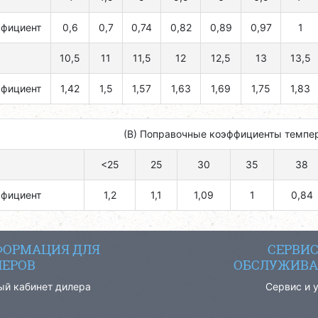
ффициент
0,6
0,7
0,74
0,82
0,89
0,97
1
10,5
11
11,5
12
12,5
13
13,5
ффициент
1,42
1,5
1,57
1,63
1,69
1,75
1,83
(B) Поправочные коэффициенты темпе
<25
25
30
35
38
ффициент
1,2
1,1
1,09
1
0,84
ОРМАЦИЯ ДЛЯ
СЕРВИ
ЕРОВ
ОБСЛУЖИВА
ый кабинет дилера
Сервис и 