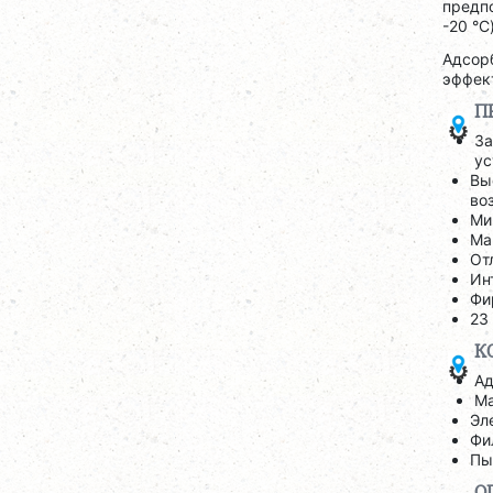
предпо
-20 °C
Адсор
эффект
П
За
ус
Вы
во
Ми
Ма
От
Ин
Фи
23
К
Ад
М
Эл
Фи
Пы
О