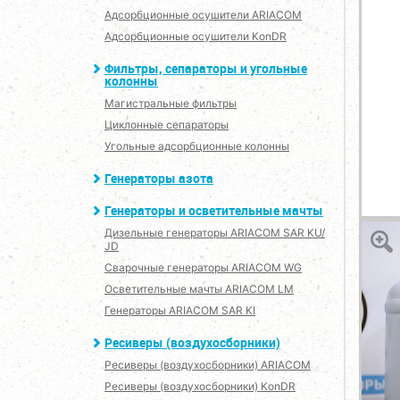
Адсорбционные осушители ARIACOM
Адсорбционные осушители KonDR
Фильтры, сепараторы и угольные
колонны
Магистральные фильтры
Циклонные сепараторы
Угольные адсорбционные колонны
Генераторы азота
Генераторы и осветительные мачты
Дизельные генераторы ARIACOM SAR KU/
JD
Сварочные генераторы ARIACOM WG
Осветительные мачты ARIACOM LM
Генераторы ARIACOM SAR KI
Ресиверы (воздухосборники)
Ресиверы (воздухосборники) ARIACOM
Ресиверы (воздухосборники) KonDR