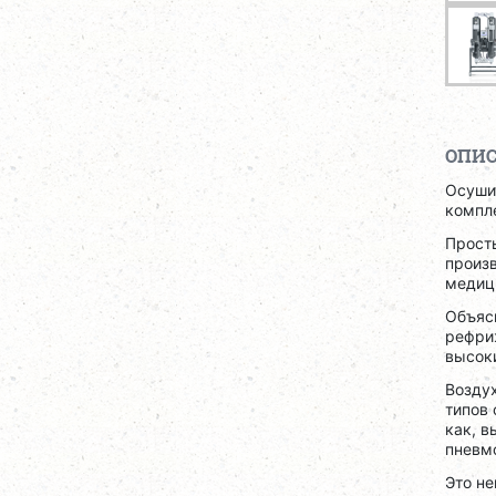
ОПИ
Осуши
компле
Прост
произ
медиц
Объясн
рефри
высоки
Возду
типов 
как, в
пневм
Это не