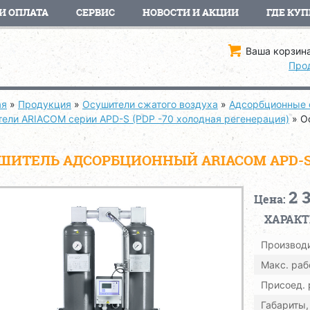
И ОПЛАТА
СЕРВИС
НОВОСТИ И АКЦИИ
ГДЕ КУП
Ваша корзина
Про
ая
»
Продукция
»
Осушители сжатого воздуха
»
Адсорбционные 
тели ARIACOM серии APD-S (PDP -70 холодная регенерация)
»
О
ШИТЕЛЬ АДСОРБЦИОННЫЙ ARIACOM APD-S1
2 
Цена:
ХАРАК
Производи
Макс. раб
Присоед.
Габариты,