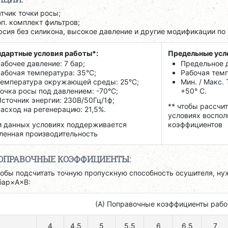
тчик точки росы;
п. комплект фильтров;
рсия без силикона, высокое давление и другие модификации по 
дартные условия работы*:
Предельные усл
абочее давление: 7 бар;
Предельное д
абочая температура: 35°C;
Рабочая темпе
Температура окружающей среды: 25°C;
Мин. / Макс.
очка росы под давлением: -70°C;
+50° C.
сточник энергии: 230В/50Гц/1ф;
** чтобы рассчи
асход на регенерацию: 21,5%.
условиях воспол
 данных условиях поддерживается
коэффициентов
ленная производительность
ОПРАВОЧНЫЕ КОЭФФИЦИЕНТЫ:
обы подсчитать точную пропускную способность осушителя, ну
бар×A×B:
(А) Поправочные коэффициенты рабо
4
4,5
5
5,5
6
6,5
7