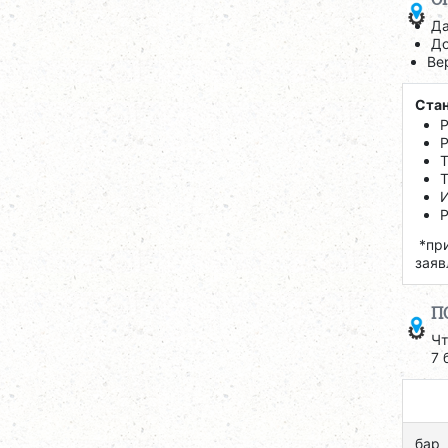
Да
До
Ве
Стан
Р
Р
Т
И
Р
*при
заяв
П
Чт
7 
бар