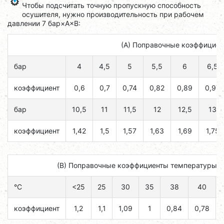
Чтобы подсчитать точную пропускную способность
осушителя, нужно производительность при рабочем
давлении 7 бар×A×B:
(А) Поправочные коэффициен
бар
4
4,5
5
5,5
6
6,5
коэффициент
0,6
0,7
0,74
0,82
0,89
0,97
бар
10,5
11
11,5
12
12,5
13
коэффициент
1,42
1,5
1,57
1,63
1,69
1,75
(B) Поправочные коэффициенты температуры н
°C
<25
25
30
35
38
40
коэффициент
1,2
1,1
1,09
1
0,84
0,78