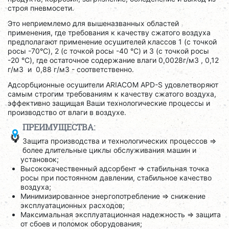
строя пневмосети.
Это неприемлемо для вышеназванных областей
применения, где требования к качеству сжатого воздуха
предполагают применение осушителей классов 1 (с точкой
росы -70°C), 2 (с точкой росы -40 °C) и 3 (с точкой росы
-20 °C), где остаточное содержание влаги 0,0028г/м3 , 0,12
г/м3 и 0,88 г/м3 - соответственно.
Адсорбционные осушители ARIACOM APD-S удовлетворяют
самым строгим требованиям к качеству сжатого воздуха,
эффективно защищая Ваши технологические процессы и
производство от влаги в воздухе.
ПРЕИМУЩЕСТВА:
Защита производства и технологических процессов =>
более длительные циклы обслуживания машин и
установок;
Высококачественный адсорбент => стабильная точка
росы при постоянном давлении, стабильное качество
воздуха;
Минимизированное энергопотребление => снижение
эксплуатационных расходов;
Максимальная эксплуатационная надежность => защита
от сбоев и поломок оборудования;