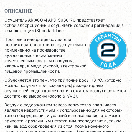
ОПИСАНИЕ
Осушитель ARIACOM APD-S030-70 представляет
собой адсорбционный осушитель холодной регенерации в
комплектации (S)tandart Line.
Простые и недорогие осушители
рефрижераторного типа недопустимы к
применению на производстве,
нуждающемся в снабжении
качественным сжатым воздухом,
например, в медицинской, электронной,
пищевой промышленности.
Объясняется это тем, что при точке росы +3 °C, которую
можно получить при помощи рефрижераторных
осушителей, содержание влаги в сжатом воздухе остается
достаточно высоким (около 6 г/м3).
Воздух с содержанием такого количества влаги часто
является недопустимым к использованию для некоторых
типов оборудования и условий использования, это может
привести к различным негативным последствиям, таким
как, вывод оборудования из стоя, порча конечного
продукта, коррозия, загрязнение, обледенение и выход из