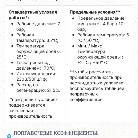
Стандартные условия
Предельные условия**:
работы*:
Предельное давление
Рабочее давление: 7
мин./макс.: 4 бар / 10
бар;
бар;
Рабочая
Рабочая температура: 5
температура: 35°C;
°C / 50 °C;
Температура
Мин. / Макс.
окружающей среды:
Температура
25°C;
окружающей среды :
Точка росы под
+2° С / +50° C.
давлением: -70°C;
** чтобы рассчитать
Источник энергии:
производительность при
230В/50Гц/1ф;
нестандартных условиях
Расход на
воспользуйтесь таблицей
регенерацию: 21,5%.
поправочных
*при данных условиях
коэффициентов
поддерживается
заявленная
производительность
ПОПРАВОЧНЫЕ КОЭФФИЦИЕНТЫ: