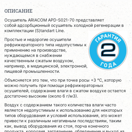
ОПИСАНИЕ
Осушитель ARIACOM APD-S021-70 представляет
собой адсорбционный осушитель холодной регенерации в
комплектации (S)tandart Line.
Простые и недорогие осушители
рефрижераторного типа недопустимы к
применению на производстве,
нуждающемся в снабжении
качественным сжатым воздухом,
например, в медицинской, электронной,
пищевой промышленности.
Объясняется это тем, что при точке росы +3 °C, которую
можно получить при помощи рефрижераторных
осушителей, содержание влаги в сжатом воздухе остается
достаточно высоким (около 6 г/м3).
Воздух с содержанием такого количества влаги часто
является недопустимым к использованию для некоторых
типов оборудования и условий использования, это может
привести к различным негативным последствиям, таким
как, вывод оборудования из стоя, порча конечного
продукта, коррозия, загрязнение, обледенение и выход из