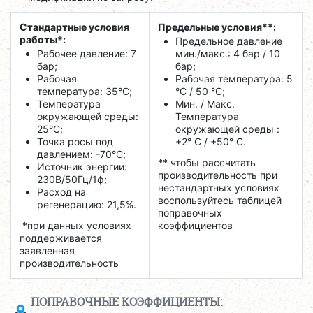
Стандартные условия
Предельные условия**:
работы*:
Предельное давление
Рабочее давление: 7
мин./макс.: 4 бар / 10
бар;
бар;
Рабочая
Рабочая температура: 5
температура: 35°C;
°C / 50 °C;
Температура
Мин. / Макс.
окружающей среды:
Температура
25°C;
окружающей среды :
Точка росы под
+2° С / +50° C.
давлением: -70°C;
** чтобы рассчитать
Источник энергии:
производительность при
230В/50Гц/1ф;
нестандартных условиях
Расход на
воспользуйтесь таблицей
регенерацию: 21,5%.
поправочных
*при данных условиях
коэффициентов
поддерживается
заявленная
производительность
ПОПРАВОЧНЫЕ КОЭФФИЦИЕНТЫ: