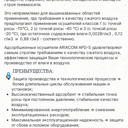
строя пневмосети.
Это неприемлемо для вышеназванных областей
применения, где требования к качеству сжатого воздуха
предполагают применение осушителей классов 1 (с точкой
росы -70°C), 2 (с точкой росы -40 °C) и 3 (с точкой росы
-20 °C), где остаточное содержание влаги 0,0028г/м3 , 0,12
г/м3 и 0,88 г/м3 - соответственно.
Адсорбционные осушители ARIACOM APD-S удовлетворяют
самым строгим требованиям к качеству сжатого воздуха,
эффективно защищая Ваши технологические процессы и
производство от влаги в воздухе.
ПРЕИМУЩЕСТВА:
Защита производства и технологических процессов =>
более длительные циклы обслуживания машин и
установок;
Высококачественный адсорбент => стабильная точка
росы при постоянном давлении, стабильное качество
воздуха;
Минимизированное энергопотребление => снижение
эксплуатационных расходов;
Максимальная эксплуатационная надежность => защита
от сбоев и поломок оборудования;