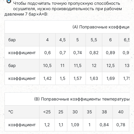
Чтобы подсчитать точную пропускную способность
осушителя, нужно производительность при рабочем
давлении 7 бар×A×B:
(А) Поправочные коэффициен
бар
4
4,5
5
5,5
6
6,5
коэффициент
0,6
0,7
0,74
0,82
0,89
0,97
бар
10,5
11
11,5
12
12,5
13
коэффициент
1,42
1,5
1,57
1,63
1,69
1,75
(B) Поправочные коэффициенты температуры н
°C
<25
25
30
35
38
40
коэффициент
1,2
1,1
1,09
1
0,84
0,78