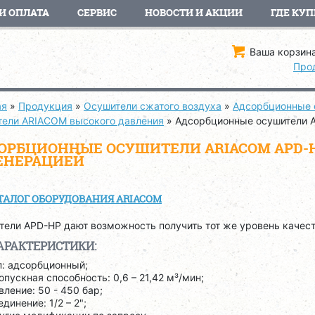
И ОПЛАТА
СЕРВИС
НОВОСТИ И АКЦИИ
ГДЕ КУП
Ваша корзина
Про
ая
»
Продукция
»
Осушители сжатого воздуха
»
Адсорбционные 
тели ARIACOM высокого давления
»
Адсорбционные осушители 
ОРБЦИОННЫЕ ОСУШИТЕЛИ ARIACOM APD-
ЕНЕРАЦИЕЙ
ТАЛОГ ОБОРУДОВАНИЯ ARIACOM
тели APD-HP дают возможность получить тот же уровень качест
АРАКТЕРИСТИКИ:
п: адсорбционный;
опускная способность: 0,6 – 21,42 м³/мин;
вление: 50 - 450 бар;
динение: 1/2 – 2";