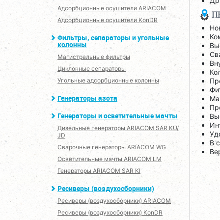
Др
Адсорбционные осушители ARIACOM
П
Адсорбционные осушители KonDR
Но
Ко
Фильтры, сепараторы и угольные
колонны
Вы
Св
Магистральные фильтры
Вн
Циклонные сепараторы
Ко
Угольные адсорбционные колонны
Пр
Фи
Генераторы азота
Ма
Пр
Генераторы и осветительные мачты
Вы
Ин
Дизельные генераторы ARIACOM SAR KU/
Уд
JD
В 
Сварочные генераторы ARIACOM WG
Ве
Осветительные мачты ARIACOM LM
Генераторы ARIACOM SAR KI
Ресиверы (воздухосборники)
Ресиверы (воздухосборники) ARIACOM
Ресиверы (воздухосборники) KonDR