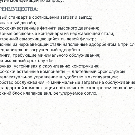
угие модификации по запросу.
РЕИМУЩЕСТВА:
вый стандарт в соотношении затрат и выгод;
мпактный дизайн;
сококачественные фитинги высокого давления;
арные бесшовные контейнеры из нержавеющей стали;
утренний самоочищающийся пылевой фильтр;
лонны из нержавеющей стали наполенные адсорбентом в три сл
едварительно загруженный адсорбент;
тинги, требующие минимального обслуживания;
ксимальный срок службы;
очная, устойчивая к скручиванию конструкция;
сококачественные компоненты => длительный срок службы;
теллектуальное управление => удобство в эксплуатации;
обство обслуживания => минимальные затраты на обслуживание
стандартной комплектации поставляется с контролем синхрони
рхний блок клапанов вкл. регулируемое сопло.