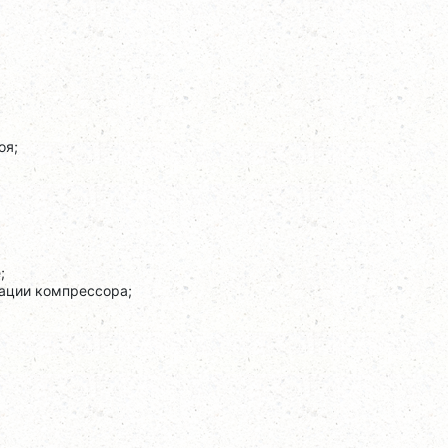
оя;
;
зации компрессора;