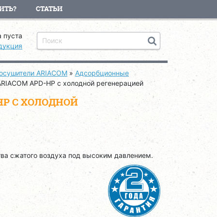
ИТЬ?
СТАТЬИ
 пуста
дукция
осушители ARIACOM
»
Адсорбционные
ARIACOM APD-HP с холодной регенерацией
HP С ХОЛОДНОЙ
ва сжатого воздуха под высоким давлением.