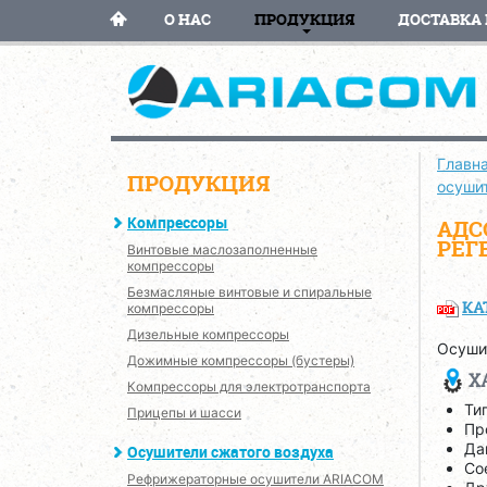
О НАС
ПРОДУКЦИЯ
ДОСТАВКА 
Главн
ПРОДУКЦИЯ
осуши
Компрессоры
АДС
РЕГ
Винтовые маслозаполненные
компрессоры
Безмасляные винтовые и спиральные
КА
компрессоры
Дизельные компрессоры
Осуши
Дожимные компрессоры (бустеры)
Х
Компрессоры для электротранспорта
Ти
Прицепы и шасси
Пр
Да
Осушители сжатого воздуха
Сое
Рефрижераторные осушители ARIACOM